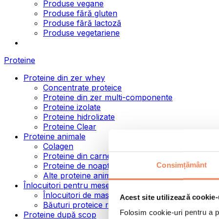
Produse vegane
Produse fără gluten
Produse fără lactoză
Produse vegetariene
Proteine
Proteine din zer whey
Concentrate proteice
Proteine din zer multi-componente
Proteine izolate
Proteine hidrolizate
Proteine Clear
Proteine animale
Colagen
Proteine din carne de vită
Consimțământ
Proteine de noapte
Alte proteine animale
Înlocuitori pentru mese
Înlocuitori de masă pulbere
Acest site utilizează cookie-
Băuturi proteice ready to drink
Folosim cookie-uri pentru a pe
Proteine după scop