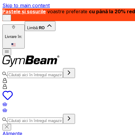
Skip to main content
Pastele și sosurile
voastre preferate
cu până la 20% re
Limbă:
RO
Livrare în:
Alimente