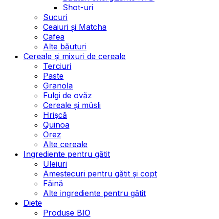
Shot-uri
Sucuri
Ceaiuri și Matcha
Cafea
Alte băuturi
Cereale și mixuri de cereale
Terciuri
Paste
Granola
Fulgi de ovăz
Cereale și müsli
Hrișcă
Quinoa
Orez
Alte cereale
Ingrediente pentru gătit
Uleiuri
Amestecuri pentru gătit și copt
Făină
Alte ingrediente pentru gătit
Diete
Produse BIO