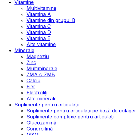
Vitamine
Multivitamine
Vitamina A
Vitamine din grupul B
Vitamina C
Vitamina D
Vitamina E
Alte vitamine
Minerale
Magneziu
Zinc
Multiminerale
ZMA și ZMB
Calciu
Fier
Electroliți
Alte minerale
Suplimente pentru articulații
Suplimente pentru articulații pe bază de colage
Suplimente complexe pentru articulații
Glucozamină
Condroitină
MSM