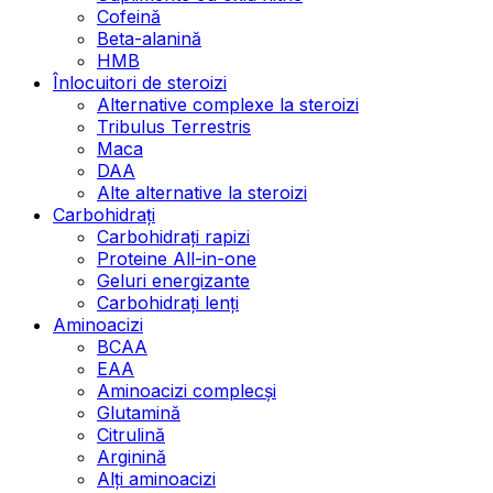
Cofeină
Beta-alanină
HMB
Înlocuitori de steroizi
Alternative complexe la steroizi
Tribulus Terrestris
Maca
DAA
Alte alternative la steroizi
Carbohidrați
Carbohidrați rapizi
Proteine All-in-one
Geluri energizante
Carbohidrați lenți
Aminoacizi
BCAA
EAA
Aminoacizi complecși
Glutamină
Citrulină
Arginină
Alți aminoacizi