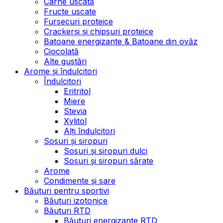
Carne uscată
Fructe uscate
Fursecuri proteice
Crackerși și chipsuri proteice
Batoane energizante & Batoane din ovăz
Ciocolată
Alte gustări
Arome și îndulcitori
Îndulcitori
Eritritol
Miere
Stevia
Xylitol
Alți îndulcitori
Sosuri și siropuri
Sosuri și siropuri dulci
Sosuri și siropuri sărate
Arome
Condimente și sare
Băuturi pentru sportivi
Băuturi izotonice
Băuturi RTD
Băuturi energizante RTD