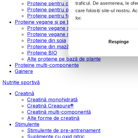
Proteine pentru creșterea masei musculare
traficul. De asemenea, le ofer
Proteine pentru pierderea în greutate
care folosiți site-ul nostru. A
Proteine pentru femei
lor.
Proteine vegane și pe bază de plante
Proteine vegane mono-componente
Proteine vegane multi-componente
Proteine din soia
Respinge
Proteine din mazăre
Proteine BIO
Alte proteine pe bază de plante
Proteine multi-componente
Gainere
Nutriție sportivă
Creatină
Creatină monohidrată
Creatină Creapure®
Creatină multi-componentă
Alte forme de creatină
Stimulente
Stimulente de pre-antrenament
Suplimente cu oxid nitric