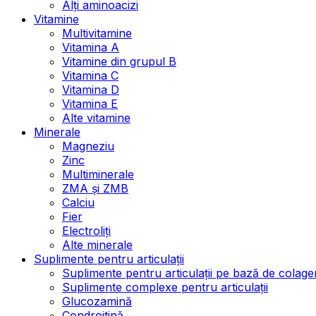
Alți aminoacizi
Vitamine
Multivitamine
Vitamina A
Vitamine din grupul B
Vitamina C
Vitamina D
Vitamina E
Alte vitamine
Minerale
Magneziu
Zinc
Multiminerale
ZMA și ZMB
Calciu
Fier
Electroliți
Alte minerale
Suplimente pentru articulații
Suplimente pentru articulații pe bază de colage
Suplimente complexe pentru articulații
Glucozamină
Condroitină