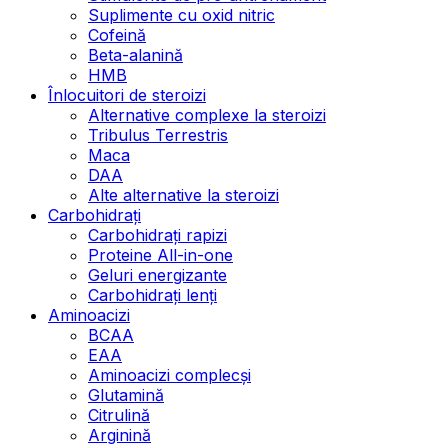
Suplimente cu oxid nitric
Cofeină
Beta-alanină
HMB
Înlocuitori de steroizi
Alternative complexe la steroizi
Tribulus Terrestris
Maca
DAA
Alte alternative la steroizi
Carbohidrați
Carbohidrați rapizi
Proteine All-in-one
Geluri energizante
Carbohidrați lenți
Aminoacizi
BCAA
EAA
Aminoacizi complecși
Glutamină
Citrulină
Arginină