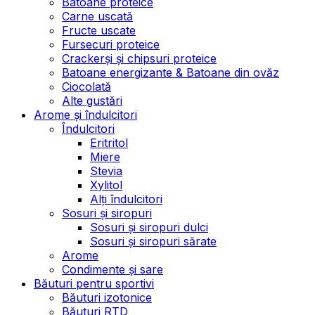
Batoane proteice
Carne uscată
Fructe uscate
Fursecuri proteice
Crackerși și chipsuri proteice
Batoane energizante & Batoane din ovăz
Ciocolată
Alte gustări
Arome și îndulcitori
Îndulcitori
Eritritol
Miere
Stevia
Xylitol
Alți îndulcitori
Sosuri și siropuri
Sosuri și siropuri dulci
Sosuri și siropuri sărate
Arome
Condimente și sare
Băuturi pentru sportivi
Băuturi izotonice
Băuturi RTD