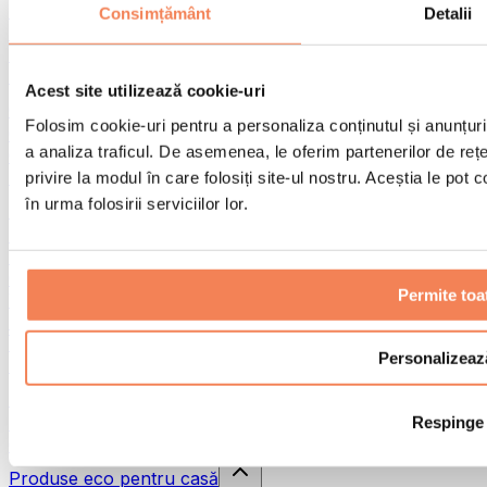
Pistoale de masaj
Consimțământ
Detalii
Instrumente de masaj
Role pentru masaj
Alte ajutoare pentru reabilitare
Acest site utilizează cookie-uri
Genți & rucsacuri
Folosim cookie-uri pentru a personaliza conținutul și anunțurile
Genți și accesorii pentru alimente
a analiza traficul. De asemenea, le oferim partenerilor de rețel
Genți pentru sala de sport
Rucsacuri
privire la modul în care folosiți site-ul nostru. Aceștia le pot
în urma folosirii serviciilor lor.
Accesorii în funcție de activitate
Alergare
Sporturi de contact
Ciclism
Permite toa
Yoga și pilates
Terapie prin frig
Înot
Personalizeaz
Drumeție
Biohacking
Respinge
Terapie cu lumină roșie
Căni și filtre de apă
Produse eco pentru casă