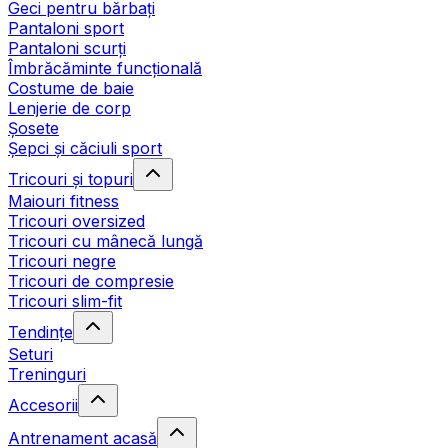
Geci pentru bărbați
Pantaloni sport
Pantaloni scurți
Îmbrăcăminte funcțională
Costume de baie
Lenjerie de corp
Șosete
Șepci și căciuli sport
Tricouri și topuri
Maiouri fitness
Tricouri oversized
Tricouri cu mânecă lungă
Tricouri negre
Tricouri de compresie
Tricouri slim-fit
Tendințe
Seturi
Treninguri
Accesorii
Antrenament acasă