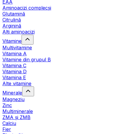
EAA
Aminoacizi complecși
Glutamină
Citrulină
Arginină
Alți aminoacizi
Vitamine
Multivitamine
Vitamina A
Vitamine din grupul B
Vitamina C
Vitamina D
Vitamina E
Alte vitamine
Minerale
Magneziu
Zinc
Multiminerale
ZMA și ZMB
Calciu
Fier