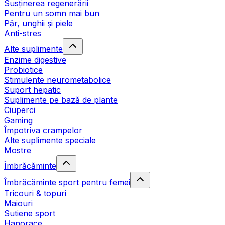
Susținerea regenerării
Pentru un somn mai bun
Păr, unghii și piele
Anti-stres
Alte suplimente
Enzime digestive
Probiotice
Stimulente neurometabolice
Suport hepatic
Suplimente pe bază de plante
Ciuperci
Gaming
Împotriva crampelor
Alte suplimente speciale
Mostre
Îmbrăcăminte
Îmbrăcăminte sport pentru femei
Tricouri & topuri
Maiouri
Sutiene sport
Hanorace