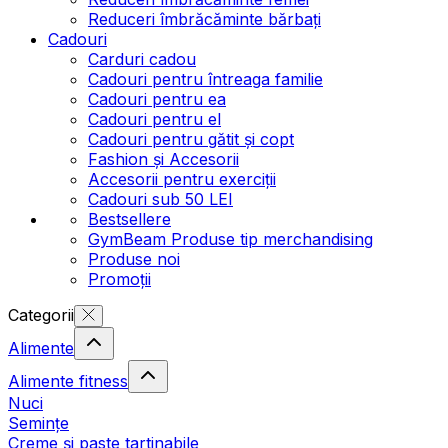
Reduceri îmbrăcăminte bărbați
Cadouri
Carduri cadou
Cadouri pentru întreaga familie
Cadouri pentru ea
Cadouri pentru el
Cadouri pentru gătit și copt
Fashion și Accesorii
Accesorii pentru exerciții
Cadouri sub 50 LEI
Bestsellere
GymBeam Produse tip merchandising
Produse noi
Promoții
Categorii
Alimente
Alimente fitness
Nuci
Semințe
Creme și paste tartinabile