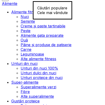
Alimente
Căutări populare
Alimente fitness
Cele mai vândute
Nuci
Semințe
Creme și paste tartinabile
Pește
Alimente gata preparate
Ouă
Pâine și produse de patiserie
Carne
Leguminoase
Alte alimente fitness
Unturi din nuci
Unturi din nuci 100%
Unturi dulci din nuci
Unturi proteice din nuci
Super-alimente
Superalimente verzi
Fibre
Alte superalimente
Gustări proteice