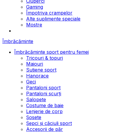
Ciuperci
Gaming
Împotriva crampelor
Alte suplimente speciale
Mostre
Îmbrăcăminte
Îmbrăcăminte sport pentru femei
Tricouri & topuri
Maiouri
Sutiene sport
Hanorace
Geci
Pantaloni sport
Pantaloni scurți
Salopete
Costume de baie
Lenjerie de corp
Șosete
Șepci și căciuli sport
Accesorii de păr