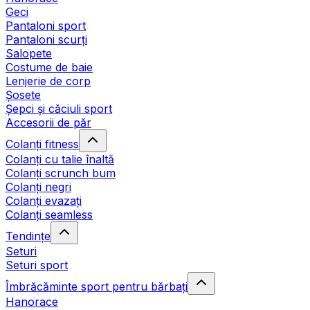
Geci
Pantaloni sport
Pantaloni scurți
Salopete
Costume de baie
Lenjerie de corp
Șosete
Șepci și căciuli sport
Accesorii de păr
Colanți fitness
Colanți cu talie înaltă
Colanți scrunch bum
Colanți negri
Colanți evazați
Colanți seamless
Tendințe
Seturi
Seturi sport
Îmbrăcăminte sport pentru bărbați
Hanorace