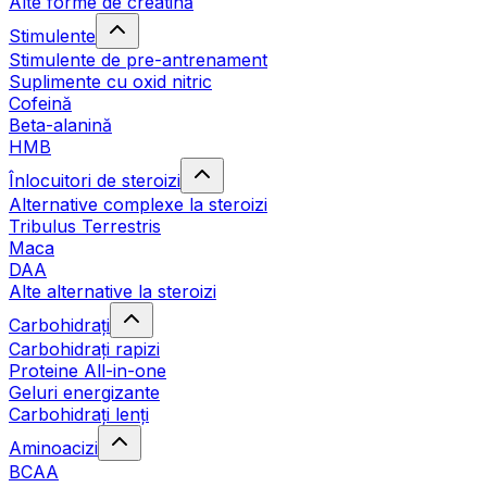
Alte forme de creatină
Stimulente
Stimulente de pre-antrenament
Suplimente cu oxid nitric
Cofeină
Beta-alanină
HMB
Înlocuitori de steroizi
Alternative complexe la steroizi
Tribulus Terrestris
Maca
DAA
Alte alternative la steroizi
Carbohidrați
Carbohidrați rapizi
Proteine All-in-one
Geluri energizante
Carbohidrați lenți
Aminoacizi
BCAA