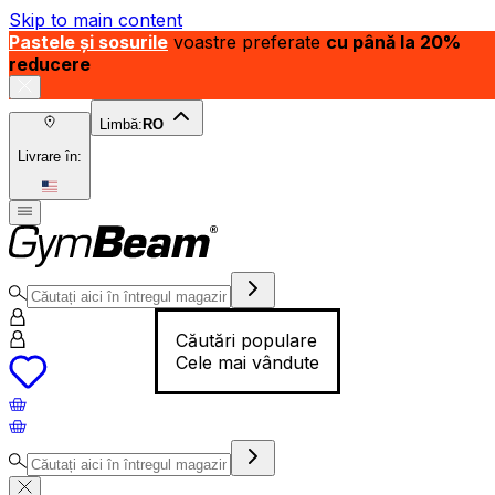
Skip to main content
Pastele și sosurile
voastre preferate
cu până la 20%
reducere
Limbă:
RO
Livrare în:
Căutări populare
Cele mai vândute