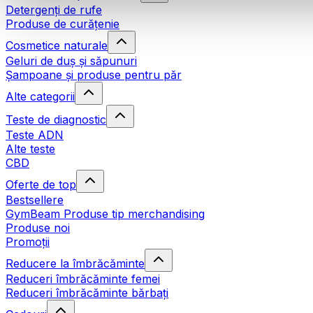
Detergenți de rufe
Produse de curățenie
Cosmetice naturale
Geluri de duș și săpunuri
Șampoane și produse pentru păr
Alte categorii
Teste de diagnostic
Teste ADN
Alte teste
CBD
Oferte de top
Bestsellere
GymBeam Produse tip merchandising
Produse noi
Promoții
Reducere la îmbrăcăminte
Reduceri îmbrăcăminte femei
Reduceri îmbrăcăminte bărbați