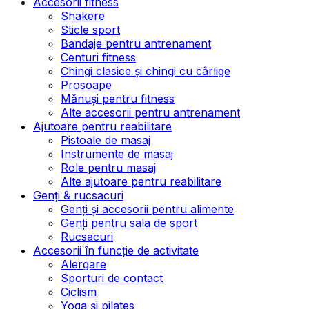
Accesorii fitness
Shakere
Sticle sport
Bandaje pentru antrenament
Centuri fitness
Chingi clasice și chingi cu cârlige
Prosoape
Mănuși pentru fitness
Alte accesorii pentru antrenament
Ajutoare pentru reabilitare
Pistoale de masaj
Instrumente de masaj
Role pentru masaj
Alte ajutoare pentru reabilitare
Genți & rucsacuri
Genți și accesorii pentru alimente
Genți pentru sala de sport
Rucsacuri
Accesorii în funcție de activitate
Alergare
Sporturi de contact
Ciclism
Yoga și pilates