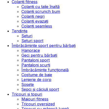
Colanți fitness
Colanți cu talie înaltă
Colanți scrunch bum
Colanți negri
Colanți evazați
Colanți seamless
Tendințe
Seturi
Seturi sport
Îmbrăcăminte sport pentru bărbați
Hanorace
Geci pentru bărbați
Pantaloni sport
Pantaloni scurți
Îmbrăcăminte funcțională
Costume de baie
Lenjerie de corp
Șosete
Șepci și căciuli sport
Tricouri și topuri
Maiouri fitness
Tricouri oversized
Tricouri cu mânecă lungă