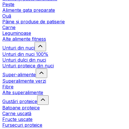
Pește
Alimente gata preparate
Ouă
Pâine și produse de patiserie
Carne
Leguminoase
Alte alimente fitness
Unturi din nuci
Unturi din nuci 100%
Unturi dulci din nuci
Unturi proteice din nuci
Super-alimente
Superalimente verzi
Fibre
Alte superalimente
Gustări proteice
Batoane proteice
Carne uscată
Fructe uscate
Fursecuri proteice