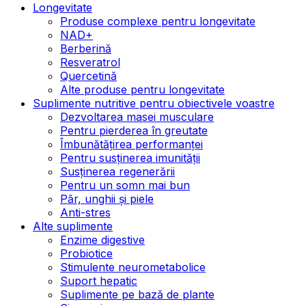
Longevitate
Produse complexe pentru longevitate
NAD+
Berberină
Resveratrol
Quercetină
Alte produse pentru longevitate
Suplimente nutritive pentru obiectivele voastre
Dezvoltarea masei musculare
Pentru pierderea în greutate
Îmbunătățirea performanței
Pentru susținerea imunității
Susținerea regenerării
Pentru un somn mai bun
Păr, unghii și piele
Anti-stres
Alte suplimente
Enzime digestive
Probiotice
Stimulente neurometabolice
Suport hepatic
Suplimente pe bază de plante