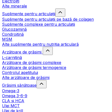
Electroliți
Alte minerale
Suplimente pentru articulații
Suplimente pentru articulații pe bază de colagen
Suplimente complexe pentru articulații
Glucozamină
Condroitină
MSM
Alte suplimente pentru nutriția articulară
Arzătoare de grăsimi
L-carnitină
Arzătoare de grăsimi complexe
Arzătoare de grăsimi termogenice
Controlul apetitului
Alte arzătoare de grăsimi
Grăsimi sănătoase
Omega-3
Omega 3-6-9
CLA şi HCA
Ulei MCT
Ulei de krill