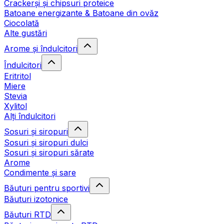
Crackerși și chipsuri proteice
Batoane energizante & Batoane din ovăz
Ciocolată
Alte gustări
Arome și îndulcitori
Îndulcitori
Eritritol
Miere
Stevia
Xylitol
Alți îndulcitori
Sosuri și siropuri
Sosuri și siropuri dulci
Sosuri și siropuri sărate
Arome
Condimente și sare
Băuturi pentru sportivi
Băuturi izotonice
Băuturi RTD