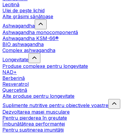
Lecitină
Ulei de pește lichid
Alte grăsimi sănătoase
Ashwagandha
Ashwagandha monocomponentă
Ashwagandha KSM-66®
BIO ashwagandha
Complex ashwagandha
Longevitate
Produse complexe pentru longevitate
NAD+
Berberină
Resveratrol
Quercetină
Alte produse pentru longevitate
Suplimente nutritive pentru obiectivele voastre
Dezvoltarea masei musculare
Pentru pierderea în greutate
Îmbunătățirea performanței
Pentru susținerea imunității