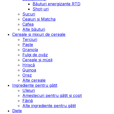
Băuturi energizante RTD
Shot-uri
Sucuri
Ceaiuri și Matcha
Cafea
Alte băuturi
Cereale și mixuri de cereale
Terciuri
Paste
Granola
Fulgi de ovăz
Cereale și müsli
Hrișcă
Quinoa
Orez
Alte cereale
Ingrediente pentru gătit
Uleiuri
Amestecuri pentru gătit și copt
Făină
Alte ingrediente pentru gătit
Diete