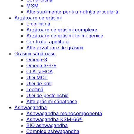
MSM
Alte suplimente pentru nutriția articulară
Arzătoare de grăsimi
L-carnitină
Arzătoare de grăsimi complexe
Arzătoare de grăsimi termogenice
Controlul apetitului
Alte arzătoare de grăsimi
Grăsimi sănătoase
Omega-3
Omega 3-6-9
CLA şi HCA
Ulei MCT
Ulei de krill
Lecitină
Ulei de pește lichid
Alte grăsimi sănătoase
Ashwagandha
Ashwagandha monocomponentă
Ashwagandha KSM-66®
BIO ashwagandha
Complex ashwagandha