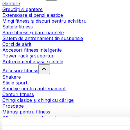
Gantere
Greutăți și gantere
Extensoare și benzi elastice
Mingi fitness și discuri pentru echilibru
Saltele fitness
Bare fitness și bare paralele
Sistem de antrenament tip suspensie
Corzi de sărit
Accesorii fitness inteligente
Power rack și suporturi
Antrenament acasă și altele
Accesorii fitness
Shakere
Sticle sport
Bandaje pentru antrenament
Centuri fitness
Chingi clasice și chingi cu cârlige
Prosoape
Mănuși pentru fitness
Alte accesorii pentru antrenament
Ajutoare pentru reabilitare