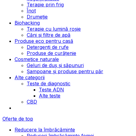
Terapie prin frig
Înot
Drumeție
Biohacking
Terapie cu lumină roșie
Căni și filtre de apă
Produse eco pentru casă
Detergenți de rufe
Produse de curățenie
Cosmetice naturale
Geluri de duș și săpunuri
Șampoane și produse pentru păr
Alte categorii
Teste de diagnostic
Teste ADN
Alte teste
CBD
Oferte de top
Reducere la îmbrăcăminte
Reduceri îmbrăcăminte femei