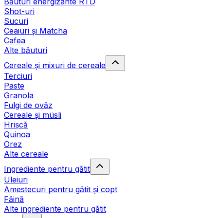
Băuturi energizante RTD
Shot-uri
Sucuri
Ceaiuri și Matcha
Cafea
Alte băuturi
Cereale și mixuri de cereale
Terciuri
Paste
Granola
Fulgi de ovăz
Cereale și müsli
Hrișcă
Quinoa
Orez
Alte cereale
Ingrediente pentru gătit
Uleiuri
Amestecuri pentru gătit și copt
Făină
Alte ingrediente pentru gătit