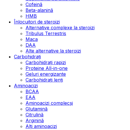
Cofeină
Beta-alanină
HMB
Înlocuitori de steroizi
Alternative complexe la steroizi
Tribulus Terrestris
Maca
DAA
Alte alternative la steroizi
Carbohidrați
Carbohidrați rapizi
Proteine All-in-one
Geluri energizante
Carbohidrați lenți
Aminoacizi
BCAA
EAA
Aminoacizi complecși
Glutamină
Citrulină
Arginină
Alți aminoacizi