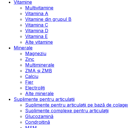
Vitamine
Multivitamine
Vitamina A
Vitamine din grupul B
Vitamina C
Vitamina D
Vitamina E
Alte vitamine
Minerale
Magneziu
Zinc
Multiminerale
ZMA și ZMB
Calciu
Fier
Electroliți
Alte minerale
Suplimente pentru articulații
Suplimente pentru articulații pe bază de colage
Suplimente complexe pentru articulații
Glucozamină
Condroitină
MSM