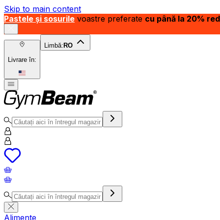
Skip to main content
Pastele și sosurile
voastre preferate
cu până la 20% re
Limbă:
RO
Livrare în:
Alimente