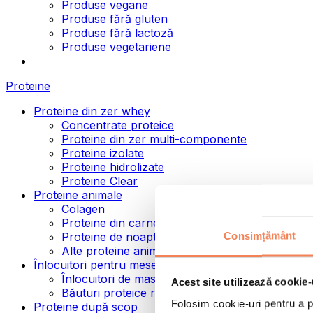
Produse vegane
Produse fără gluten
Produse fără lactoză
Produse vegetariene
Proteine
Proteine din zer whey
Concentrate proteice
Proteine din zer multi-componente
Proteine izolate
Proteine hidrolizate
Proteine Clear
Proteine animale
Colagen
Proteine din carne de vită
Consimțământ
Proteine de noapte
Alte proteine animale
Înlocuitori pentru mese
Înlocuitori de masă pulbere
Acest site utilizează cookie-
Băuturi proteice ready to drink
Folosim cookie-uri pentru a pe
Proteine după scop