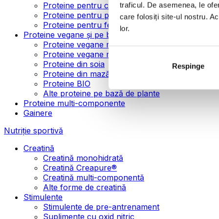
Proteine pentru creșterea masei musculare
traficul. De asemenea, le ofer
Proteine pentru pierderea în greutate
care folosiți site-ul nostru. A
Proteine pentru femei
lor.
Proteine vegane și pe bază de plante
Proteine vegane mono-componente
Proteine vegane multi-componente
Proteine din soia
Respinge
Proteine din mazăre
Proteine BIO
Alte proteine pe bază de plante
Proteine multi-componente
Gainere
Nutriție sportivă
Creatină
Creatină monohidrată
Creatină Creapure®
Creatină multi-componentă
Alte forme de creatină
Stimulente
Stimulente de pre-antrenament
Suplimente cu oxid nitric