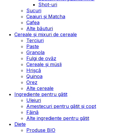
Shot-uri
Sucuri
Ceaiuri și Matcha
Cafea
Alte băuturi
Cereale și mixuri de cereale
Terciuri
Paste
Granola
Fulgi de ovăz
Cereale și müsli
Hrișcă
Quinoa
Orez
Alte cereale
Ingrediente pentru gătit
Uleiuri
Amestecuri pentru gătit și copt
Făină
Alte ingrediente pentru gătit
Diete
Produse BIO