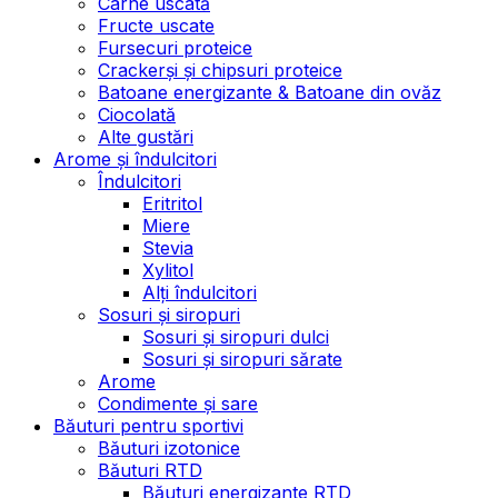
Carne uscată
Fructe uscate
Fursecuri proteice
Crackerși și chipsuri proteice
Batoane energizante & Batoane din ovăz
Ciocolată
Alte gustări
Arome și îndulcitori
Îndulcitori
Eritritol
Miere
Stevia
Xylitol
Alți îndulcitori
Sosuri și siropuri
Sosuri și siropuri dulci
Sosuri și siropuri sărate
Arome
Condimente și sare
Băuturi pentru sportivi
Băuturi izotonice
Băuturi RTD
Băuturi energizante RTD