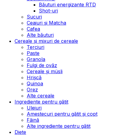
Băuturi energizante RTD
Shot-uri
Sucuri
Ceaiuri și Matcha
Cafea
Alte băuturi
Cereale și mixuri de cereale
Terciuri
Paste
Granola
Fulgi de ovăz
Cereale și müsli
Hrișcă
Quinoa
Orez
Alte cereale
Ingrediente pentru gătit
Uleiuri
Amestecuri pentru gătit și copt
Făină
Alte ingrediente pentru gătit
Diete