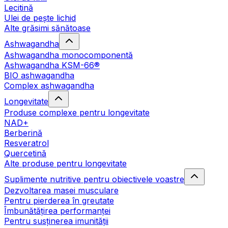
Lecitină
Ulei de pește lichid
Alte grăsimi sănătoase
Ashwagandha
Ashwagandha monocomponentă
Ashwagandha KSM-66®
BIO ashwagandha
Complex ashwagandha
Longevitate
Produse complexe pentru longevitate
NAD+
Berberină
Resveratrol
Quercetină
Alte produse pentru longevitate
Suplimente nutritive pentru obiectivele voastre
Dezvoltarea masei musculare
Pentru pierderea în greutate
Îmbunătățirea performanței
Pentru susținerea imunității