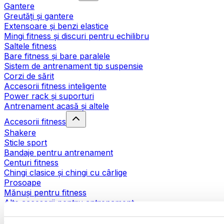
Gantere
Greutăți și gantere
Extensoare și benzi elastice
Mingi fitness și discuri pentru echilibru
Saltele fitness
Bare fitness și bare paralele
Sistem de antrenament tip suspensie
Corzi de sărit
Accesorii fitness inteligente
Power rack și suporturi
Antrenament acasă și altele
Accesorii fitness
Shakere
Sticle sport
Bandaje pentru antrenament
Centuri fitness
Chingi clasice și chingi cu cârlige
Prosoape
Mănuși pentru fitness
Alte accesorii pentru antrenament
Ajutoare pentru reabilitare