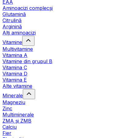
EAA
Aminoacizi complecși
Glutamină
Citrulină
Arginină
Alți aminoacizi
Vitamine
Multivitamine
Vitamina A
Vitamine din grupul B
Vitamina C
Vitamina D
Vitamina E
Alte vitamine
Minerale
Magneziu
Zinc
Multiminerale
ZMA și ZMB
Calciu
Fier