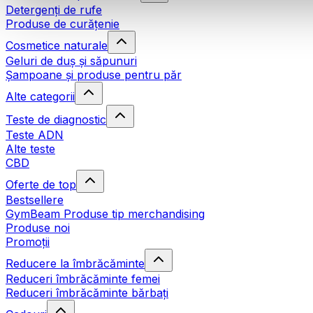
Detergenți de rufe
Produse de curățenie
Cosmetice naturale
Geluri de duș și săpunuri
Șampoane și produse pentru păr
Alte categorii
Teste de diagnostic
Teste ADN
Alte teste
CBD
Oferte de top
Bestsellere
GymBeam Produse tip merchandising
Produse noi
Promoții
Reducere la îmbrăcăminte
Reduceri îmbrăcăminte femei
Reduceri îmbrăcăminte bărbați