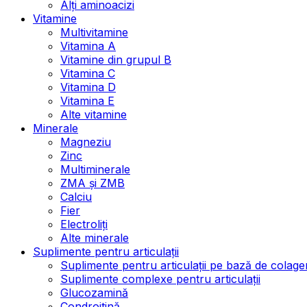
Alți aminoacizi
Vitamine
Multivitamine
Vitamina A
Vitamine din grupul B
Vitamina C
Vitamina D
Vitamina E
Alte vitamine
Minerale
Magneziu
Zinc
Multiminerale
ZMA și ZMB
Calciu
Fier
Electroliți
Alte minerale
Suplimente pentru articulații
Suplimente pentru articulații pe bază de colage
Suplimente complexe pentru articulații
Glucozamină
Condroitină