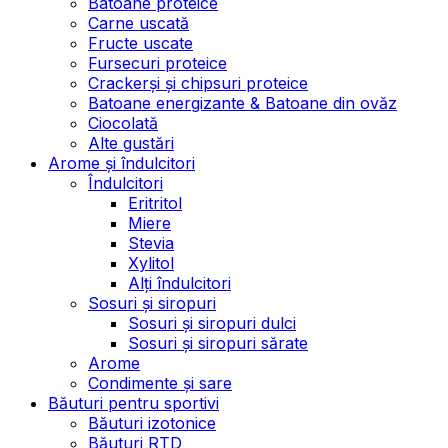
Batoane proteice
Carne uscată
Fructe uscate
Fursecuri proteice
Crackerși și chipsuri proteice
Batoane energizante & Batoane din ovăz
Ciocolată
Alte gustări
Arome și îndulcitori
Îndulcitori
Eritritol
Miere
Stevia
Xylitol
Alți îndulcitori
Sosuri și siropuri
Sosuri și siropuri dulci
Sosuri și siropuri sărate
Arome
Condimente și sare
Băuturi pentru sportivi
Băuturi izotonice
Băuturi RTD