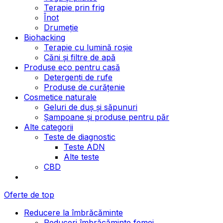
Terapie prin frig
Înot
Drumeție
Biohacking
Terapie cu lumină roșie
Căni și filtre de apă
Produse eco pentru casă
Detergenți de rufe
Produse de curățenie
Cosmetice naturale
Geluri de duș și săpunuri
Șampoane și produse pentru păr
Alte categorii
Teste de diagnostic
Teste ADN
Alte teste
CBD
Oferte de top
Reducere la îmbrăcăminte
Reduceri îmbrăcăminte femei