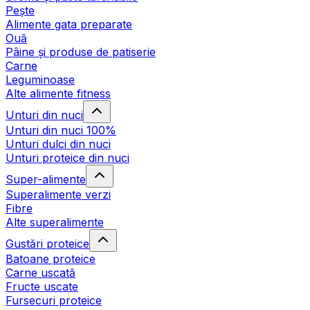
Pește
Alimente gata preparate
Ouă
Pâine și produse de patiserie
Carne
Leguminoase
Alte alimente fitness
Unturi din nuci
Unturi din nuci 100%
Unturi dulci din nuci
Unturi proteice din nuci
Super-alimente
Superalimente verzi
Fibre
Alte superalimente
Gustări proteice
Batoane proteice
Carne uscată
Fructe uscate
Fursecuri proteice