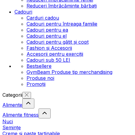
Reduceri îmbrăcăminte bărbați
Cadouri
Carduri cadou
Cadouri pentru întreaga familie
Cadouri pentru ea
Cadouri pentru el
Cadouri pentru gătit și copt
Fashion și Accesorii
Accesorii pentru exerciții
Cadouri sub 50 LEI
Bestsellere
GymBeam Produse tip merchandising
Produse noi
Promoții
Categorii
Alimente
Alimente fitness
Nuci
Semințe
Creme și paste tartinabile