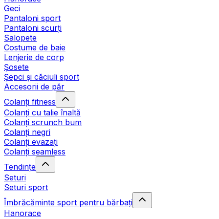
Geci
Pantaloni sport
Pantaloni scurți
Salopete
Costume de baie
Lenjerie de corp
Șosete
Șepci și căciuli sport
Accesorii de păr
Colanți fitness
Colanți cu talie înaltă
Colanți scrunch bum
Colanți negri
Colanți evazați
Colanți seamless
Tendințe
Seturi
Seturi sport
Îmbrăcăminte sport pentru bărbați
Hanorace