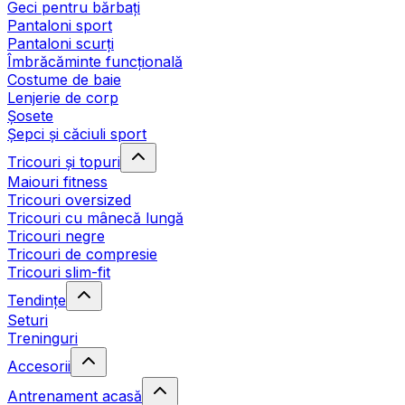
Geci pentru bărbați
Pantaloni sport
Pantaloni scurți
Îmbrăcăminte funcțională
Costume de baie
Lenjerie de corp
Șosete
Șepci și căciuli sport
Tricouri și topuri
Maiouri fitness
Tricouri oversized
Tricouri cu mânecă lungă
Tricouri negre
Tricouri de compresie
Tricouri slim-fit
Tendințe
Seturi
Treninguri
Accesorii
Antrenament acasă