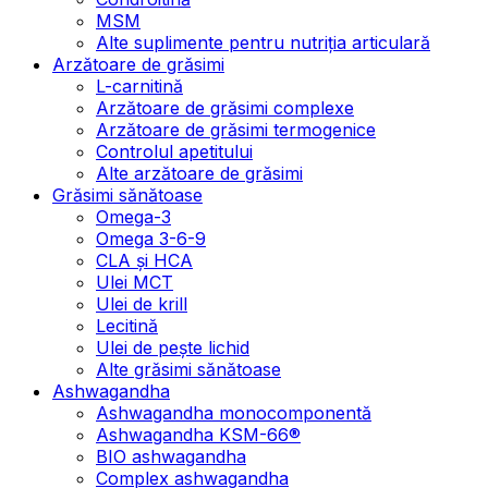
MSM
Alte suplimente pentru nutriția articulară
Arzătoare de grăsimi
L-carnitină
Arzătoare de grăsimi complexe
Arzătoare de grăsimi termogenice
Controlul apetitului
Alte arzătoare de grăsimi
Grăsimi sănătoase
Omega-3
Omega 3-6-9
CLA şi HCA
Ulei MCT
Ulei de krill
Lecitină
Ulei de pește lichid
Alte grăsimi sănătoase
Ashwagandha
Ashwagandha monocomponentă
Ashwagandha KSM-66®
BIO ashwagandha
Complex ashwagandha