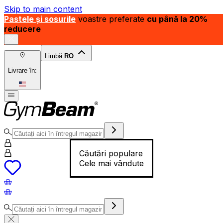
Skip to main content
Pastele și sosurile
voastre preferate
cu până la 20%
reducere
Limbă:
RO
Livrare în:
Căutări populare
Cele mai vândute