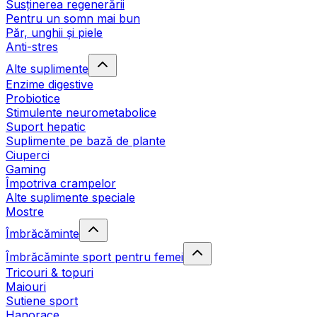
Susținerea regenerării
Pentru un somn mai bun
Păr, unghii și piele
Anti-stres
Alte suplimente
Enzime digestive
Probiotice
Stimulente neurometabolice
Suport hepatic
Suplimente pe bază de plante
Ciuperci
Gaming
Împotriva crampelor
Alte suplimente speciale
Mostre
Îmbrăcăminte
Îmbrăcăminte sport pentru femei
Tricouri & topuri
Maiouri
Sutiene sport
Hanorace