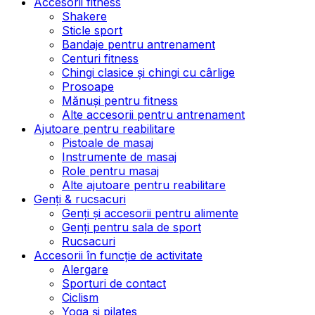
Accesorii fitness
Shakere
Sticle sport
Bandaje pentru antrenament
Centuri fitness
Chingi clasice și chingi cu cârlige
Prosoape
Mănuși pentru fitness
Alte accesorii pentru antrenament
Ajutoare pentru reabilitare
Pistoale de masaj
Instrumente de masaj
Role pentru masaj
Alte ajutoare pentru reabilitare
Genți & rucsacuri
Genți și accesorii pentru alimente
Genți pentru sala de sport
Rucsacuri
Accesorii în funcție de activitate
Alergare
Sporturi de contact
Ciclism
Yoga și pilates