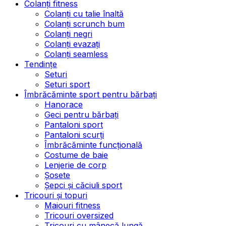
Colanți fitness
Colanți cu talie înaltă
Colanți scrunch bum
Colanți negri
Colanți evazați
Colanți seamless
Tendințe
Seturi
Seturi sport
Îmbrăcăminte sport pentru bărbați
Hanorace
Geci pentru bărbați
Pantaloni sport
Pantaloni scurți
Îmbrăcăminte funcțională
Costume de baie
Lenjerie de corp
Șosete
Șepci și căciuli sport
Tricouri și topuri
Maiouri fitness
Tricouri oversized
Tricouri cu mânecă lungă