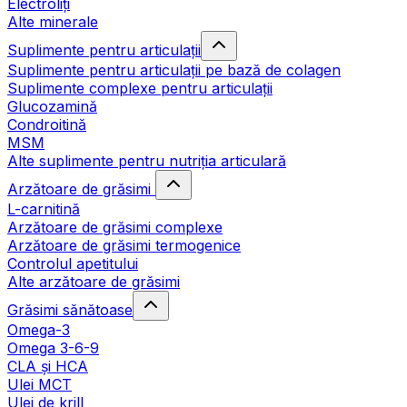
Electroliți
Alte minerale
Suplimente pentru articulații
Suplimente pentru articulații pe bază de colagen
Suplimente complexe pentru articulații
Glucozamină
Condroitină
MSM
Alte suplimente pentru nutriția articulară
Arzătoare de grăsimi
L-carnitină
Arzătoare de grăsimi complexe
Arzătoare de grăsimi termogenice
Controlul apetitului
Alte arzătoare de grăsimi
Grăsimi sănătoase
Omega-3
Omega 3-6-9
CLA şi HCA
Ulei MCT
Ulei de krill