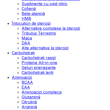
Suplimente cu oxid nitric
Cofeină
Beta-alanină
HMB
Înlocuitori de steroizi
Alternative complexe la steroizi
Tribulus Terrestris
Maca
DAA
Alte alternative la steroizi
Carbohidrați
Carbohidrați rapizi
Proteine All-in-one
Geluri energizante
Carbohidrați lenți
Aminoacizi
BCAA
EAA
Aminoacizi complecși
Glutamină
Citrulină
Arginină