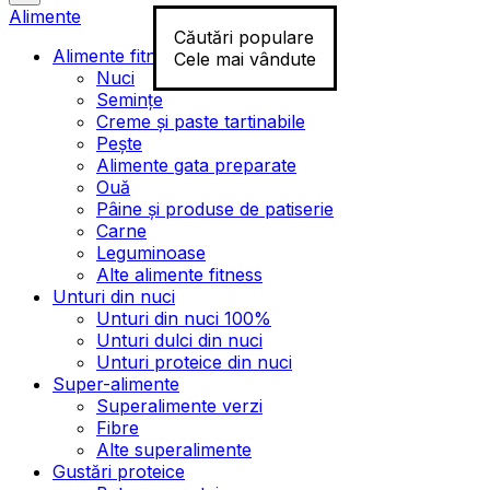
Alimente
Căutări populare
Alimente fitness
Cele mai vândute
Nuci
Semințe
Creme și paste tartinabile
Pește
Alimente gata preparate
Ouă
Pâine și produse de patiserie
Carne
Leguminoase
Alte alimente fitness
Unturi din nuci
Unturi din nuci 100%
Unturi dulci din nuci
Unturi proteice din nuci
Super-alimente
Superalimente verzi
Fibre
Alte superalimente
Gustări proteice