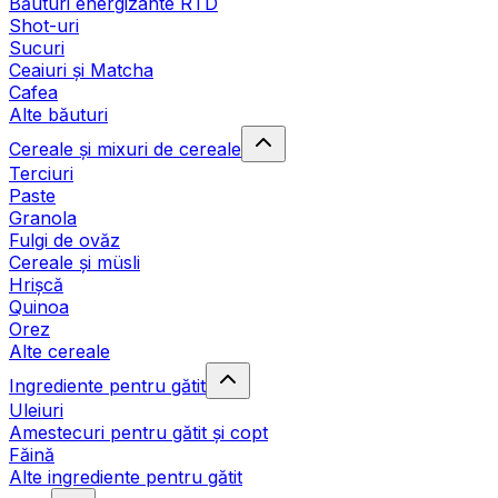
Băuturi energizante RTD
Shot-uri
Sucuri
Ceaiuri și Matcha
Cafea
Alte băuturi
Cereale și mixuri de cereale
Terciuri
Paste
Granola
Fulgi de ovăz
Cereale și müsli
Hrișcă
Quinoa
Orez
Alte cereale
Ingrediente pentru gătit
Uleiuri
Amestecuri pentru gătit și copt
Făină
Alte ingrediente pentru gătit