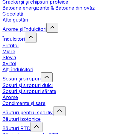
Crackerși și chipsuri proteice
Batoane energizante & Batoane din ovăz
Ciocolată
Alte gustări
Arome și îndulcitori
Îndulcitori
Eritritol
Miere
Stevia
Xylitol
Alți îndulcitori
Sosuri și siropuri
Sosuri și siropuri dulci
Sosuri și siropuri sărate
Arome
Condimente și sare
Băuturi pentru sportivi
Băuturi izotonice
Băuturi RTD