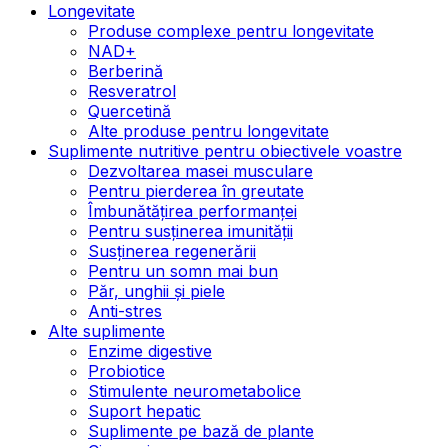
Longevitate
Produse complexe pentru longevitate
NAD+
Berberină
Resveratrol
Quercetină
Alte produse pentru longevitate
Suplimente nutritive pentru obiectivele voastre
Dezvoltarea masei musculare
Pentru pierderea în greutate
Îmbunătățirea performanței
Pentru susținerea imunității
Susținerea regenerării
Pentru un somn mai bun
Păr, unghii și piele
Anti-stres
Alte suplimente
Enzime digestive
Probiotice
Stimulente neurometabolice
Suport hepatic
Suplimente pe bază de plante