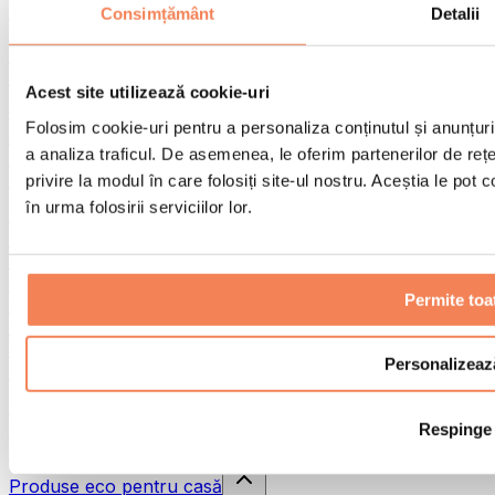
Pistoale de masaj
Consimțământ
Detalii
Instrumente de masaj
Role pentru masaj
Alte ajutoare pentru reabilitare
Acest site utilizează cookie-uri
Genți & rucsacuri
Folosim cookie-uri pentru a personaliza conținutul și anunțurile
Genți și accesorii pentru alimente
a analiza traficul. De asemenea, le oferim partenerilor de rețel
Genți pentru sala de sport
Rucsacuri
privire la modul în care folosiți site-ul nostru. Aceștia le pot
în urma folosirii serviciilor lor.
Accesorii în funcție de activitate
Alergare
Sporturi de contact
Ciclism
Permite toa
Yoga și pilates
Terapie prin frig
Înot
Personalizeaz
Drumeție
Biohacking
Respinge
Terapie cu lumină roșie
Căni și filtre de apă
Produse eco pentru casă