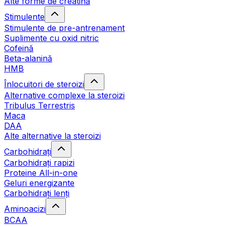
Alte forme de creatină
Stimulente
Stimulente de pre-antrenament
Suplimente cu oxid nitric
Cofeină
Beta-alanină
HMB
Înlocuitori de steroizi
Alternative complexe la steroizi
Tribulus Terrestris
Maca
DAA
Alte alternative la steroizi
Carbohidrați
Carbohidrați rapizi
Proteine All-in-one
Geluri energizante
Carbohidrați lenți
Aminoacizi
BCAA