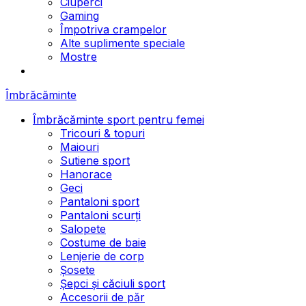
Ciuperci
Gaming
Împotriva crampelor
Alte suplimente speciale
Mostre
Îmbrăcăminte
Îmbrăcăminte sport pentru femei
Tricouri & topuri
Maiouri
Sutiene sport
Hanorace
Geci
Pantaloni sport
Pantaloni scurți
Salopete
Costume de baie
Lenjerie de corp
Șosete
Șepci și căciuli sport
Accesorii de păr