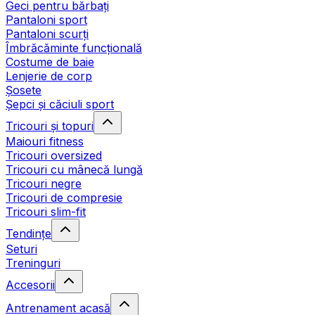
Geci pentru bărbați
Pantaloni sport
Pantaloni scurți
Îmbrăcăminte funcțională
Costume de baie
Lenjerie de corp
Șosete
Șepci și căciuli sport
Tricouri și topuri
Maiouri fitness
Tricouri oversized
Tricouri cu mânecă lungă
Tricouri negre
Tricouri de compresie
Tricouri slim-fit
Tendințe
Seturi
Treninguri
Accesorii
Antrenament acasă