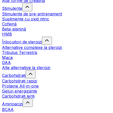
Alte forme de creatină
Stimulente
Stimulente de pre-antrenament
Suplimente cu oxid nitric
Cofeină
Beta-alanină
HMB
Înlocuitori de steroizi
Alternative complexe la steroizi
Tribulus Terrestris
Maca
DAA
Alte alternative la steroizi
Carbohidrați
Carbohidrați rapizi
Proteine All-in-one
Geluri energizante
Carbohidrați lenți
Aminoacizi
BCAA