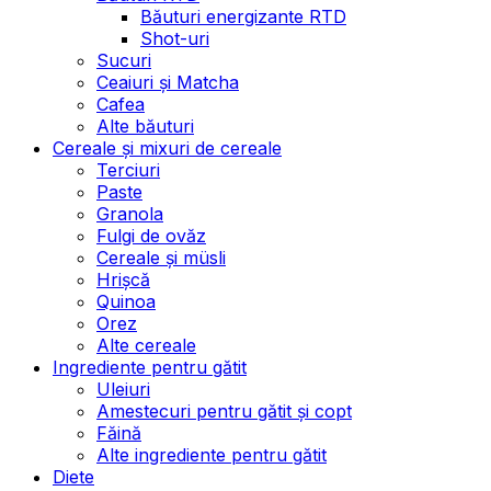
Băuturi energizante RTD
Shot-uri
Sucuri
Ceaiuri și Matcha
Cafea
Alte băuturi
Cereale și mixuri de cereale
Terciuri
Paste
Granola
Fulgi de ovăz
Cereale și müsli
Hrișcă
Quinoa
Orez
Alte cereale
Ingrediente pentru gătit
Uleiuri
Amestecuri pentru gătit și copt
Făină
Alte ingrediente pentru gătit
Diete