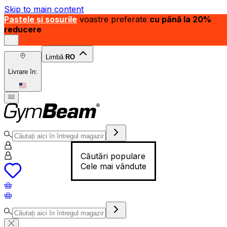
Skip to main content
Pastele și sosurile
voastre preferate
cu până la 20%
reducere
Limbă:
RO
Livrare în:
Căutări populare
Cele mai vândute