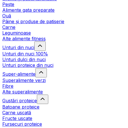
Pește
Alimente gata preparate
Ouă
Pâine și produse de patiserie
Carne
Leguminoase
Alte alimente fitness
Unturi din nuci
Unturi din nuci 100%
Unturi dulci din nuci
Unturi proteice din nuci
Super-alimente
Superalimente verzi
Fibre
Alte superalimente
Gustări proteice
Batoane proteice
Carne uscată
Fructe uscate
Fursecuri proteice