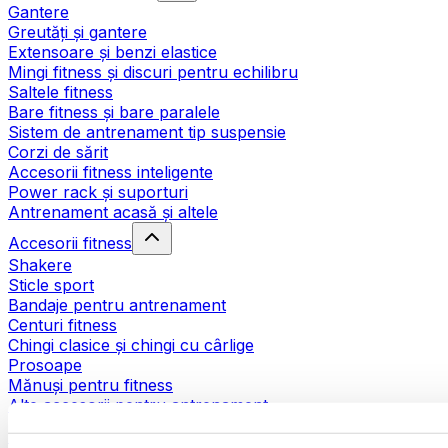
Gantere
Greutăți și gantere
Extensoare și benzi elastice
Mingi fitness și discuri pentru echilibru
Saltele fitness
Bare fitness și bare paralele
Sistem de antrenament tip suspensie
Corzi de sărit
Accesorii fitness inteligente
Power rack și suporturi
Antrenament acasă și altele
Accesorii fitness
Shakere
Sticle sport
Bandaje pentru antrenament
Centuri fitness
Chingi clasice și chingi cu cârlige
Prosoape
Mănuși pentru fitness
Alte accesorii pentru antrenament
Ajutoare pentru reabilitare