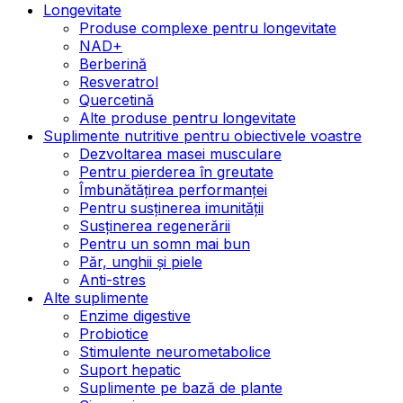
Longevitate
Produse complexe pentru longevitate
NAD+
Berberină
Resveratrol
Quercetină
Alte produse pentru longevitate
Suplimente nutritive pentru obiectivele voastre
Dezvoltarea masei musculare
Pentru pierderea în greutate
Îmbunătățirea performanței
Pentru susținerea imunității
Susținerea regenerării
Pentru un somn mai bun
Păr, unghii și piele
Anti-stres
Alte suplimente
Enzime digestive
Probiotice
Stimulente neurometabolice
Suport hepatic
Suplimente pe bază de plante