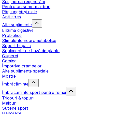
Susținerea regenerării
Pentru un somn mai bun
Păr, unghii și piele
Anti-stres
Alte suplimente
Enzime digestive
Probiotice
Stimulente neurometabolice
Suport hepatic
Suplimente pe bază de plante
Ciuperci
Gaming
Împotriva crampelor
Alte suplimente speciale
Mostre
Îmbrăcăminte
Îmbrăcăminte sport pentru femei
Tricouri & topuri
Maiouri
Sutiene sport
Hanorace