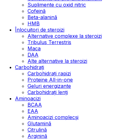
Suplimente cu oxid nitric
Cofeină
Beta-alanină
HMB
Înlocuitori de steroizi
Alternative complexe la steroizi
Tribulus Terrestris
Maca
DAA
Alte alternative la steroizi
Carbohidrați
Carbohidrați rapizi
Proteine All-in-one
Geluri energizante
Carbohidrați lenți
Aminoacizi
BCAA
EAA
Aminoacizi complecși
Glutamină
Citrulină
Arginină