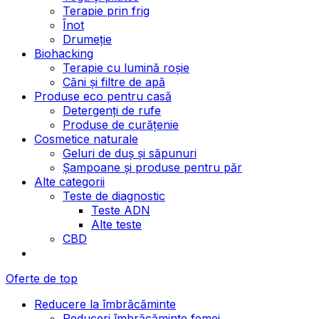
Terapie prin frig
Înot
Drumeție
Biohacking
Terapie cu lumină roșie
Căni și filtre de apă
Produse eco pentru casă
Detergenți de rufe
Produse de curățenie
Cosmetice naturale
Geluri de duș și săpunuri
Șampoane și produse pentru păr
Alte categorii
Teste de diagnostic
Teste ADN
Alte teste
CBD
Oferte de top
Reducere la îmbrăcăminte
Reduceri îmbrăcăminte femei