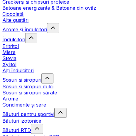
Crackerși și chipsuri proteice
Batoane energizante & Batoane din ovăz
Ciocolată
Alte gustări
Arome și îndulcitori
Îndulcitori
Eritritol
Miere
Stevia
Xylitol
Alți îndulcitori
Sosuri și siropuri
Sosuri și siropuri dulci
Sosuri și siropuri sărate
Arome
Condimente și sare
Băuturi pentru sportivi
Băuturi izotonice
Băuturi RTD