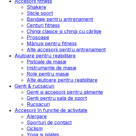
Accesorii fitness
Shakere
Sticle sport
Bandaje pentru antrenament
Centuri fitness
Chingi clasice și chingi cu cârlige
Prosoape
Mănuși pentru fitness
Alte accesorii pentru antrenament
Ajutoare pentru reabilitare
Pistoale de masaj
Instrumente de masaj
Role pentru masaj
Alte ajutoare pentru reabilitare
Genți & rucsacuri
Genți și accesorii pentru alimente
Genți pentru sala de sport
Rucsacuri
Accesorii în funcție de activitate
Alergare
Sporturi de contact
Ciclism
Yoga și pilates