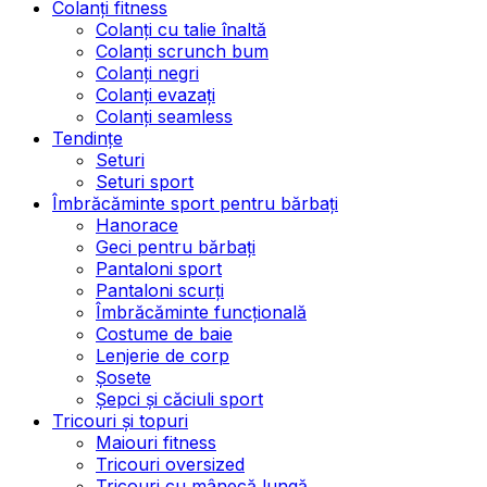
Colanți fitness
Colanți cu talie înaltă
Colanți scrunch bum
Colanți negri
Colanți evazați
Colanți seamless
Tendințe
Seturi
Seturi sport
Îmbrăcăminte sport pentru bărbați
Hanorace
Geci pentru bărbați
Pantaloni sport
Pantaloni scurți
Îmbrăcăminte funcțională
Costume de baie
Lenjerie de corp
Șosete
Șepci și căciuli sport
Tricouri și topuri
Maiouri fitness
Tricouri oversized
Tricouri cu mânecă lungă