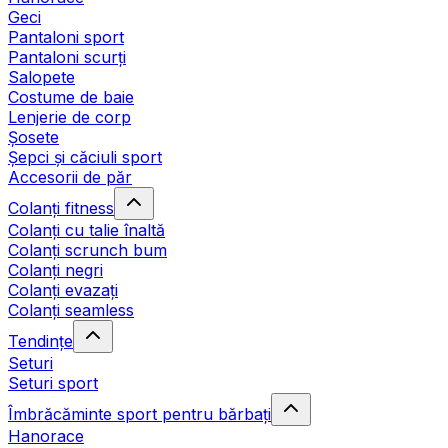
Geci
Pantaloni sport
Pantaloni scurți
Salopete
Costume de baie
Lenjerie de corp
Șosete
Șepci și căciuli sport
Accesorii de păr
Colanți fitness
Colanți cu talie înaltă
Colanți scrunch bum
Colanți negri
Colanți evazați
Colanți seamless
Tendințe
Seturi
Seturi sport
Îmbrăcăminte sport pentru bărbați
Hanorace