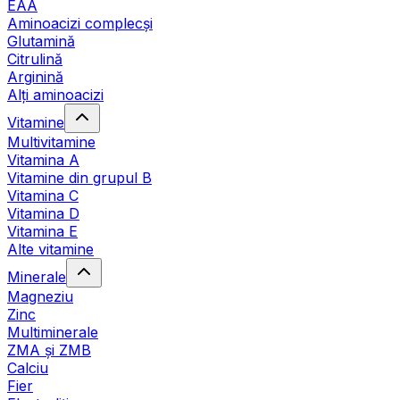
EAA
Aminoacizi complecși
Glutamină
Citrulină
Arginină
Alți aminoacizi
Vitamine
Multivitamine
Vitamina A
Vitamine din grupul B
Vitamina C
Vitamina D
Vitamina E
Alte vitamine
Minerale
Magneziu
Zinc
Multiminerale
ZMA și ZMB
Calciu
Fier