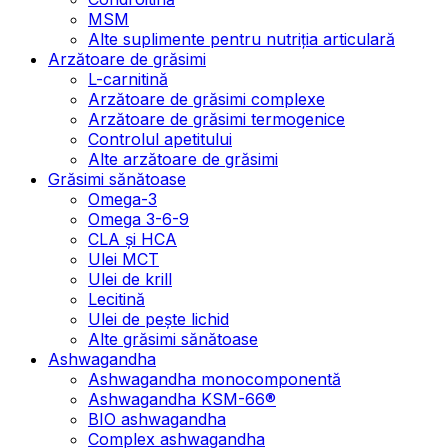
MSM
Alte suplimente pentru nutriția articulară
Arzătoare de grăsimi
L-carnitină
Arzătoare de grăsimi complexe
Arzătoare de grăsimi termogenice
Controlul apetitului
Alte arzătoare de grăsimi
Grăsimi sănătoase
Omega-3
Omega 3-6-9
CLA şi HCA
Ulei MCT
Ulei de krill
Lecitină
Ulei de pește lichid
Alte grăsimi sănătoase
Ashwagandha
Ashwagandha monocomponentă
Ashwagandha KSM-66®
BIO ashwagandha
Complex ashwagandha