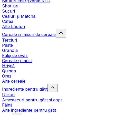
Băuturi energizante RTD
Shot-uri
Sucuri
Ceaiuri și Matcha
Cafea
Alte băuturi
Cereale și mixuri de cereale
Terciuri
Paste
Granola
Fulgi de ovăz
Cereale și müsli
Hrișcă
Quinoa
Orez
Alte cereale
Ingrediente pentru gătit
Uleiuri
Amestecuri pentru gătit și copt
Făină
Alte ingrediente pentru gătit