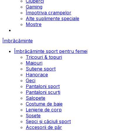
Ciuperci
Gaming
Împotriva crampelor
Alte suplimente speciale
Mostre
Îmbrăcăminte
Îmbrăcăminte sport pentru femei
Tricouri & topuri
Maiouri
Sutiene sport
Hanorace
Geci
Pantaloni sport
Pantaloni scurți
Salopete
Costume de baie
Lenjerie de corp
Șosete
Șepci și căciuli sport
Accesorii de păr