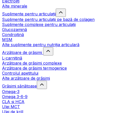
Electroliți
Alte minerale
Suplimente pentru articulații
Suplimente pentru articulații pe bază de colagen
Suplimente complexe pentru articulații
Glucozamină
Condroitină
MSM
Alte suplimente pentru nutriția articulară
Arzătoare de grăsimi
L-carnitină
Arzătoare de grăsimi complexe
Arzătoare de grăsimi termogenice
Controlul apetitului
Alte arzătoare de grăsimi
Grăsimi sănătoase
Omega-3
Omega 3-6-9
CLA şi HCA
Ulei MCT
Ulei de krill