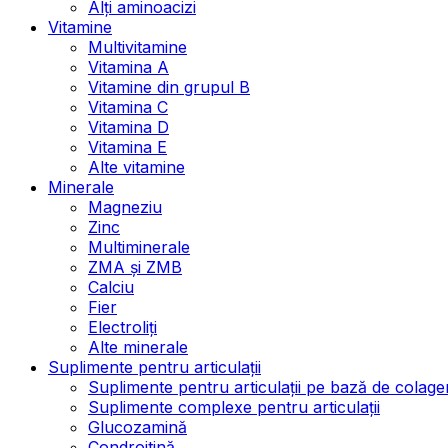
Alți aminoacizi
Vitamine
Multivitamine
Vitamina A
Vitamine din grupul B
Vitamina C
Vitamina D
Vitamina E
Alte vitamine
Minerale
Magneziu
Zinc
Multiminerale
ZMA și ZMB
Calciu
Fier
Electroliți
Alte minerale
Suplimente pentru articulații
Suplimente pentru articulații pe bază de colage
Suplimente complexe pentru articulații
Glucozamină
Condroitină