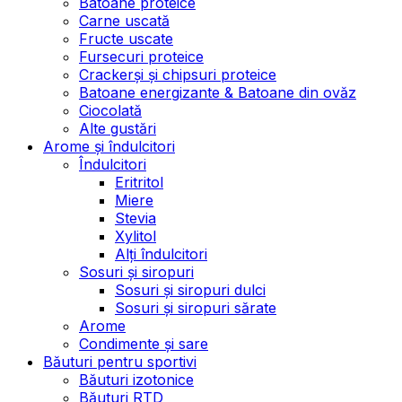
Batoane proteice
Carne uscată
Fructe uscate
Fursecuri proteice
Crackerși și chipsuri proteice
Batoane energizante & Batoane din ovăz
Ciocolată
Alte gustări
Arome și îndulcitori
Îndulcitori
Eritritol
Miere
Stevia
Xylitol
Alți îndulcitori
Sosuri și siropuri
Sosuri și siropuri dulci
Sosuri și siropuri sărate
Arome
Condimente și sare
Băuturi pentru sportivi
Băuturi izotonice
Băuturi RTD