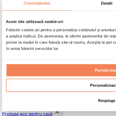
Pistoale de masaj
Consimțământ
Detalii
Instrumente de masaj
Role pentru masaj
Alte ajutoare pentru reabilitare
Acest site utilizează cookie-uri
Genți & rucsacuri
Folosim cookie-uri pentru a personaliza conținutul și anunțurile
Genți și accesorii pentru alimente
a analiza traficul. De asemenea, le oferim partenerilor de rețel
Genți pentru sala de sport
Rucsacuri
privire la modul în care folosiți site-ul nostru. Aceștia le pot
în urma folosirii serviciilor lor.
Accesorii în funcție de activitate
Alergare
Sporturi de contact
Ciclism
Permite toa
Yoga și pilates
Terapie prin frig
Înot
Personalizeaz
Drumeție
Biohacking
Respinge
Terapie cu lumină roșie
Căni și filtre de apă
Produse eco pentru casă