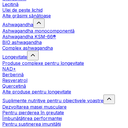
Lecitină
Ulei de pește lichid
Alte grăsimi sănătoase
Ashwagandha
Ashwagandha monocomponentă
Ashwagandha KSM-66®
BIO ashwagandha
Complex ashwagandha
Longevitate
Produse complexe pentru longevitate
NAD+
Berberină
Resveratrol
Quercetină
Alte produse pentru longevitate
Suplimente nutritive pentru obiectivele voastre
Dezvoltarea masei musculare
Pentru pierderea în greutate
Îmbunătățirea performanței
Pentru susținerea imunității