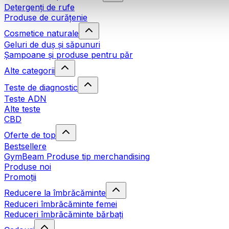
Detergenți de rufe
Produse de curățenie
Cosmetice naturale
Geluri de duș și săpunuri
Șampoane și produse pentru păr
Alte categorii
Teste de diagnostic
Teste ADN
Alte teste
CBD
Oferte de top
Bestsellere
GymBeam Produse tip merchandising
Produse noi
Promoții
Reducere la îmbrăcăminte
Reduceri îmbrăcăminte femei
Reduceri îmbrăcăminte bărbați