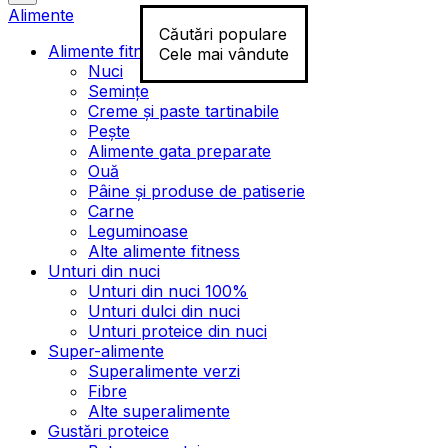
Alimente
Căutări populare
Alimente fitness
Cele mai vândute
Nuci
Semințe
Creme și paste tartinabile
Pește
Alimente gata preparate
Ouă
Pâine și produse de patiserie
Carne
Leguminoase
Alte alimente fitness
Unturi din nuci
Unturi din nuci 100%
Unturi dulci din nuci
Unturi proteice din nuci
Super-alimente
Superalimente verzi
Fibre
Alte superalimente
Gustări proteice