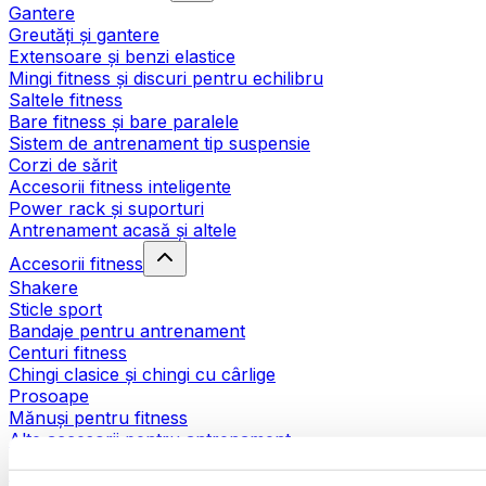
Gantere
Greutăți și gantere
Extensoare și benzi elastice
Mingi fitness și discuri pentru echilibru
Saltele fitness
Bare fitness și bare paralele
Sistem de antrenament tip suspensie
Corzi de sărit
Accesorii fitness inteligente
Power rack și suporturi
Antrenament acasă și altele
Accesorii fitness
Shakere
Sticle sport
Bandaje pentru antrenament
Centuri fitness
Chingi clasice și chingi cu cârlige
Prosoape
Mănuși pentru fitness
Alte accesorii pentru antrenament
Ajutoare pentru reabilitare