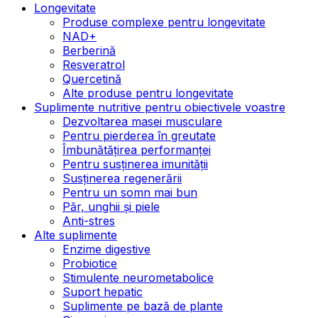
Longevitate
Produse complexe pentru longevitate
NAD+
Berberină
Resveratrol
Quercetină
Alte produse pentru longevitate
Suplimente nutritive pentru obiectivele voastre
Dezvoltarea masei musculare
Pentru pierderea în greutate
Îmbunătățirea performanței
Pentru susținerea imunității
Susținerea regenerării
Pentru un somn mai bun
Păr, unghii și piele
Anti-stres
Alte suplimente
Enzime digestive
Probiotice
Stimulente neurometabolice
Suport hepatic
Suplimente pe bază de plante