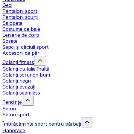
Geci
Pantaloni sport
Pantaloni scurți
Salopete
Costume de baie
Lenjerie de corp
Șosete
Șepci și căciuli sport
Accesorii de păr
Colanți fitness
Colanți cu talie înaltă
Colanți scrunch bum
Colanți negri
Colanți evazați
Colanți seamless
Tendințe
Seturi
Seturi sport
Îmbrăcăminte sport pentru bărbați
Hanorace