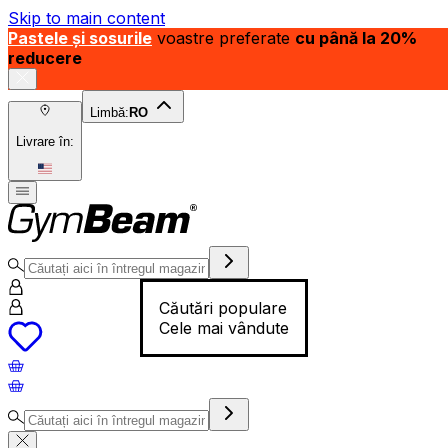
Skip to main content
Pastele și sosurile
voastre preferate
cu până la 20%
reducere
Limbă:
RO
Livrare în:
Căutări populare
Cele mai vândute