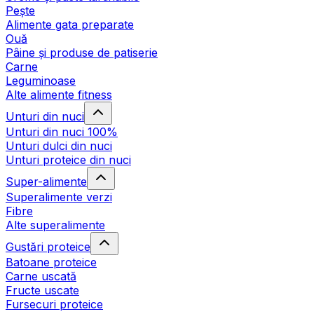
Pește
Alimente gata preparate
Ouă
Pâine și produse de patiserie
Carne
Leguminoase
Alte alimente fitness
Unturi din nuci
Unturi din nuci 100%
Unturi dulci din nuci
Unturi proteice din nuci
Super-alimente
Superalimente verzi
Fibre
Alte superalimente
Gustări proteice
Batoane proteice
Carne uscată
Fructe uscate
Fursecuri proteice