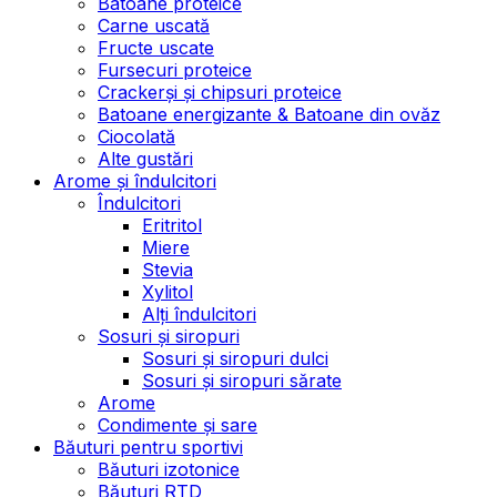
Batoane proteice
Carne uscată
Fructe uscate
Fursecuri proteice
Crackerși și chipsuri proteice
Batoane energizante & Batoane din ovăz
Ciocolată
Alte gustări
Arome și îndulcitori
Îndulcitori
Eritritol
Miere
Stevia
Xylitol
Alți îndulcitori
Sosuri și siropuri
Sosuri și siropuri dulci
Sosuri și siropuri sărate
Arome
Condimente și sare
Băuturi pentru sportivi
Băuturi izotonice
Băuturi RTD