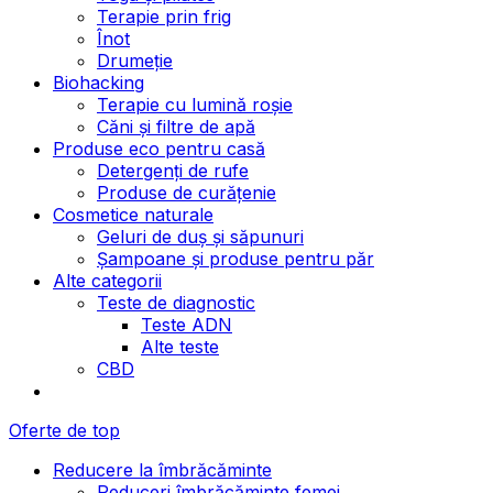
Terapie prin frig
Înot
Drumeție
Biohacking
Terapie cu lumină roșie
Căni și filtre de apă
Produse eco pentru casă
Detergenți de rufe
Produse de curățenie
Cosmetice naturale
Geluri de duș și săpunuri
Șampoane și produse pentru păr
Alte categorii
Teste de diagnostic
Teste ADN
Alte teste
CBD
Oferte de top
Reducere la îmbrăcăminte
Reduceri îmbrăcăminte femei