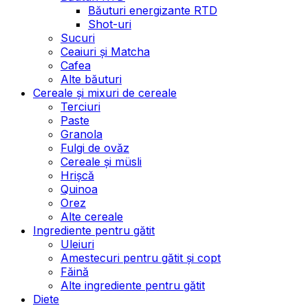
Băuturi energizante RTD
Shot-uri
Sucuri
Ceaiuri și Matcha
Cafea
Alte băuturi
Cereale și mixuri de cereale
Terciuri
Paste
Granola
Fulgi de ovăz
Cereale și müsli
Hrișcă
Quinoa
Orez
Alte cereale
Ingrediente pentru gătit
Uleiuri
Amestecuri pentru gătit și copt
Făină
Alte ingrediente pentru gătit
Diete