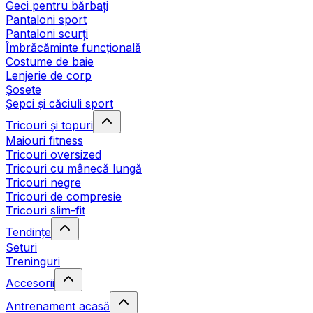
Geci pentru bărbați
Pantaloni sport
Pantaloni scurți
Îmbrăcăminte funcțională
Costume de baie
Lenjerie de corp
Șosete
Șepci și căciuli sport
Tricouri și topuri
Maiouri fitness
Tricouri oversized
Tricouri cu mânecă lungă
Tricouri negre
Tricouri de compresie
Tricouri slim-fit
Tendințe
Seturi
Treninguri
Accesorii
Antrenament acasă