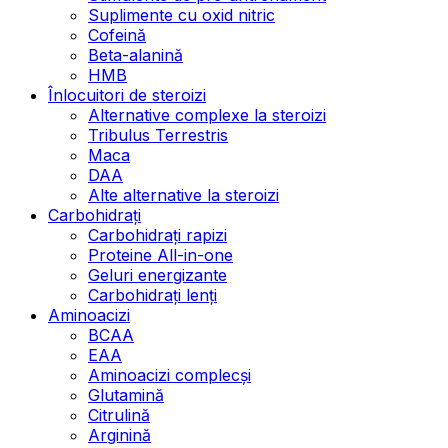
Suplimente cu oxid nitric
Cofeină
Beta-alanină
HMB
Înlocuitori de steroizi
Alternative complexe la steroizi
Tribulus Terrestris
Maca
DAA
Alte alternative la steroizi
Carbohidrați
Carbohidrați rapizi
Proteine All-in-one
Geluri energizante
Carbohidrați lenți
Aminoacizi
BCAA
EAA
Aminoacizi complecși
Glutamină
Citrulină
Arginină