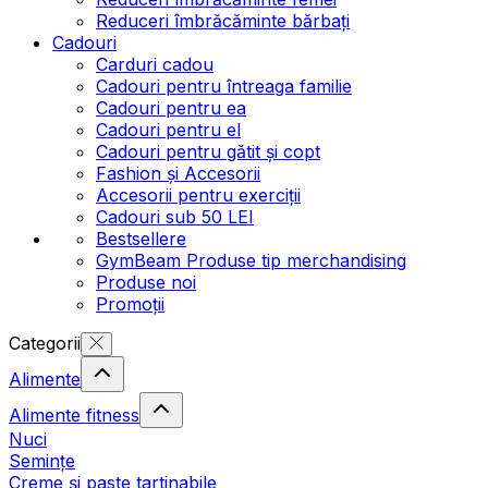
Reduceri îmbrăcăminte bărbați
Cadouri
Carduri cadou
Cadouri pentru întreaga familie
Cadouri pentru ea
Cadouri pentru el
Cadouri pentru gătit și copt
Fashion și Accesorii
Accesorii pentru exerciții
Cadouri sub 50 LEI
Bestsellere
GymBeam Produse tip merchandising
Produse noi
Promoții
Categorii
Alimente
Alimente fitness
Nuci
Semințe
Creme și paste tartinabile