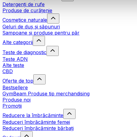
Detergenți de rufe
Produse de curățenie
Cosmetice naturale
Geluri de duș și săpunuri
Șampoane și produse pentru păr
Alte categorii
Teste de diagnostic
Teste ADN
Alte teste
CBD
Oferte de top
Bestsellere
GymBeam Produse tip merchandising
Produse noi
Promoții
Reducere la îmbrăcăminte
Reduceri îmbrăcăminte femei
Reduceri îmbrăcăminte bărbați