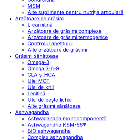
MSM
Alte suplimente pentru nutriția articulară
Arzătoare de grăsimi
L-carnitină
Arzătoare de grăsimi complexe
Arzătoare de grăsimi termogenice
Controlul apetitului
Alte arzătoare de grăsimi
Grăsimi sănătoase
Omega-3
Omega 3-6-9
CLA şi HCA
Ulei MCT
Ulei de krill
Lecitină
Ulei de pește lichid
Alte grăsimi sănătoase
Ashwagandha
Ashwagandha monocomponentă
Ashwagandha KSM-66®
BIO ashwagandha
Complex ashwagandha