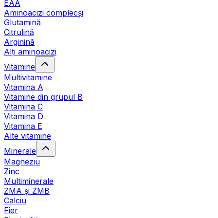
EAA
Aminoacizi complecși
Glutamină
Citrulină
Arginină
Alți aminoacizi
Vitamine
Multivitamine
Vitamina A
Vitamine din grupul B
Vitamina C
Vitamina D
Vitamina E
Alte vitamine
Minerale
Magneziu
Zinc
Multiminerale
ZMA și ZMB
Calciu
Fier