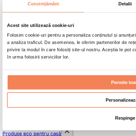
Pistoale de masaj
Consimțământ
Detalii
Instrumente de masaj
Role pentru masaj
Alte ajutoare pentru reabilitare
Acest site utilizează cookie-uri
Genți & rucsacuri
Folosim cookie-uri pentru a personaliza conținutul și anunțurile
Genți și accesorii pentru alimente
a analiza traficul. De asemenea, le oferim partenerilor de rețel
Genți pentru sala de sport
Rucsacuri
privire la modul în care folosiți site-ul nostru. Aceștia le pot
în urma folosirii serviciilor lor.
Accesorii în funcție de activitate
Alergare
Sporturi de contact
Ciclism
Permite toa
Yoga și pilates
Terapie prin frig
Înot
Personalizeaz
Drumeție
Biohacking
Respinge
Terapie cu lumină roșie
Căni și filtre de apă
Produse eco pentru casă