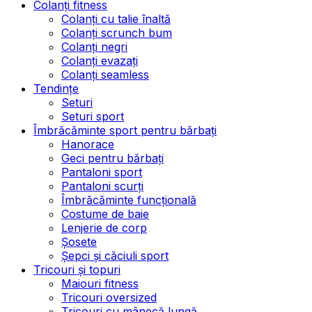
Colanți fitness
Colanți cu talie înaltă
Colanți scrunch bum
Colanți negri
Colanți evazați
Colanți seamless
Tendințe
Seturi
Seturi sport
Îmbrăcăminte sport pentru bărbați
Hanorace
Geci pentru bărbați
Pantaloni sport
Pantaloni scurți
Îmbrăcăminte funcțională
Costume de baie
Lenjerie de corp
Șosete
Șepci și căciuli sport
Tricouri și topuri
Maiouri fitness
Tricouri oversized
Tricouri cu mânecă lungă