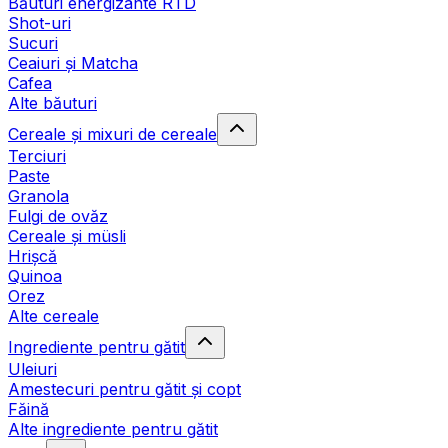
Băuturi energizante RTD
Shot-uri
Sucuri
Ceaiuri și Matcha
Cafea
Alte băuturi
Cereale și mixuri de cereale
Terciuri
Paste
Granola
Fulgi de ovăz
Cereale și müsli
Hrișcă
Quinoa
Orez
Alte cereale
Ingrediente pentru gătit
Uleiuri
Amestecuri pentru gătit și copt
Făină
Alte ingrediente pentru gătit