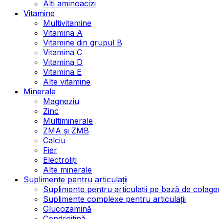
Alți aminoacizi
Vitamine
Multivitamine
Vitamina A
Vitamine din grupul B
Vitamina C
Vitamina D
Vitamina E
Alte vitamine
Minerale
Magneziu
Zinc
Multiminerale
ZMA și ZMB
Calciu
Fier
Electroliți
Alte minerale
Suplimente pentru articulații
Suplimente pentru articulații pe bază de colage
Suplimente complexe pentru articulații
Glucozamină
Condroitină