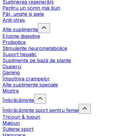
Susținerea regenerării
Pentru un somn mai bun
Păr, unghii și piele
Anti-stres
Alte suplimente
Enzime digestive
Probiotice
Stimulente neurometabolice
Suport hepatic
Suplimente pe bază de plante
Ciuperci
Gaming
Împotriva crampelor
Alte suplimente speciale
Mostre
Îmbrăcăminte
Îmbrăcăminte sport pentru femei
Tricouri & topuri
Maiouri
Sutiene sport
Hanorace