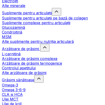
Electroliți
Alte minerale
Suplimente pentru articulații
Suplimente pentru articulații pe bază de colagen
Suplimente complexe pentru articulații
Glucozamină
Condroitină
MSM
Alte suplimente pentru nutriția articulară
Arzătoare de grăsimi
L-carnitină
Arzătoare de grăsimi complexe
Arzătoare de grăsimi termogenice
Controlul apetitului
Alte arzătoare de grăsimi
Grăsimi sănătoase
Omega-3
Omega 3-6-9
CLA şi HCA
Ulei MCT
Ulei de krill