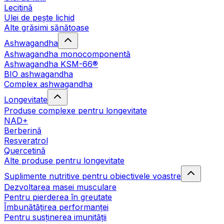
Lecitină
Ulei de pește lichid
Alte grăsimi sănătoase
Ashwagandha
Ashwagandha monocomponentă
Ashwagandha KSM-66®
BIO ashwagandha
Complex ashwagandha
Longevitate
Produse complexe pentru longevitate
NAD+
Berberină
Resveratrol
Quercetină
Alte produse pentru longevitate
Suplimente nutritive pentru obiectivele voastre
Dezvoltarea masei musculare
Pentru pierderea în greutate
Îmbunătățirea performanței
Pentru susținerea imunității