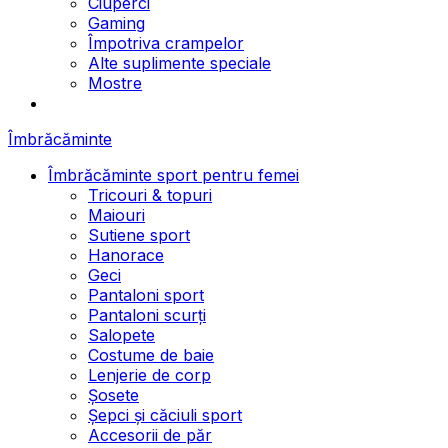
Ciuperci
Gaming
Împotriva crampelor
Alte suplimente speciale
Mostre
Îmbrăcăminte
Îmbrăcăminte sport pentru femei
Tricouri & topuri
Maiouri
Sutiene sport
Hanorace
Geci
Pantaloni sport
Pantaloni scurți
Salopete
Costume de baie
Lenjerie de corp
Șosete
Șepci și căciuli sport
Accesorii de păr