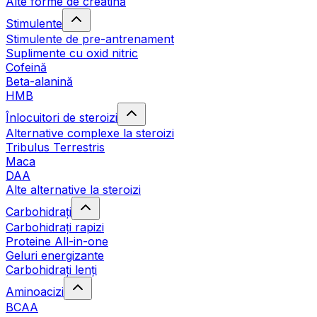
Alte forme de creatină
Stimulente
Stimulente de pre-antrenament
Suplimente cu oxid nitric
Cofeină
Beta-alanină
HMB
Înlocuitori de steroizi
Alternative complexe la steroizi
Tribulus Terrestris
Maca
DAA
Alte alternative la steroizi
Carbohidrați
Carbohidrați rapizi
Proteine All-in-one
Geluri energizante
Carbohidrați lenți
Aminoacizi
BCAA