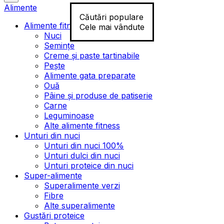
Alimente
Căutări populare
Alimente fitness
Cele mai vândute
Nuci
Semințe
Creme și paste tartinabile
Pește
Alimente gata preparate
Ouă
Pâine și produse de patiserie
Carne
Leguminoase
Alte alimente fitness
Unturi din nuci
Unturi din nuci 100%
Unturi dulci din nuci
Unturi proteice din nuci
Super-alimente
Superalimente verzi
Fibre
Alte superalimente
Gustări proteice