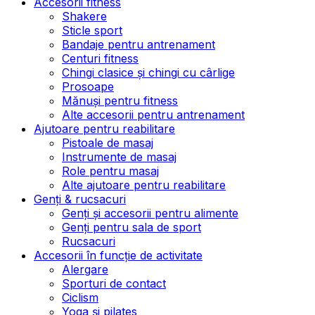
Accesorii fitness
Shakere
Sticle sport
Bandaje pentru antrenament
Centuri fitness
Chingi clasice și chingi cu cârlige
Prosoape
Mănuși pentru fitness
Alte accesorii pentru antrenament
Ajutoare pentru reabilitare
Pistoale de masaj
Instrumente de masaj
Role pentru masaj
Alte ajutoare pentru reabilitare
Genți & rucsacuri
Genți și accesorii pentru alimente
Genți pentru sala de sport
Rucsacuri
Accesorii în funcție de activitate
Alergare
Sporturi de contact
Ciclism
Yoga și pilates