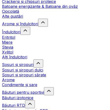
Crackerși și chipsuri proteice
Batoane energizante & Batoane din ovăz
Ciocolată
Alte gustări
Arome și îndulcitori
Îndulcitori
Eritritol
Miere
Stevia
Xylitol
Alți îndulcitori
Sosuri și siropuri
Sosuri și siropuri dulci
Sosuri și siropuri sărate
Arome
Condimente și sare
Băuturi pentru sportivi
Băuturi izotonice
Băuturi RTD