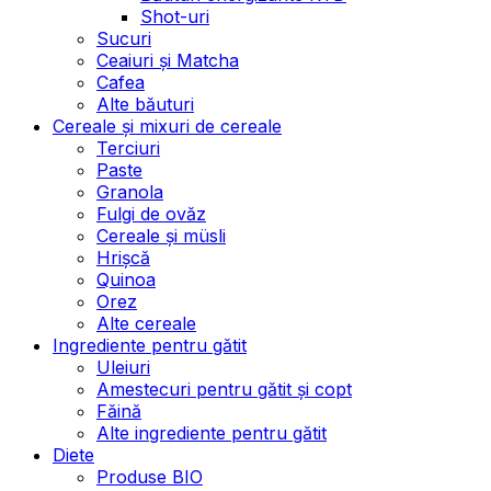
Shot-uri
Sucuri
Ceaiuri și Matcha
Cafea
Alte băuturi
Cereale și mixuri de cereale
Terciuri
Paste
Granola
Fulgi de ovăz
Cereale și müsli
Hrișcă
Quinoa
Orez
Alte cereale
Ingrediente pentru gătit
Uleiuri
Amestecuri pentru gătit și copt
Făină
Alte ingrediente pentru gătit
Diete
Produse BIO