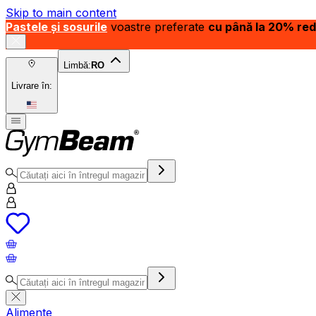
Skip to main content
Pastele și sosurile
voastre preferate
cu până la 20% re
Limbă:
RO
Livrare în:
Alimente