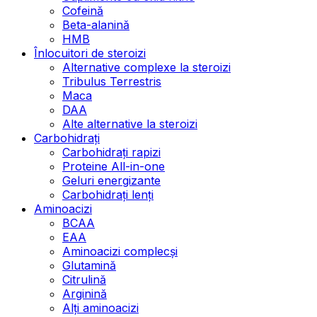
Cofeină
Beta-alanină
HMB
Înlocuitori de steroizi
Alternative complexe la steroizi
Tribulus Terrestris
Maca
DAA
Alte alternative la steroizi
Carbohidrați
Carbohidrați rapizi
Proteine All-in-one
Geluri energizante
Carbohidrați lenți
Aminoacizi
BCAA
EAA
Aminoacizi complecși
Glutamină
Citrulină
Arginină
Alți aminoacizi