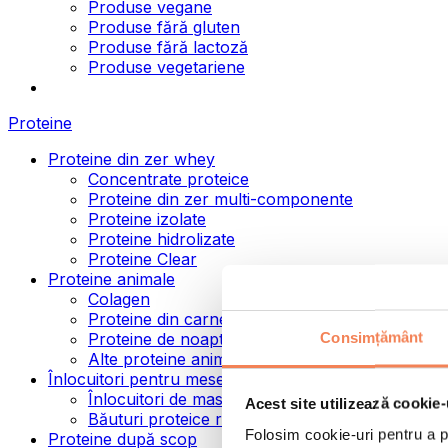
Produse vegane
Produse fără gluten
Produse fără lactoză
Produse vegetariene
Proteine
Proteine din zer whey
Concentrate proteice
Proteine din zer multi-componente
Proteine izolate
Proteine hidrolizate
Proteine Clear
Proteine animale
Colagen
Proteine din carne de vită
Consimțământ
Proteine de noapte
Alte proteine animale
Înlocuitori pentru mese
Înlocuitori de masă pulbere
Acest site utilizează cookie-
Băuturi proteice ready to drink
Folosim cookie-uri pentru a pe
Proteine după scop