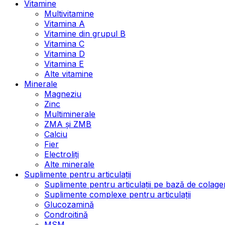
Vitamine
Multivitamine
Vitamina A
Vitamine din grupul B
Vitamina C
Vitamina D
Vitamina E
Alte vitamine
Minerale
Magneziu
Zinc
Multiminerale
ZMA și ZMB
Calciu
Fier
Electroliți
Alte minerale
Suplimente pentru articulații
Suplimente pentru articulații pe bază de colage
Suplimente complexe pentru articulații
Glucozamină
Condroitină
MSM