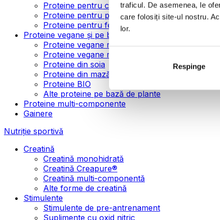
Proteine pentru creșterea masei musculare
traficul. De asemenea, le ofer
Proteine pentru pierderea în greutate
care folosiți site-ul nostru. A
Proteine pentru femei
lor.
Proteine vegane și pe bază de plante
Proteine vegane mono-componente
Proteine vegane multi-componente
Proteine din soia
Respinge
Proteine din mazăre
Proteine BIO
Alte proteine pe bază de plante
Proteine multi-componente
Gainere
Nutriție sportivă
Creatină
Creatină monohidrată
Creatină Creapure®
Creatină multi-componentă
Alte forme de creatină
Stimulente
Stimulente de pre-antrenament
Suplimente cu oxid nitric