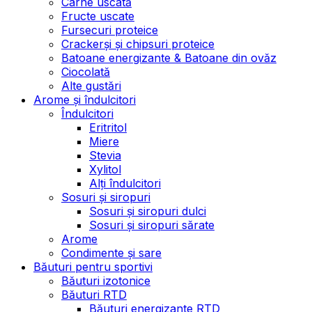
Carne uscată
Fructe uscate
Fursecuri proteice
Crackerși și chipsuri proteice
Batoane energizante & Batoane din ovăz
Ciocolată
Alte gustări
Arome și îndulcitori
Îndulcitori
Eritritol
Miere
Stevia
Xylitol
Alți îndulcitori
Sosuri și siropuri
Sosuri și siropuri dulci
Sosuri și siropuri sărate
Arome
Condimente și sare
Băuturi pentru sportivi
Băuturi izotonice
Băuturi RTD
Băuturi energizante RTD