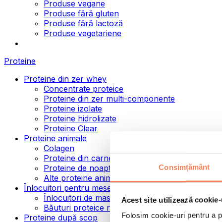
Produse vegane
Produse fără gluten
Produse fără lactoză
Produse vegetariene
Proteine
Proteine din zer whey
Concentrate proteice
Proteine din zer multi-componente
Proteine izolate
Proteine hidrolizate
Proteine Clear
Proteine animale
Colagen
Proteine din carne de vită
Consimțământ
Proteine de noapte
Alte proteine animale
Înlocuitori pentru mese
Înlocuitori de masă pulbere
Acest site utilizează cookie-
Băuturi proteice ready to drink
Folosim cookie-uri pentru a pe
Proteine după scop