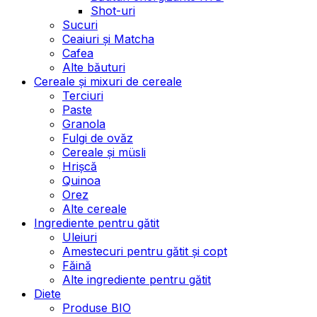
Shot-uri
Sucuri
Ceaiuri și Matcha
Cafea
Alte băuturi
Cereale și mixuri de cereale
Terciuri
Paste
Granola
Fulgi de ovăz
Cereale și müsli
Hrișcă
Quinoa
Orez
Alte cereale
Ingrediente pentru gătit
Uleiuri
Amestecuri pentru gătit și copt
Făină
Alte ingrediente pentru gătit
Diete
Produse BIO