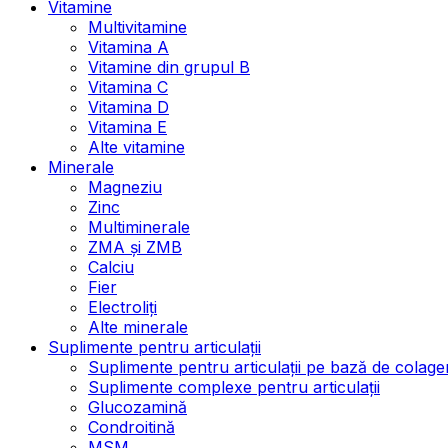
Vitamine
Multivitamine
Vitamina A
Vitamine din grupul B
Vitamina C
Vitamina D
Vitamina E
Alte vitamine
Minerale
Magneziu
Zinc
Multiminerale
ZMA și ZMB
Calciu
Fier
Electroliți
Alte minerale
Suplimente pentru articulații
Suplimente pentru articulații pe bază de colage
Suplimente complexe pentru articulații
Glucozamină
Condroitină
MSM