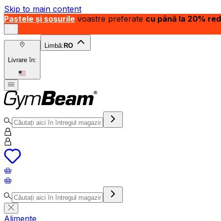
Skip to main content
Pastele și sosurile
voastre preferate
cu până la 20% re
Limbă:
RO
Livrare în:
Alimente