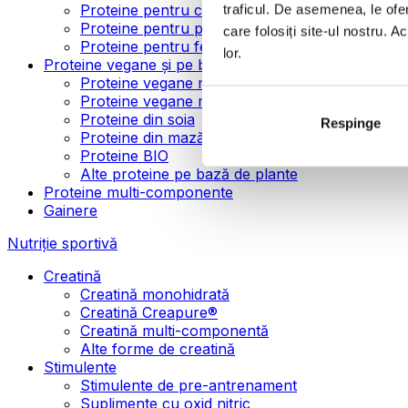
Proteine pentru creșterea masei musculare
traficul. De asemenea, le ofer
Proteine pentru pierderea în greutate
care folosiți site-ul nostru. A
Proteine pentru femei
lor.
Proteine vegane și pe bază de plante
Proteine vegane mono-componente
Proteine vegane multi-componente
Proteine din soia
Respinge
Proteine din mazăre
Proteine BIO
Alte proteine pe bază de plante
Proteine multi-componente
Gainere
Nutriție sportivă
Creatină
Creatină monohidrată
Creatină Creapure®
Creatină multi-componentă
Alte forme de creatină
Stimulente
Stimulente de pre-antrenament
Suplimente cu oxid nitric