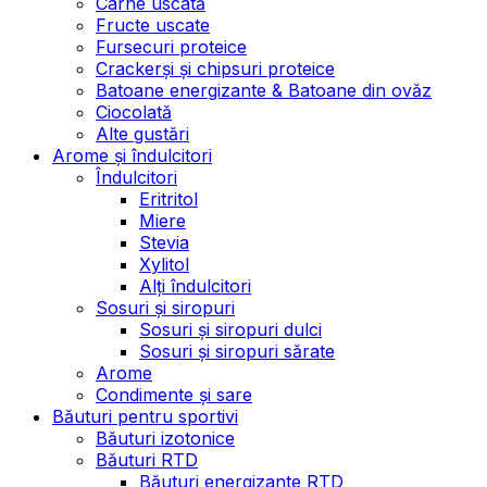
Carne uscată
Fructe uscate
Fursecuri proteice
Crackerși și chipsuri proteice
Batoane energizante & Batoane din ovăz
Ciocolată
Alte gustări
Arome și îndulcitori
Îndulcitori
Eritritol
Miere
Stevia
Xylitol
Alți îndulcitori
Sosuri și siropuri
Sosuri și siropuri dulci
Sosuri și siropuri sărate
Arome
Condimente și sare
Băuturi pentru sportivi
Băuturi izotonice
Băuturi RTD
Băuturi energizante RTD