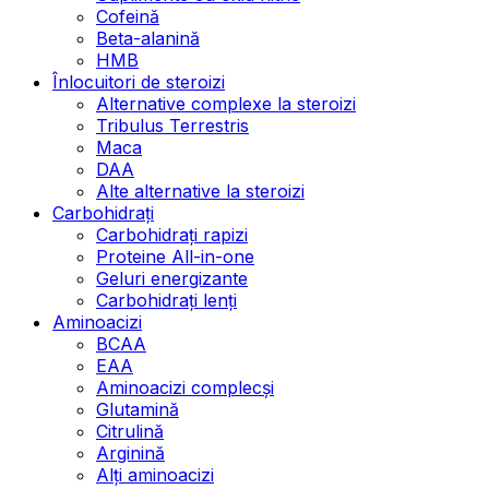
Cofeină
Beta-alanină
HMB
Înlocuitori de steroizi
Alternative complexe la steroizi
Tribulus Terrestris
Maca
DAA
Alte alternative la steroizi
Carbohidrați
Carbohidrați rapizi
Proteine All-in-one
Geluri energizante
Carbohidrați lenți
Aminoacizi
BCAA
EAA
Aminoacizi complecși
Glutamină
Citrulină
Arginină
Alți aminoacizi