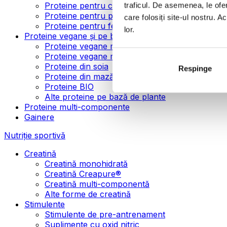
Proteine pentru creșterea masei musculare
traficul. De asemenea, le ofer
Proteine pentru pierderea în greutate
care folosiți site-ul nostru. A
Proteine pentru femei
lor.
Proteine vegane și pe bază de plante
Proteine vegane mono-componente
Proteine vegane multi-componente
Proteine din soia
Respinge
Proteine din mazăre
Proteine BIO
Alte proteine pe bază de plante
Proteine multi-componente
Gainere
Nutriție sportivă
Creatină
Creatină monohidrată
Creatină Creapure®
Creatină multi-componentă
Alte forme de creatină
Stimulente
Stimulente de pre-antrenament
Suplimente cu oxid nitric