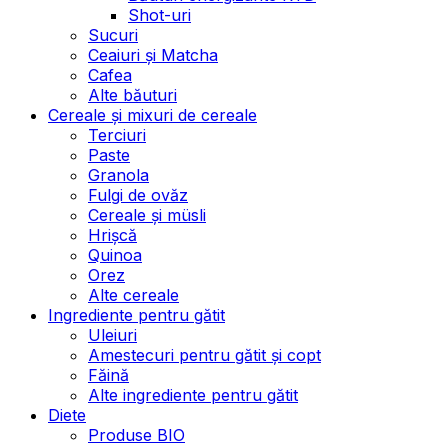
Shot-uri
Sucuri
Ceaiuri și Matcha
Cafea
Alte băuturi
Cereale și mixuri de cereale
Terciuri
Paste
Granola
Fulgi de ovăz
Cereale și müsli
Hrișcă
Quinoa
Orez
Alte cereale
Ingrediente pentru gătit
Uleiuri
Amestecuri pentru gătit și copt
Făină
Alte ingrediente pentru gătit
Diete
Produse BIO