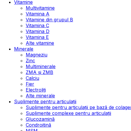
Vitamine
Multivitamine
Vitamina A
Vitamine din grupul B
Vitamina C
Vitamina D
Vitamina E
Alte vitamine
Minerale
Magneziu
Zinc
Multiminerale
ZMA și ZMB
Calciu
Fier
Electroliți
Alte minerale
Suplimente pentru articulații
Suplimente pentru articulații pe bază de colage
Suplimente complexe pentru articulații
Glucozamină
Condroitină
MSM