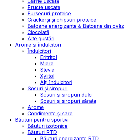
Carne uscată
Fructe uscate
Fursecuri proteice
Crackerși și chipsuri proteice
Batoane energizante & Batoane din ovăz
Ciocolată
Alte gustări
Arome și îndulcitori
Îndulcitori
Eritritol
Miere
Stevia
Xylitol
Alți îndulcitori
Sosuri și siropuri
Sosuri și siropuri dulci
Sosuri și siropuri sărate
Arome
Condimente și sare
Băuturi pentru sportivi
Băuturi izotonice
Băuturi RTD
Băuturi energizante RTD