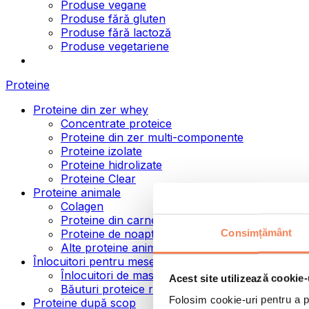
Produse vegane
Produse fără gluten
Produse fără lactoză
Produse vegetariene
Proteine
Proteine din zer whey
Concentrate proteice
Proteine din zer multi-componente
Proteine izolate
Proteine hidrolizate
Proteine Clear
Proteine animale
Colagen
Proteine din carne de vită
Consimțământ
Proteine de noapte
Alte proteine animale
Înlocuitori pentru mese
Înlocuitori de masă pulbere
Acest site utilizează cookie-
Băuturi proteice ready to drink
Folosim cookie-uri pentru a pe
Proteine după scop