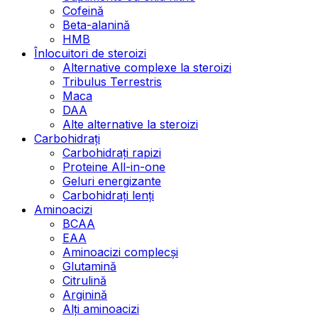
Cofeină
Beta-alanină
HMB
Înlocuitori de steroizi
Alternative complexe la steroizi
Tribulus Terrestris
Maca
DAA
Alte alternative la steroizi
Carbohidrați
Carbohidrați rapizi
Proteine All-in-one
Geluri energizante
Carbohidrați lenți
Aminoacizi
BCAA
EAA
Aminoacizi complecși
Glutamină
Citrulină
Arginină
Alți aminoacizi