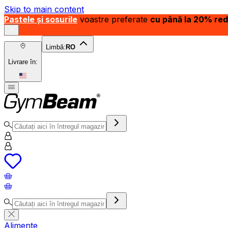
Skip to main content
Pastele și sosurile
voastre preferate
cu până la 20% re
Limbă:
RO
Livrare în:
Alimente