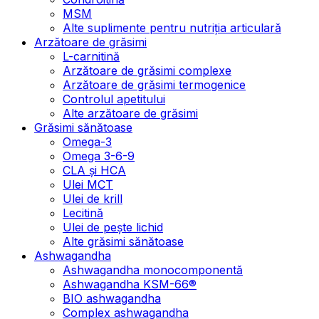
MSM
Alte suplimente pentru nutriția articulară
Arzătoare de grăsimi
L-carnitină
Arzătoare de grăsimi complexe
Arzătoare de grăsimi termogenice
Controlul apetitului
Alte arzătoare de grăsimi
Grăsimi sănătoase
Omega-3
Omega 3-6-9
CLA şi HCA
Ulei MCT
Ulei de krill
Lecitină
Ulei de pește lichid
Alte grăsimi sănătoase
Ashwagandha
Ashwagandha monocomponentă
Ashwagandha KSM-66®
BIO ashwagandha
Complex ashwagandha