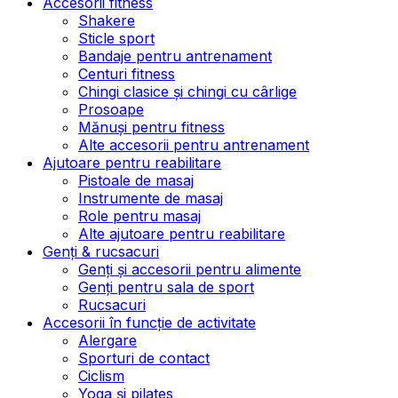
Accesorii fitness
Shakere
Sticle sport
Bandaje pentru antrenament
Centuri fitness
Chingi clasice și chingi cu cârlige
Prosoape
Mănuși pentru fitness
Alte accesorii pentru antrenament
Ajutoare pentru reabilitare
Pistoale de masaj
Instrumente de masaj
Role pentru masaj
Alte ajutoare pentru reabilitare
Genți & rucsacuri
Genți și accesorii pentru alimente
Genți pentru sala de sport
Rucsacuri
Accesorii în funcție de activitate
Alergare
Sporturi de contact
Ciclism
Yoga și pilates