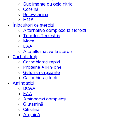
Suplimente cu oxid nitric
Cofeină
Beta-alanină
HMB
Înlocuitori de steroizi
Alternative complexe la steroizi
Tribulus Terrestris
Maca
DAA
Alte alternative la steroizi
Carbohidrați
Carbohidrați rapizi
Proteine All-in-one
Geluri energizante
Carbohidrați lenți
Aminoacizi
BCAA
EAA
Aminoacizi complecși
Glutamină
Citrulină
Arginină