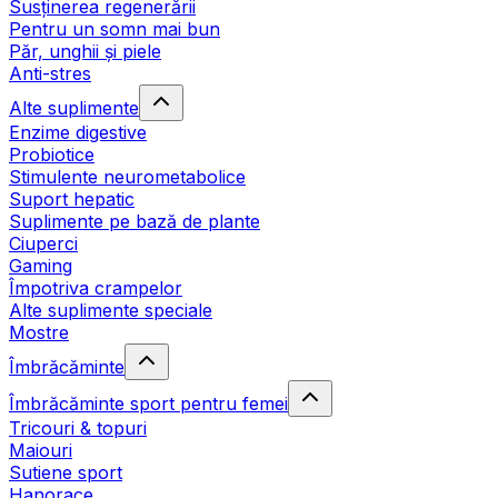
Susținerea regenerării
Pentru un somn mai bun
Păr, unghii și piele
Anti-stres
Alte suplimente
Enzime digestive
Probiotice
Stimulente neurometabolice
Suport hepatic
Suplimente pe bază de plante
Ciuperci
Gaming
Împotriva crampelor
Alte suplimente speciale
Mostre
Îmbrăcăminte
Îmbrăcăminte sport pentru femei
Tricouri & topuri
Maiouri
Sutiene sport
Hanorace