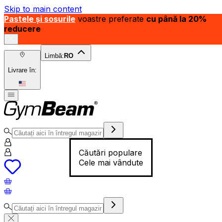
Skip to main content
Pastele și sosurile
voastre preferate
cu până la 20%
reducere
Limbă:
RO
Livrare în:
Căutări populare
Cele mai vândute