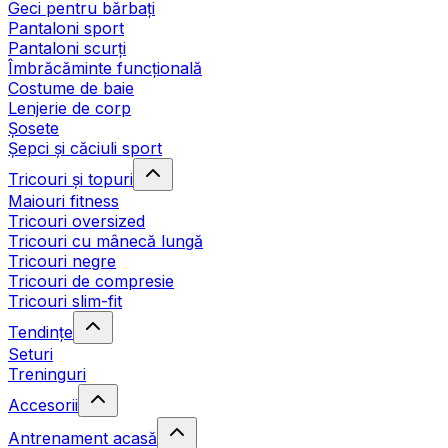
Geci pentru bărbați
Pantaloni sport
Pantaloni scurți
Îmbrăcăminte funcțională
Costume de baie
Lenjerie de corp
Șosete
Șepci și căciuli sport
Tricouri și topuri
Maiouri fitness
Tricouri oversized
Tricouri cu mânecă lungă
Tricouri negre
Tricouri de compresie
Tricouri slim-fit
Tendințe
Seturi
Treninguri
Accesorii
Antrenament acasă