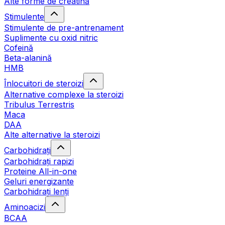
Alte forme de creatină
Stimulente
Stimulente de pre-antrenament
Suplimente cu oxid nitric
Cofeină
Beta-alanină
HMB
Înlocuitori de steroizi
Alternative complexe la steroizi
Tribulus Terrestris
Maca
DAA
Alte alternative la steroizi
Carbohidrați
Carbohidrați rapizi
Proteine All-in-one
Geluri energizante
Carbohidrați lenți
Aminoacizi
BCAA