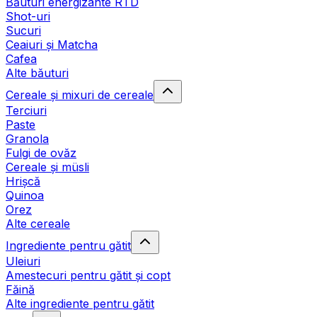
Băuturi energizante RTD
Shot-uri
Sucuri
Ceaiuri și Matcha
Cafea
Alte băuturi
Cereale și mixuri de cereale
Terciuri
Paste
Granola
Fulgi de ovăz
Cereale și müsli
Hrișcă
Quinoa
Orez
Alte cereale
Ingrediente pentru gătit
Uleiuri
Amestecuri pentru gătit și copt
Făină
Alte ingrediente pentru gătit