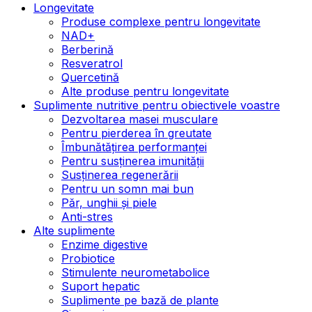
Longevitate
Produse complexe pentru longevitate
NAD+
Berberină
Resveratrol
Quercetină
Alte produse pentru longevitate
Suplimente nutritive pentru obiectivele voastre
Dezvoltarea masei musculare
Pentru pierderea în greutate
Îmbunătățirea performanței
Pentru susținerea imunității
Susținerea regenerării
Pentru un somn mai bun
Păr, unghii și piele
Anti-stres
Alte suplimente
Enzime digestive
Probiotice
Stimulente neurometabolice
Suport hepatic
Suplimente pe bază de plante