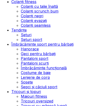
Colanți fitness
Colanți cu talie înaltă
Colanți scrunch bum
Colanți negri
Colanți evazați
Colanți seamless
Tendințe
Seturi
Seturi sport
Îmbrăcăminte sport pentru bărbați
Hanorace
Geci pentru bărbați
Pantaloni sport
Pantaloni scurți
Îmbrăcăminte funcțională
Costume de baie
Lenjerie de corp
Șosete
Șepci și căciuli sport
Tricouri și topuri
Maiouri fitness
Tricouri oversized
Tricouri cu mânecă lungă