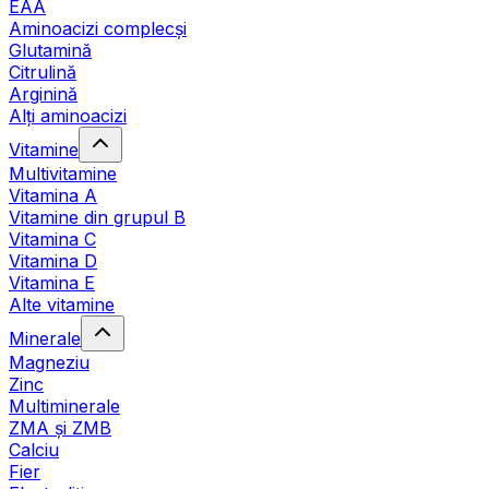
EAA
Aminoacizi complecși
Glutamină
Citrulină
Arginină
Alți aminoacizi
Vitamine
Multivitamine
Vitamina A
Vitamine din grupul B
Vitamina C
Vitamina D
Vitamina E
Alte vitamine
Minerale
Magneziu
Zinc
Multiminerale
ZMA și ZMB
Calciu
Fier