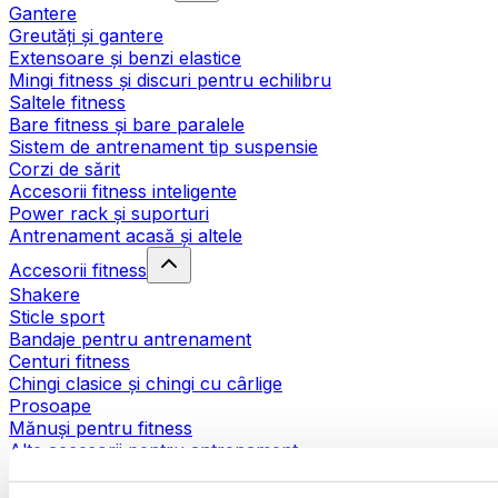
Gantere
Greutăți și gantere
Extensoare și benzi elastice
Mingi fitness și discuri pentru echilibru
Saltele fitness
Bare fitness și bare paralele
Sistem de antrenament tip suspensie
Corzi de sărit
Accesorii fitness inteligente
Power rack și suporturi
Antrenament acasă și altele
Accesorii fitness
Shakere
Sticle sport
Bandaje pentru antrenament
Centuri fitness
Chingi clasice și chingi cu cârlige
Prosoape
Mănuși pentru fitness
Alte accesorii pentru antrenament
Ajutoare pentru reabilitare