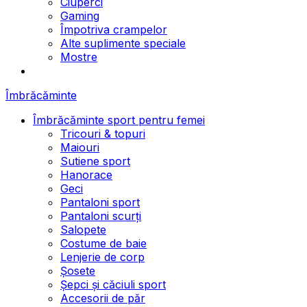
Ciuperci
Gaming
Împotriva crampelor
Alte suplimente speciale
Mostre
Îmbrăcăminte
Îmbrăcăminte sport pentru femei
Tricouri & topuri
Maiouri
Sutiene sport
Hanorace
Geci
Pantaloni sport
Pantaloni scurți
Salopete
Costume de baie
Lenjerie de corp
Șosete
Șepci și căciuli sport
Accesorii de păr