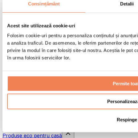
Pistoale de masaj
Consimțământ
Detalii
Instrumente de masaj
Role pentru masaj
Alte ajutoare pentru reabilitare
Acest site utilizează cookie-uri
Genți & rucsacuri
Folosim cookie-uri pentru a personaliza conținutul și anunțurile
Genți și accesorii pentru alimente
a analiza traficul. De asemenea, le oferim partenerilor de rețel
Genți pentru sala de sport
Rucsacuri
privire la modul în care folosiți site-ul nostru. Aceștia le pot
în urma folosirii serviciilor lor.
Accesorii în funcție de activitate
Alergare
Sporturi de contact
Ciclism
Permite toa
Yoga și pilates
Terapie prin frig
Înot
Personalizeaz
Drumeție
Biohacking
Respinge
Terapie cu lumină roșie
Căni și filtre de apă
Produse eco pentru casă