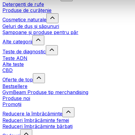
Detergenți de rufe
Produse de curățenie
Cosmetice naturale
Geluri de duș și săpunuri
Șampoane și produse pentru păr
Alte categorii
Teste de diagnostic
Teste ADN
Alte teste
CBD
Oferte de top
Bestsellere
GymBeam Produse tip merchandising
Produse noi
Promoții
Reducere la îmbrăcăminte
Reduceri îmbrăcăminte femei
Reduceri îmbrăcăminte bărbați