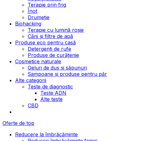
Terapie prin frig
Înot
Drumeție
Biohacking
Terapie cu lumină roșie
Căni și filtre de apă
Produse eco pentru casă
Detergenți de rufe
Produse de curățenie
Cosmetice naturale
Geluri de duș și săpunuri
Șampoane și produse pentru păr
Alte categorii
Teste de diagnostic
Teste ADN
Alte teste
CBD
Oferte de top
Reducere la îmbrăcăminte
Reduceri îmbrăcăminte femei