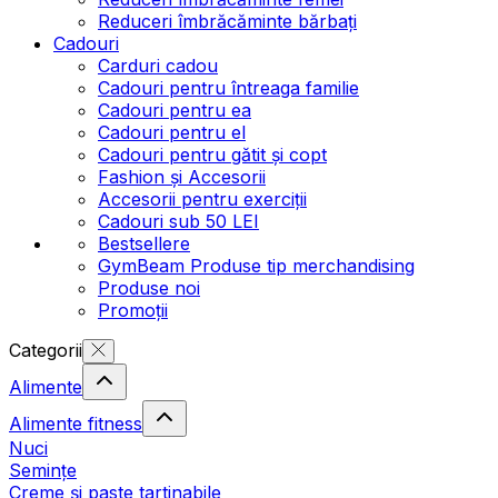
Reduceri îmbrăcăminte bărbați
Cadouri
Carduri cadou
Cadouri pentru întreaga familie
Cadouri pentru ea
Cadouri pentru el
Cadouri pentru gătit și copt
Fashion și Accesorii
Accesorii pentru exerciții
Cadouri sub 50 LEI
Bestsellere
GymBeam Produse tip merchandising
Produse noi
Promoții
Categorii
Alimente
Alimente fitness
Nuci
Semințe
Creme și paste tartinabile