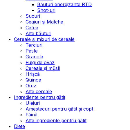
Băuturi energizante RTD
Shot-uri
Sucuri
Ceaiuri și Matcha
Cafea
Alte băuturi
Cereale și mixuri de cereale
Terciuri
Paste
Granola
Fulgi de ovăz
Cereale și müsli
Hrișcă
Quinoa
Orez
Alte cereale
Ingrediente pentru gătit
Uleiuri
Amestecuri pentru gătit și copt
Făină
Alte ingrediente pentru gătit
Diete