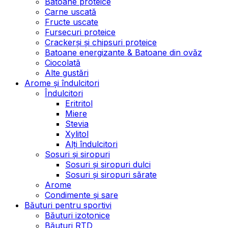
Batoane proteice
Carne uscată
Fructe uscate
Fursecuri proteice
Crackerși și chipsuri proteice
Batoane energizante & Batoane din ovăz
Ciocolată
Alte gustări
Arome și îndulcitori
Îndulcitori
Eritritol
Miere
Stevia
Xylitol
Alți îndulcitori
Sosuri și siropuri
Sosuri și siropuri dulci
Sosuri și siropuri sărate
Arome
Condimente și sare
Băuturi pentru sportivi
Băuturi izotonice
Băuturi RTD