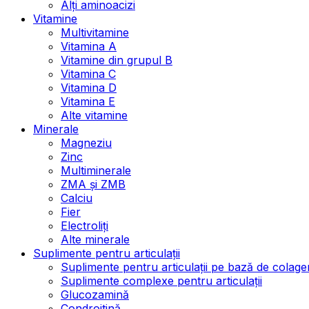
Alți aminoacizi
Vitamine
Multivitamine
Vitamina A
Vitamine din grupul B
Vitamina C
Vitamina D
Vitamina E
Alte vitamine
Minerale
Magneziu
Zinc
Multiminerale
ZMA și ZMB
Calciu
Fier
Electroliți
Alte minerale
Suplimente pentru articulații
Suplimente pentru articulații pe bază de colage
Suplimente complexe pentru articulații
Glucozamină
Condroitină