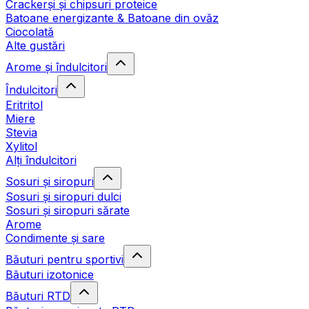
Crackerși și chipsuri proteice
Batoane energizante & Batoane din ovăz
Ciocolată
Alte gustări
Arome și îndulcitori
Îndulcitori
Eritritol
Miere
Stevia
Xylitol
Alți îndulcitori
Sosuri și siropuri
Sosuri și siropuri dulci
Sosuri și siropuri sărate
Arome
Condimente și sare
Băuturi pentru sportivi
Băuturi izotonice
Băuturi RTD