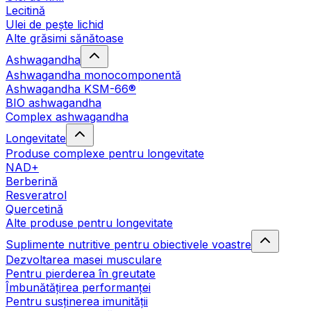
Lecitină
Ulei de pește lichid
Alte grăsimi sănătoase
Ashwagandha
Ashwagandha monocomponentă
Ashwagandha KSM-66®
BIO ashwagandha
Complex ashwagandha
Longevitate
Produse complexe pentru longevitate
NAD+
Berberină
Resveratrol
Quercetină
Alte produse pentru longevitate
Suplimente nutritive pentru obiectivele voastre
Dezvoltarea masei musculare
Pentru pierderea în greutate
Îmbunătățirea performanței
Pentru susținerea imunității