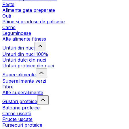
Pește
Alimente gata preparate
Ouă
Pâine și produse de patiserie
Carne
Leguminoase
Alte alimente fitness
Unturi din nuci
Unturi din nuci 100%
Unturi dulci din nuci
Unturi proteice din nuci
Super-alimente
Superalimente verzi
Fibre
Alte superalimente
Gustări proteice
Batoane proteice
Carne uscată
Fructe uscate
Fursecuri proteice