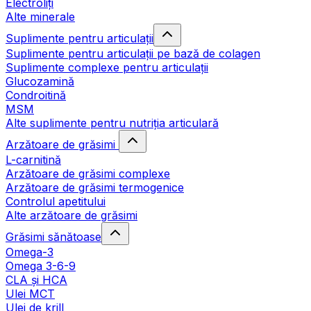
Electroliți
Alte minerale
Suplimente pentru articulații
Suplimente pentru articulații pe bază de colagen
Suplimente complexe pentru articulații
Glucozamină
Condroitină
MSM
Alte suplimente pentru nutriția articulară
Arzătoare de grăsimi
L-carnitină
Arzătoare de grăsimi complexe
Arzătoare de grăsimi termogenice
Controlul apetitului
Alte arzătoare de grăsimi
Grăsimi sănătoase
Omega-3
Omega 3-6-9
CLA şi HCA
Ulei MCT
Ulei de krill