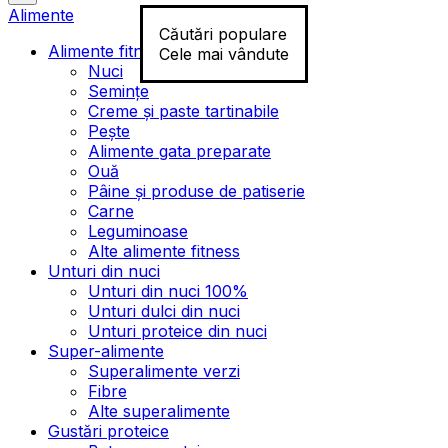
Alimente
Căutări populare
Alimente fitness
Cele mai vândute
Nuci
Semințe
Creme și paste tartinabile
Pește
Alimente gata preparate
Ouă
Pâine și produse de patiserie
Carne
Leguminoase
Alte alimente fitness
Unturi din nuci
Unturi din nuci 100%
Unturi dulci din nuci
Unturi proteice din nuci
Super-alimente
Superalimente verzi
Fibre
Alte superalimente
Gustări proteice