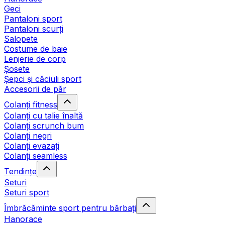
Geci
Pantaloni sport
Pantaloni scurți
Salopete
Costume de baie
Lenjerie de corp
Șosete
Șepci și căciuli sport
Accesorii de păr
Colanți fitness
Colanți cu talie înaltă
Colanți scrunch bum
Colanți negri
Colanți evazați
Colanți seamless
Tendințe
Seturi
Seturi sport
Îmbrăcăminte sport pentru bărbați
Hanorace