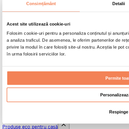
Pistoale de masaj
Consimțământ
Detalii
Instrumente de masaj
Role pentru masaj
Alte ajutoare pentru reabilitare
Acest site utilizează cookie-uri
Genți & rucsacuri
Folosim cookie-uri pentru a personaliza conținutul și anunțurile
Genți și accesorii pentru alimente
a analiza traficul. De asemenea, le oferim partenerilor de rețel
Genți pentru sala de sport
Rucsacuri
privire la modul în care folosiți site-ul nostru. Aceștia le pot
în urma folosirii serviciilor lor.
Accesorii în funcție de activitate
Alergare
Sporturi de contact
Ciclism
Permite toa
Yoga și pilates
Terapie prin frig
Înot
Personalizeaz
Drumeție
Biohacking
Respinge
Terapie cu lumină roșie
Căni și filtre de apă
Produse eco pentru casă