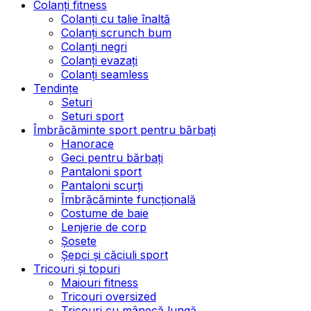
Colanți fitness
Colanți cu talie înaltă
Colanți scrunch bum
Colanți negri
Colanți evazați
Colanți seamless
Tendințe
Seturi
Seturi sport
Îmbrăcăminte sport pentru bărbați
Hanorace
Geci pentru bărbați
Pantaloni sport
Pantaloni scurți
Îmbrăcăminte funcțională
Costume de baie
Lenjerie de corp
Șosete
Șepci și căciuli sport
Tricouri și topuri
Maiouri fitness
Tricouri oversized
Tricouri cu mânecă lungă