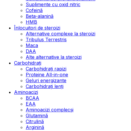
Suplimente cu oxid nitric
Cofeină
Beta-alanină
HMB
Înlocuitori de steroizi
Alternative complexe la steroizi
Tribulus Terrestris
Maca
DAA
Alte alternative la steroizi
Carbohidrați
Carbohidrați rapizi
Proteine All-in-one
Geluri energizante
Carbohidrați lenți
Aminoacizi
BCAA
EAA
Aminoacizi complecși
Glutamină
Citrulină
Arginină