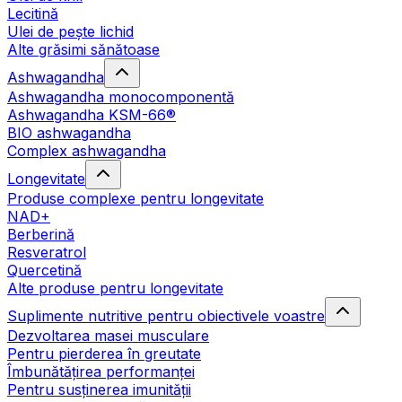
Lecitină
Ulei de pește lichid
Alte grăsimi sănătoase
Ashwagandha
Ashwagandha monocomponentă
Ashwagandha KSM-66®
BIO ashwagandha
Complex ashwagandha
Longevitate
Produse complexe pentru longevitate
NAD+
Berberină
Resveratrol
Quercetină
Alte produse pentru longevitate
Suplimente nutritive pentru obiectivele voastre
Dezvoltarea masei musculare
Pentru pierderea în greutate
Îmbunătățirea performanței
Pentru susținerea imunității