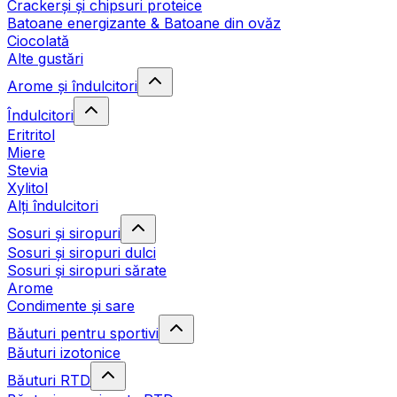
Crackerși și chipsuri proteice
Batoane energizante & Batoane din ovăz
Ciocolată
Alte gustări
Arome și îndulcitori
Îndulcitori
Eritritol
Miere
Stevia
Xylitol
Alți îndulcitori
Sosuri și siropuri
Sosuri și siropuri dulci
Sosuri și siropuri sărate
Arome
Condimente și sare
Băuturi pentru sportivi
Băuturi izotonice
Băuturi RTD