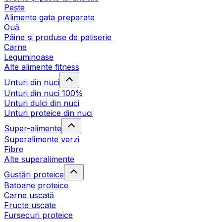
Pește
Alimente gata preparate
Ouă
Pâine și produse de patiserie
Carne
Leguminoase
Alte alimente fitness
Unturi din nuci
Unturi din nuci 100%
Unturi dulci din nuci
Unturi proteice din nuci
Super-alimente
Superalimente verzi
Fibre
Alte superalimente
Gustări proteice
Batoane proteice
Carne uscată
Fructe uscate
Fursecuri proteice