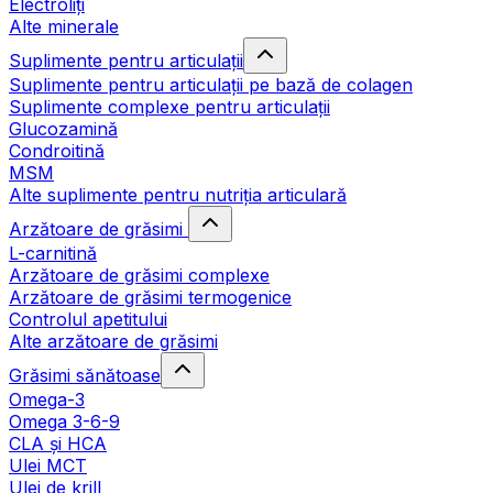
Electroliți
Alte minerale
Suplimente pentru articulații
Suplimente pentru articulații pe bază de colagen
Suplimente complexe pentru articulații
Glucozamină
Condroitină
MSM
Alte suplimente pentru nutriția articulară
Arzătoare de grăsimi
L-carnitină
Arzătoare de grăsimi complexe
Arzătoare de grăsimi termogenice
Controlul apetitului
Alte arzătoare de grăsimi
Grăsimi sănătoase
Omega-3
Omega 3-6-9
CLA şi HCA
Ulei MCT
Ulei de krill