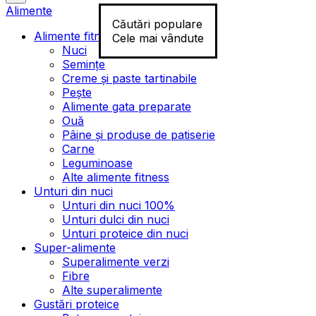
Alimente
Căutări populare
Alimente fitness
Cele mai vândute
Nuci
Semințe
Creme și paste tartinabile
Pește
Alimente gata preparate
Ouă
Pâine și produse de patiserie
Carne
Leguminoase
Alte alimente fitness
Unturi din nuci
Unturi din nuci 100%
Unturi dulci din nuci
Unturi proteice din nuci
Super-alimente
Superalimente verzi
Fibre
Alte superalimente
Gustări proteice