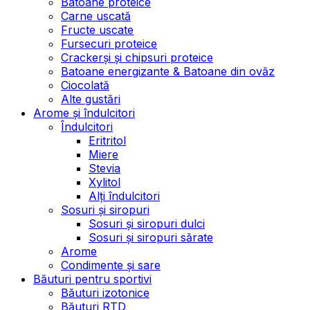
Batoane proteice
Carne uscată
Fructe uscate
Fursecuri proteice
Crackerși și chipsuri proteice
Batoane energizante & Batoane din ovăz
Ciocolată
Alte gustări
Arome și îndulcitori
Îndulcitori
Eritritol
Miere
Stevia
Xylitol
Alți îndulcitori
Sosuri și siropuri
Sosuri și siropuri dulci
Sosuri și siropuri sărate
Arome
Condimente și sare
Băuturi pentru sportivi
Băuturi izotonice
Băuturi RTD