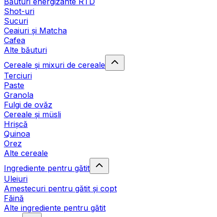
Băuturi energizante RTD
Shot-uri
Sucuri
Ceaiuri și Matcha
Cafea
Alte băuturi
Cereale și mixuri de cereale
Terciuri
Paste
Granola
Fulgi de ovăz
Cereale și müsli
Hrișcă
Quinoa
Orez
Alte cereale
Ingrediente pentru gătit
Uleiuri
Amestecuri pentru gătit și copt
Făină
Alte ingrediente pentru gătit