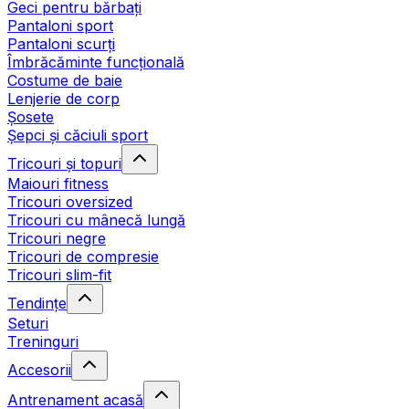
Geci pentru bărbați
Pantaloni sport
Pantaloni scurți
Îmbrăcăminte funcțională
Costume de baie
Lenjerie de corp
Șosete
Șepci și căciuli sport
Tricouri și topuri
Maiouri fitness
Tricouri oversized
Tricouri cu mânecă lungă
Tricouri negre
Tricouri de compresie
Tricouri slim-fit
Tendințe
Seturi
Treninguri
Accesorii
Antrenament acasă