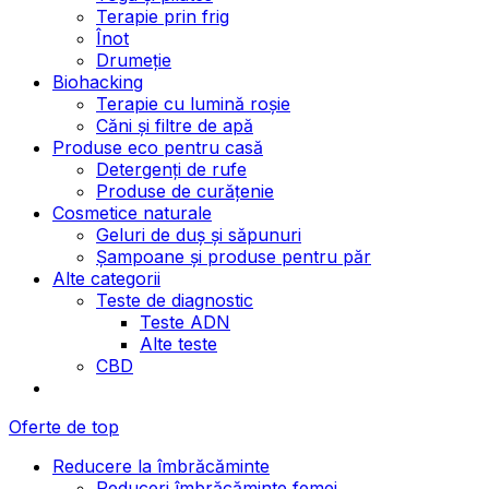
Terapie prin frig
Înot
Drumeție
Biohacking
Terapie cu lumină roșie
Căni și filtre de apă
Produse eco pentru casă
Detergenți de rufe
Produse de curățenie
Cosmetice naturale
Geluri de duș și săpunuri
Șampoane și produse pentru păr
Alte categorii
Teste de diagnostic
Teste ADN
Alte teste
CBD
Oferte de top
Reducere la îmbrăcăminte
Reduceri îmbrăcăminte femei