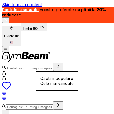
Skip to main content
Pastele și sosurile
voastre preferate
cu până la 20%
reducere
Limbă:
RO
Livrare în:
Căutări populare
Cele mai vândute