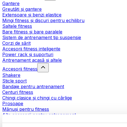
Gantere
Greutăți și gantere
Extensoare și benzi elastice
Mingi fitness și discuri pentru echilibru
Saltele fitness
Bare fitness și bare paralele
Sistem de antrenament tip suspensie
Corzi de sărit
Accesorii fitness inteligente
Power rack și suporturi
Antrenament acasă și altele
Accesorii fitness
Shakere
Sticle sport
Bandaje pentru antrenament
Centuri fitness
Chingi clasice și chingi cu cârlige
Prosoape
Mănuși pentru fitness
Alte accesorii pentru antrenament
Ajutoare pentru reabilitare