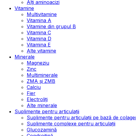
Alți aminoacizi
Vitamine
Multivitamine
Vitamina A
Vitamine din grupul B
Vitamina C
Vitamina D
Vitamina E
Alte vitamine
Minerale
Magneziu
Zinc
Multiminerale
ZMA și ZMB
Calciu
Fier
Electroliți
Alte minerale
Suplimente pentru articulații
Suplimente pentru articulații pe bază de colage
Suplimente complexe pentru articulații
Glucozamină
Condroitină