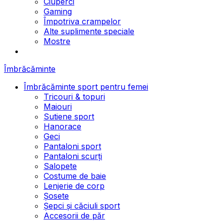
Ciuperci
Gaming
Împotriva crampelor
Alte suplimente speciale
Mostre
Îmbrăcăminte
Îmbrăcăminte sport pentru femei
Tricouri & topuri
Maiouri
Sutiene sport
Hanorace
Geci
Pantaloni sport
Pantaloni scurți
Salopete
Costume de baie
Lenjerie de corp
Șosete
Șepci și căciuli sport
Accesorii de păr