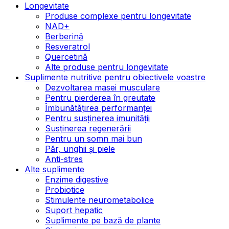
Longevitate
Produse complexe pentru longevitate
NAD+
Berberină
Resveratrol
Quercetină
Alte produse pentru longevitate
Suplimente nutritive pentru obiectivele voastre
Dezvoltarea masei musculare
Pentru pierderea în greutate
Îmbunătățirea performanței
Pentru susținerea imunității
Susținerea regenerării
Pentru un somn mai bun
Păr, unghii și piele
Anti-stres
Alte suplimente
Enzime digestive
Probiotice
Stimulente neurometabolice
Suport hepatic
Suplimente pe bază de plante