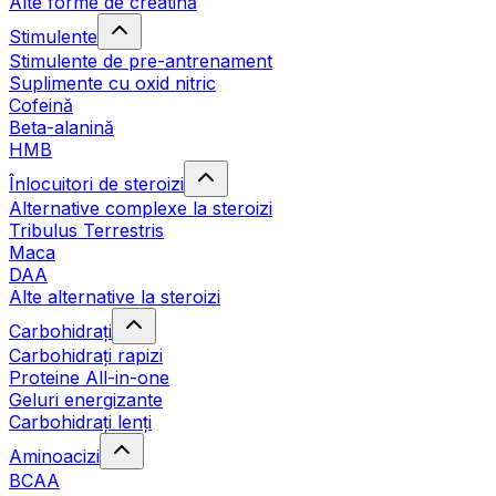
Alte forme de creatină
Stimulente
Stimulente de pre-antrenament
Suplimente cu oxid nitric
Cofeină
Beta-alanină
HMB
Înlocuitori de steroizi
Alternative complexe la steroizi
Tribulus Terrestris
Maca
DAA
Alte alternative la steroizi
Carbohidrați
Carbohidrați rapizi
Proteine All-in-one
Geluri energizante
Carbohidrați lenți
Aminoacizi
BCAA