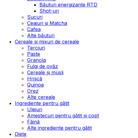
Băuturi energizante RTD
Shot-uri
Sucuri
Ceaiuri și Matcha
Cafea
Alte băuturi
Cereale și mixuri de cereale
Terciuri
Paste
Granola
Fulgi de ovăz
Cereale și müsli
Hrișcă
Quinoa
Orez
Alte cereale
Ingrediente pentru gătit
Uleiuri
Amestecuri pentru gătit și copt
Făină
Alte ingrediente pentru gătit
Diete