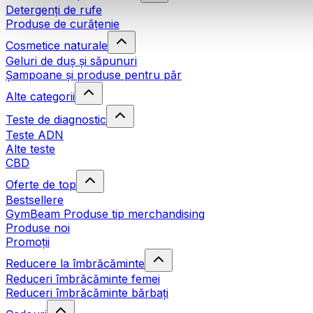
Detergenți de rufe
Produse de curățenie
Cosmetice naturale
Geluri de duș și săpunuri
Șampoane și produse pentru păr
Alte categorii
Teste de diagnostic
Teste ADN
Alte teste
CBD
Oferte de top
Bestsellere
GymBeam Produse tip merchandising
Produse noi
Promoții
Reducere la îmbrăcăminte
Reduceri îmbrăcăminte femei
Reduceri îmbrăcăminte bărbați