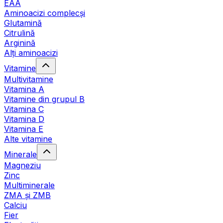
EAA
Aminoacizi complecși
Glutamină
Citrulină
Arginină
Alți aminoacizi
Vitamine
Multivitamine
Vitamina A
Vitamine din grupul B
Vitamina C
Vitamina D
Vitamina E
Alte vitamine
Minerale
Magneziu
Zinc
Multiminerale
ZMA și ZMB
Calciu
Fier