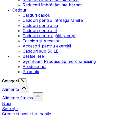
Reduceri îmbrăcăminte bărbați
Cadouri
Carduri cadou
Cadouri pentru întreaga familie
Cadouri pentru ea
Cadouri pentru el
Cadouri pentru gătit și copt
Fashion și Accesorii
Accesorii pentru exerciții
Cadouri sub 50 LEI
Bestsellere
GymBeam Produse tip merchandising
Produse noi
Promoții
Categorii
Alimente
Alimente fitness
Nuci
Semințe
Creme și paste tartinabile