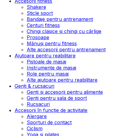
Accesorii fitness
Shakere
Sticle sport
Bandaje pentru antrenament
Centuri fitness
Chingi clasice și chingi cu cârlige
Prosoape
Mănuși pentru fitness
Alte accesorii pentru antrenament
Ajutoare pentru reabilitare
Pistoale de masaj
Instrumente de masaj
Role pentru masaj
Alte ajutoare pentru reabilitare
Genți & rucsacuri
Genți și accesorii pentru alimente
Genți pentru sala de sport
Rucsacuri
Accesorii în funcție de activitate
Alergare
Sporturi de contact
Ciclism
Yoga și pilates