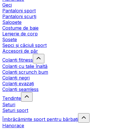
Geci
Pantaloni sport
Pantaloni scurți
Salopete
Costume de baie
Lenjerie de corp
Șosete
Șepci și căciuli sport
Accesorii de păr
Colanți fitness
Colanți cu talie înaltă
Colanți scrunch bum
Colanți negri
Colanți evazați
Colanți seamless
Tendințe
Seturi
Seturi sport
Îmbrăcăminte sport pentru bărbați
Hanorace