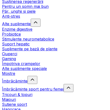
Susținerea regenerării
Pentru un somn mai bun
Păr, unghii și piele
Anti-stres
Alte suplimente
Enzime digestive
Probiotice
Stimulente neurometabolice
Suport hepatic
Suplimente pe bază de plante
Ciuperci
Gaming
Împotriva crampelor
Alte suplimente speciale
Mostre
Îmbrăcăminte
Îmbrăcăminte sport pentru femei
Tricouri & topuri
Maiouri
Sutiene sport
Hanorace