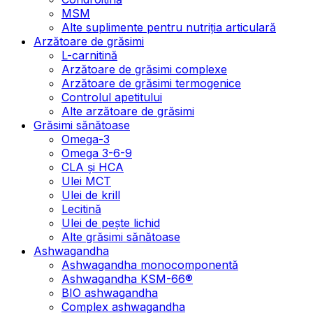
MSM
Alte suplimente pentru nutriția articulară
Arzătoare de grăsimi
L-carnitină
Arzătoare de grăsimi complexe
Arzătoare de grăsimi termogenice
Controlul apetitului
Alte arzătoare de grăsimi
Grăsimi sănătoase
Omega-3
Omega 3-6-9
CLA şi HCA
Ulei MCT
Ulei de krill
Lecitină
Ulei de pește lichid
Alte grăsimi sănătoase
Ashwagandha
Ashwagandha monocomponentă
Ashwagandha KSM-66®
BIO ashwagandha
Complex ashwagandha