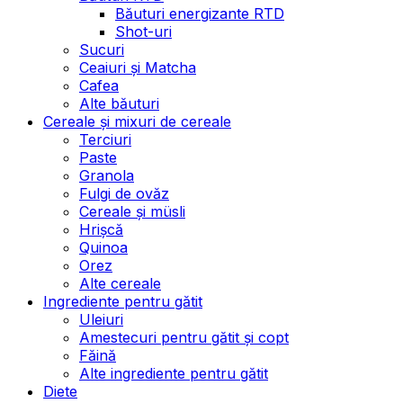
Băuturi energizante RTD
Shot-uri
Sucuri
Ceaiuri și Matcha
Cafea
Alte băuturi
Cereale și mixuri de cereale
Terciuri
Paste
Granola
Fulgi de ovăz
Cereale și müsli
Hrișcă
Quinoa
Orez
Alte cereale
Ingrediente pentru gătit
Uleiuri
Amestecuri pentru gătit și copt
Făină
Alte ingrediente pentru gătit
Diete