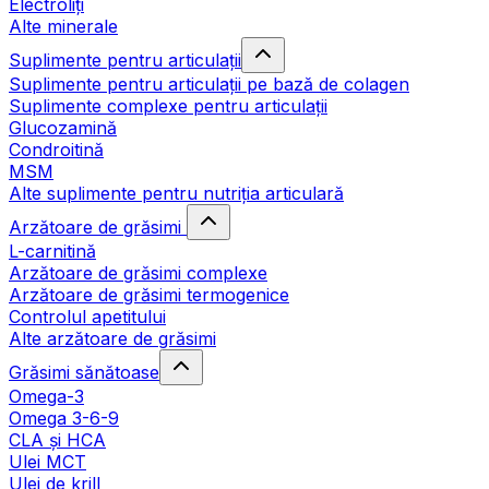
Electroliți
Alte minerale
Suplimente pentru articulații
Suplimente pentru articulații pe bază de colagen
Suplimente complexe pentru articulații
Glucozamină
Condroitină
MSM
Alte suplimente pentru nutriția articulară
Arzătoare de grăsimi
L-carnitină
Arzătoare de grăsimi complexe
Arzătoare de grăsimi termogenice
Controlul apetitului
Alte arzătoare de grăsimi
Grăsimi sănătoase
Omega-3
Omega 3-6-9
CLA şi HCA
Ulei MCT
Ulei de krill