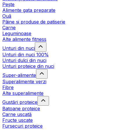
Pește
Alimente gata preparate
Ouă
Pâine și produse de patiserie
Carne
Leguminoase
Alte alimente fitness
Unturi din nuci
Unturi din nuci 100%
Unturi dulci din nuci
Unturi proteice din nuci
Super-alimente
Superalimente verzi
Fibre
Alte superalimente
Gustări proteice
Batoane proteice
Carne uscată
Fructe uscate
Fursecuri proteice