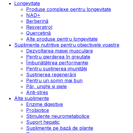
Longevitate
Produse complexe pentru longevitate
NAD+
Berberină
Resveratrol
Quercetină
Alte produse pentru longevitate
Suplimente nutritive pentru obiectivele voastre
Dezvoltarea masei musculare
Pentru pierderea în greutate
Îmbunătățirea performanței
Pentru susținerea imunității
Susținerea regenerării
Pentru un somn mai bun
Păr, unghii și piele
Anti-stres
Alte suplimente
Enzime digestive
Probiotice
Stimulente neurometabolice
Suport hepatic
Suplimente pe bază de plante