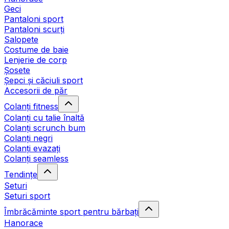
Geci
Pantaloni sport
Pantaloni scurți
Salopete
Costume de baie
Lenjerie de corp
Șosete
Șepci și căciuli sport
Accesorii de păr
Colanți fitness
Colanți cu talie înaltă
Colanți scrunch bum
Colanți negri
Colanți evazați
Colanți seamless
Tendințe
Seturi
Seturi sport
Îmbrăcăminte sport pentru bărbați
Hanorace