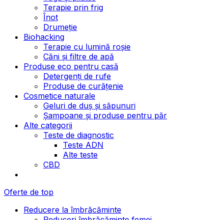
Terapie prin frig
Înot
Drumeție
Biohacking
Terapie cu lumină roșie
Căni și filtre de apă
Produse eco pentru casă
Detergenți de rufe
Produse de curățenie
Cosmetice naturale
Geluri de duș și săpunuri
Șampoane și produse pentru păr
Alte categorii
Teste de diagnostic
Teste ADN
Alte teste
CBD
Oferte de top
Reducere la îmbrăcăminte
Reduceri îmbrăcăminte femei