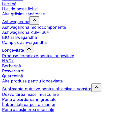
Lecitină
Ulei de pește lichid
Alte grăsimi sănătoase
Ashwagandha
Ashwagandha monocomponentă
Ashwagandha KSM-66®
BIO ashwagandha
Complex ashwagandha
Longevitate
Produse complexe pentru longevitate
NAD+
Berberină
Resveratrol
Quercetină
Alte produse pentru longevitate
Suplimente nutritive pentru obiectivele voastre
Dezvoltarea masei musculare
Pentru pierderea în greutate
Îmbunătățirea performanței
Pentru susținerea imunității