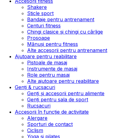
Accesorii fitness
Shakere
Sticle sport
Bandaje pentru antrenament
Centuri fitness
Chingi clasice și chingi cu cârlige
Prosoape
Mănuși pentru fitness
Alte accesorii pentru antrenament
Ajutoare pentru reabilitare
Pistoale de masaj
Instrumente de masaj
Role pentru masaj
Alte ajutoare pentru reabilitare
Genți & rucsacuri
Genți și accesorii pentru alimente
Genți pentru sala de sport
Rucsacuri
Accesorii în funcție de activitate
Alergare
Sporturi de contact
Ciclism
Yoga și pilates