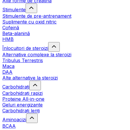
Alte forme de creatină
Stimulente
Stimulente de pre-antrenament
Suplimente cu oxid nitric
Cofeină
Beta-alanină
HMB
Înlocuitori de steroizi
Alternative complexe la steroizi
Tribulus Terrestris
Maca
DAA
Alte alternative la steroizi
Carbohidrați
Carbohidrați rapizi
Proteine All-in-one
Geluri energizante
Carbohidrați lenți
Aminoacizi
BCAA