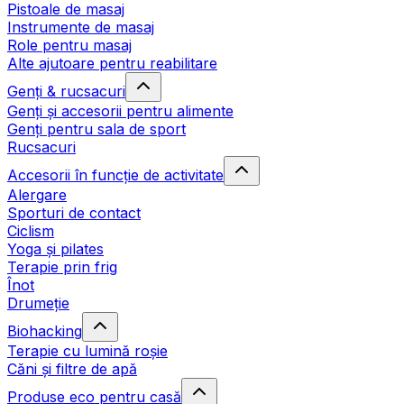
Pistoale de masaj
Instrumente de masaj
Role pentru masaj
Alte ajutoare pentru reabilitare
Genți & rucsacuri
Genți și accesorii pentru alimente
Genți pentru sala de sport
Rucsacuri
Accesorii în funcție de activitate
Alergare
Sporturi de contact
Ciclism
Yoga și pilates
Terapie prin frig
Înot
Drumeție
Biohacking
Terapie cu lumină roșie
Căni și filtre de apă
Produse eco pentru casă