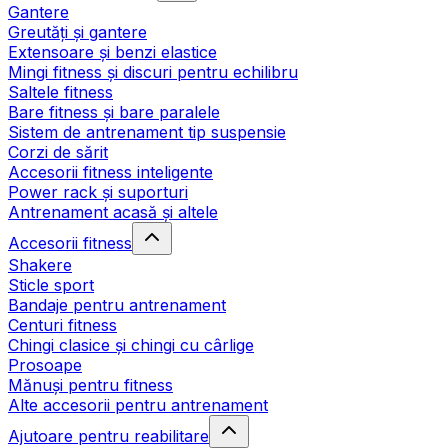
Gantere
Greutăți și gantere
Extensoare și benzi elastice
Mingi fitness și discuri pentru echilibru
Saltele fitness
Bare fitness și bare paralele
Sistem de antrenament tip suspensie
Corzi de sărit
Accesorii fitness inteligente
Power rack și suporturi
Antrenament acasă și altele
Accesorii fitness
Shakere
Sticle sport
Bandaje pentru antrenament
Centuri fitness
Chingi clasice și chingi cu cârlige
Prosoape
Mănuși pentru fitness
Alte accesorii pentru antrenament
Ajutoare pentru reabilitare