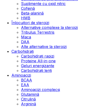
Suplimente cu oxid nitric
Cofeină
Beta-alanină
HMB
Înlocuitori de steroizi
Alternative complexe la steroizi
Tribulus Terrestris
Maca
DAA
Alte alternative la steroizi
Carbohidrați
Carbohidrați rapizi
Proteine All-in-one
Geluri energizante
Carbohidrați lenți
Aminoacizi
BCAA
EAA
Aminoacizi complecși
Glutamină
Citrulină
Arginină