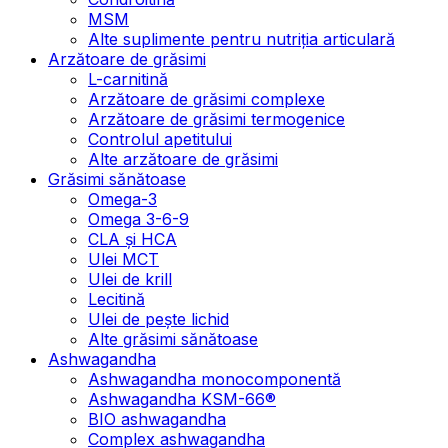
MSM
Alte suplimente pentru nutriția articulară
Arzătoare de grăsimi
L-carnitină
Arzătoare de grăsimi complexe
Arzătoare de grăsimi termogenice
Controlul apetitului
Alte arzătoare de grăsimi
Grăsimi sănătoase
Omega-3
Omega 3-6-9
CLA şi HCA
Ulei MCT
Ulei de krill
Lecitină
Ulei de pește lichid
Alte grăsimi sănătoase
Ashwagandha
Ashwagandha monocomponentă
Ashwagandha KSM-66®
BIO ashwagandha
Complex ashwagandha