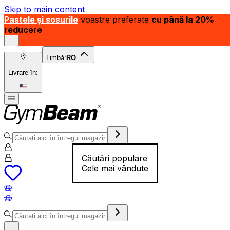
Skip to main content
Pastele și sosurile
voastre preferate
cu până la 20%
reducere
Limbă:
RO
Livrare în:
Căutări populare
Cele mai vândute