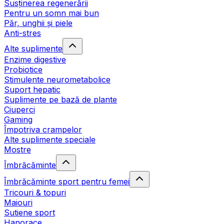
Susținerea regenerării
Pentru un somn mai bun
Păr, unghii și piele
Anti-stres
Alte suplimente
Enzime digestive
Probiotice
Stimulente neurometabolice
Suport hepatic
Suplimente pe bază de plante
Ciuperci
Gaming
Împotriva crampelor
Alte suplimente speciale
Mostre
Îmbrăcăminte
Îmbrăcăminte sport pentru femei
Tricouri & topuri
Maiouri
Sutiene sport
Hanorace