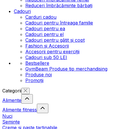
Reduceri îmbrăcăminte bărbați
Cadouri
Carduri cadou
Cadouri pentru întreaga familie
Cadouri pentru ea
Cadouri pentru el
Cadouri pentru gătit și copt
Fashion și Accesorii
Accesorii pentru exerciții
Cadouri sub 50 LEI
Bestsellere
GymBeam Produse tip merchandising
Produse noi
Promoții
Categorii
Alimente
Alimente fitness
Nuci
Semințe
Creme și paste tartinabile