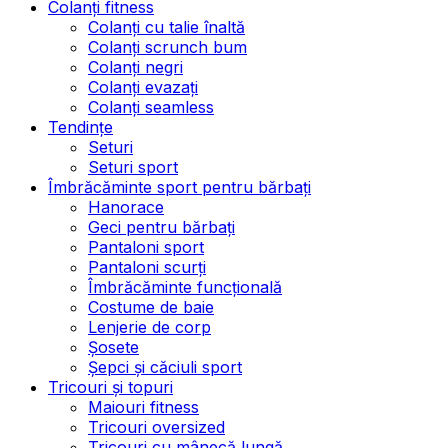
Colanți fitness
Colanți cu talie înaltă
Colanți scrunch bum
Colanți negri
Colanți evazați
Colanți seamless
Tendințe
Seturi
Seturi sport
Îmbrăcăminte sport pentru bărbați
Hanorace
Geci pentru bărbați
Pantaloni sport
Pantaloni scurți
Îmbrăcăminte funcțională
Costume de baie
Lenjerie de corp
Șosete
Șepci și căciuli sport
Tricouri și topuri
Maiouri fitness
Tricouri oversized
Tricouri cu mânecă lungă