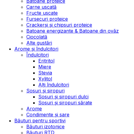
Batoane proteice
Carne uscată
Fructe uscate
Fursecuri proteice
Crackerși și chipsuri proteice
Batoane energizante & Batoane din ovăz
Ciocolată
Alte gustări
Arome și îndulcitori
Îndulcitori
Eritritol
Miere
Stevia
Xylitol
Alți îndulcitori
Sosuri și siropuri
Sosuri și siropuri dulci
Sosuri și siropuri sărate
Arome
Condimente și sare
Băuturi pentru sportivi
Băuturi izotonice
Băuturi RTD