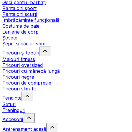
Geci pentru bărbați
Pantaloni sport
Pantaloni scurți
Îmbrăcăminte funcțională
Costume de baie
Lenjerie de corp
Șosete
Șepci și căciuli sport
Tricouri și topuri
Maiouri fitness
Tricouri oversized
Tricouri cu mânecă lungă
Tricouri negre
Tricouri de compresie
Tricouri slim-fit
Tendințe
Seturi
Treninguri
Accesorii
Antrenament acasă