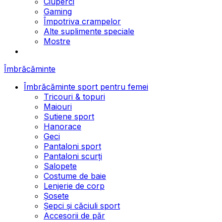
Ciuperci
Gaming
Împotriva crampelor
Alte suplimente speciale
Mostre
Îmbrăcăminte
Îmbrăcăminte sport pentru femei
Tricouri & topuri
Maiouri
Sutiene sport
Hanorace
Geci
Pantaloni sport
Pantaloni scurți
Salopete
Costume de baie
Lenjerie de corp
Șosete
Șepci și căciuli sport
Accesorii de păr