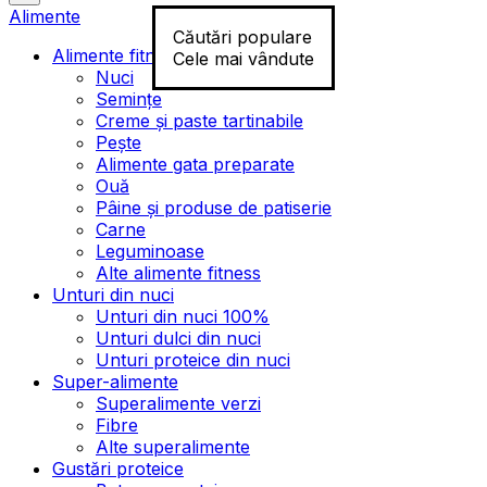
Alimente
Căutări populare
Alimente fitness
Cele mai vândute
Nuci
Semințe
Creme și paste tartinabile
Pește
Alimente gata preparate
Ouă
Pâine și produse de patiserie
Carne
Leguminoase
Alte alimente fitness
Unturi din nuci
Unturi din nuci 100%
Unturi dulci din nuci
Unturi proteice din nuci
Super-alimente
Superalimente verzi
Fibre
Alte superalimente
Gustări proteice