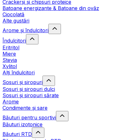
Crackerși și chipsuri proteice
Batoane energizante & Batoane din ovăz
Ciocolată
Alte gustări
Arome și îndulcitori
Îndulcitori
Eritritol
Miere
Stevia
Xylitol
Alți îndulcitori
Sosuri și siropuri
Sosuri și siropuri dulci
Sosuri și siropuri sărate
Arome
Condimente și sare
Băuturi pentru sportivi
Băuturi izotonice
Băuturi RTD