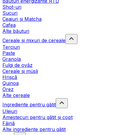
Băuturi energizante RTD
Shot-uri
Sucuri
Ceaiuri și Matcha
Cafea
Alte băuturi
Cereale și mixuri de cereale
Terciuri
Paste
Granola
Fulgi de ovăz
Cereale și müsli
Hrișcă
Quinoa
Orez
Alte cereale
Ingrediente pentru gătit
Uleiuri
Amestecuri pentru gătit și copt
Făină
Alte ingrediente pentru gătit