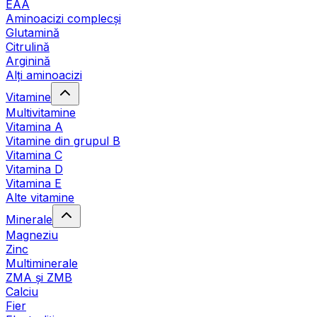
EAA
Aminoacizi complecși
Glutamină
Citrulină
Arginină
Alți aminoacizi
Vitamine
Multivitamine
Vitamina A
Vitamine din grupul B
Vitamina C
Vitamina D
Vitamina E
Alte vitamine
Minerale
Magneziu
Zinc
Multiminerale
ZMA și ZMB
Calciu
Fier