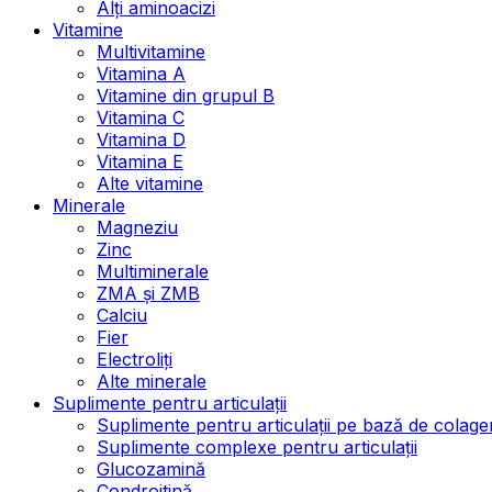
Alți aminoacizi
Vitamine
Multivitamine
Vitamina A
Vitamine din grupul B
Vitamina C
Vitamina D
Vitamina E
Alte vitamine
Minerale
Magneziu
Zinc
Multiminerale
ZMA și ZMB
Calciu
Fier
Electroliți
Alte minerale
Suplimente pentru articulații
Suplimente pentru articulații pe bază de colage
Suplimente complexe pentru articulații
Glucozamină
Condroitină