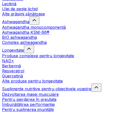
Lecitină
Ulei de pește lichid
Alte grăsimi sănătoase
Ashwagandha
Ashwagandha monocomponentă
Ashwagandha KSM-66®
BIO ashwagandha
Complex ashwagandha
Longevitate
Produse complexe pentru longevitate
NAD+
Berberină
Resveratrol
Quercetină
Alte produse pentru longevitate
Suplimente nutritive pentru obiectivele voastre
Dezvoltarea masei musculare
Pentru pierderea în greutate
Îmbunătățirea performanței
Pentru susținerea imunității