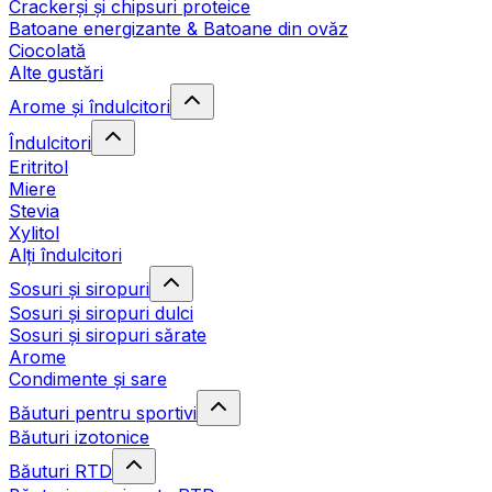
Crackerși și chipsuri proteice
Batoane energizante & Batoane din ovăz
Ciocolată
Alte gustări
Arome și îndulcitori
Îndulcitori
Eritritol
Miere
Stevia
Xylitol
Alți îndulcitori
Sosuri și siropuri
Sosuri și siropuri dulci
Sosuri și siropuri sărate
Arome
Condimente și sare
Băuturi pentru sportivi
Băuturi izotonice
Băuturi RTD