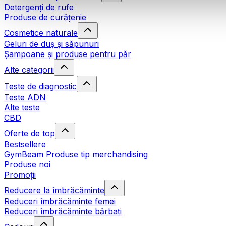
Detergenți de rufe
Produse de curățenie
Cosmetice naturale
Geluri de duș și săpunuri
Șampoane și produse pentru păr
Alte categorii
Teste de diagnostic
Teste ADN
Alte teste
CBD
Oferte de top
Bestsellere
GymBeam Produse tip merchandising
Produse noi
Promoții
Reducere la îmbrăcăminte
Reduceri îmbrăcăminte femei
Reduceri îmbrăcăminte bărbați