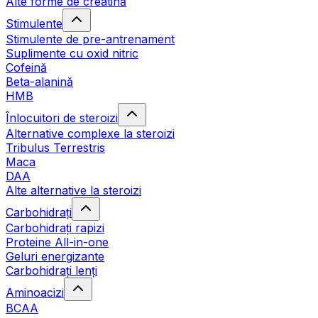
Alte forme de creatină
Stimulente
Stimulente de pre-antrenament
Suplimente cu oxid nitric
Cofeină
Beta-alanină
HMB
Înlocuitori de steroizi
Alternative complexe la steroizi
Tribulus Terrestris
Maca
DAA
Alte alternative la steroizi
Carbohidrați
Carbohidrați rapizi
Proteine All-in-one
Geluri energizante
Carbohidrați lenți
Aminoacizi
BCAA