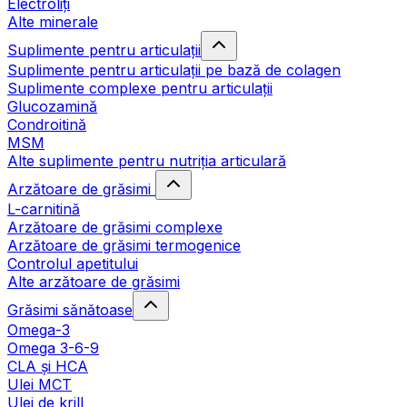
Electroliți
Alte minerale
Suplimente pentru articulații
Suplimente pentru articulații pe bază de colagen
Suplimente complexe pentru articulații
Glucozamină
Condroitină
MSM
Alte suplimente pentru nutriția articulară
Arzătoare de grăsimi
L-carnitină
Arzătoare de grăsimi complexe
Arzătoare de grăsimi termogenice
Controlul apetitului
Alte arzătoare de grăsimi
Grăsimi sănătoase
Omega-3
Omega 3-6-9
CLA şi HCA
Ulei MCT
Ulei de krill