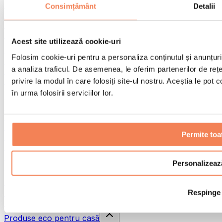
Pistoale de masaj
Consimțământ
Detalii
Instrumente de masaj
Role pentru masaj
Alte ajutoare pentru reabilitare
Acest site utilizează cookie-uri
Genți & rucsacuri
Folosim cookie-uri pentru a personaliza conținutul și anunțurile
Genți și accesorii pentru alimente
a analiza traficul. De asemenea, le oferim partenerilor de rețel
Genți pentru sala de sport
Rucsacuri
privire la modul în care folosiți site-ul nostru. Aceștia le pot
în urma folosirii serviciilor lor.
Accesorii în funcție de activitate
Alergare
Sporturi de contact
Ciclism
Permite toa
Yoga și pilates
Terapie prin frig
Înot
Personalizeaz
Drumeție
Biohacking
Respinge
Terapie cu lumină roșie
Căni și filtre de apă
Produse eco pentru casă