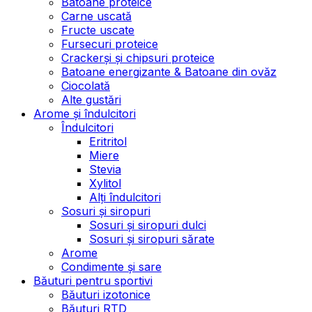
Batoane proteice
Carne uscată
Fructe uscate
Fursecuri proteice
Crackerși și chipsuri proteice
Batoane energizante & Batoane din ovăz
Ciocolată
Alte gustări
Arome și îndulcitori
Îndulcitori
Eritritol
Miere
Stevia
Xylitol
Alți îndulcitori
Sosuri și siropuri
Sosuri și siropuri dulci
Sosuri și siropuri sărate
Arome
Condimente și sare
Băuturi pentru sportivi
Băuturi izotonice
Băuturi RTD