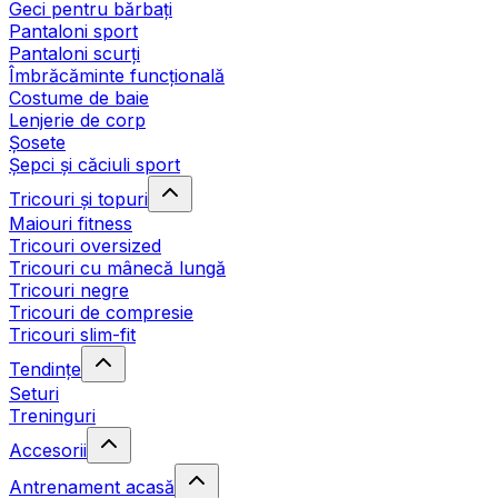
Geci pentru bărbați
Pantaloni sport
Pantaloni scurți
Îmbrăcăminte funcțională
Costume de baie
Lenjerie de corp
Șosete
Șepci și căciuli sport
Tricouri și topuri
Maiouri fitness
Tricouri oversized
Tricouri cu mânecă lungă
Tricouri negre
Tricouri de compresie
Tricouri slim-fit
Tendințe
Seturi
Treninguri
Accesorii
Antrenament acasă