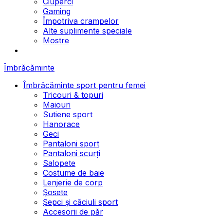
Ciuperci
Gaming
Împotriva crampelor
Alte suplimente speciale
Mostre
Îmbrăcăminte
Îmbrăcăminte sport pentru femei
Tricouri & topuri
Maiouri
Sutiene sport
Hanorace
Geci
Pantaloni sport
Pantaloni scurți
Salopete
Costume de baie
Lenjerie de corp
Șosete
Șepci și căciuli sport
Accesorii de păr