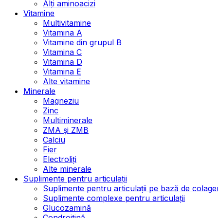
Alți aminoacizi
Vitamine
Multivitamine
Vitamina A
Vitamine din grupul B
Vitamina C
Vitamina D
Vitamina E
Alte vitamine
Minerale
Magneziu
Zinc
Multiminerale
ZMA și ZMB
Calciu
Fier
Electroliți
Alte minerale
Suplimente pentru articulații
Suplimente pentru articulații pe bază de colage
Suplimente complexe pentru articulații
Glucozamină
Condroitină