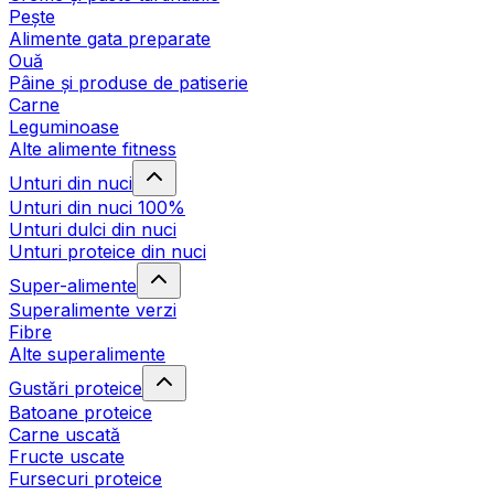
Pește
Alimente gata preparate
Ouă
Pâine și produse de patiserie
Carne
Leguminoase
Alte alimente fitness
Unturi din nuci
Unturi din nuci 100%
Unturi dulci din nuci
Unturi proteice din nuci
Super-alimente
Superalimente verzi
Fibre
Alte superalimente
Gustări proteice
Batoane proteice
Carne uscată
Fructe uscate
Fursecuri proteice