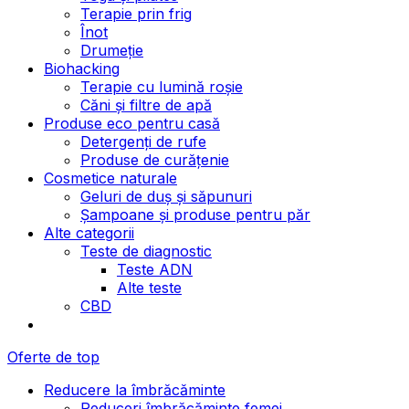
Terapie prin frig
Înot
Drumeție
Biohacking
Terapie cu lumină roșie
Căni și filtre de apă
Produse eco pentru casă
Detergenți de rufe
Produse de curățenie
Cosmetice naturale
Geluri de duș și săpunuri
Șampoane și produse pentru păr
Alte categorii
Teste de diagnostic
Teste ADN
Alte teste
CBD
Oferte de top
Reducere la îmbrăcăminte
Reduceri îmbrăcăminte femei