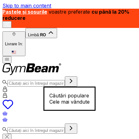
Skip to main content
Pastele și sosurile
voastre preferate
cu până la 20%
reducere
Limbă:
RO
Livrare în:
Căutări populare
Cele mai vândute