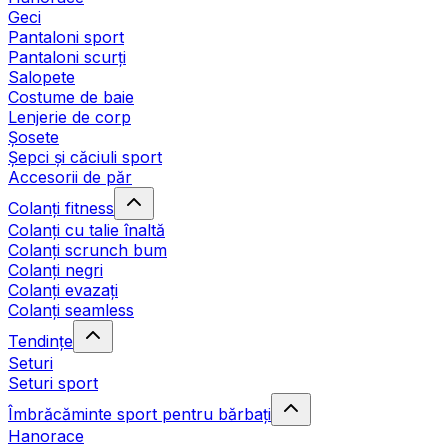
Geci
Pantaloni sport
Pantaloni scurți
Salopete
Costume de baie
Lenjerie de corp
Șosete
Șepci și căciuli sport
Accesorii de păr
Colanți fitness
Colanți cu talie înaltă
Colanți scrunch bum
Colanți negri
Colanți evazați
Colanți seamless
Tendințe
Seturi
Seturi sport
Îmbrăcăminte sport pentru bărbați
Hanorace