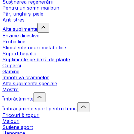
Susținerea regenerării
Pentru un somn mai bun
Păr, unghii și piele
Anti-stres
Alte suplimente
Enzime digestive
Probiotice
Stimulente neurometabolice
Suport hepatic
Suplimente pe bază de plante
Ciuperci
Gaming
Împotriva crampelor
Alte suplimente speciale
Mostre
Îmbrăcăminte
Îmbrăcăminte sport pentru femei
Tricouri & topuri
Maiouri
Sutiene sport
Hanorace