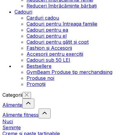
Reduceri îmbrăcăminte bărbați
Cadouri
Carduri cadou
Cadouri pentru întreaga familie
Cadouri pentru ea
Cadouri pentru el
Cadouri pentru gătit și copt
Fashion și Accesorii
Accesorii pentru exerciții
Cadouri sub 50 LEI
Bestsellere
GymBeam Produse tip merchandising
Produse noi
Promoții
Categorii
Alimente
Alimente fitness
Nuci
Semințe
Creme și paste tartinabile