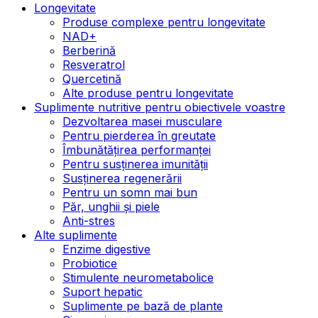
Longevitate
Produse complexe pentru longevitate
NAD+
Berberină
Resveratrol
Quercetină
Alte produse pentru longevitate
Suplimente nutritive pentru obiectivele voastre
Dezvoltarea masei musculare
Pentru pierderea în greutate
Îmbunătățirea performanței
Pentru susținerea imunității
Susținerea regenerării
Pentru un somn mai bun
Păr, unghii și piele
Anti-stres
Alte suplimente
Enzime digestive
Probiotice
Stimulente neurometabolice
Suport hepatic
Suplimente pe bază de plante