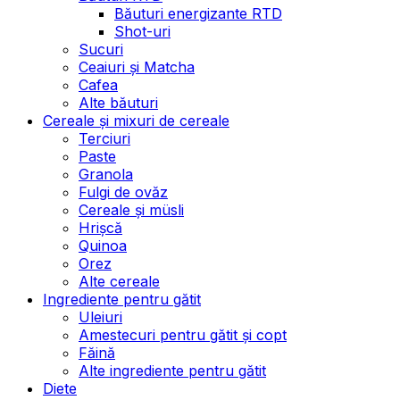
Băuturi energizante RTD
Shot-uri
Sucuri
Ceaiuri și Matcha
Cafea
Alte băuturi
Cereale și mixuri de cereale
Terciuri
Paste
Granola
Fulgi de ovăz
Cereale și müsli
Hrișcă
Quinoa
Orez
Alte cereale
Ingrediente pentru gătit
Uleiuri
Amestecuri pentru gătit și copt
Făină
Alte ingrediente pentru gătit
Diete