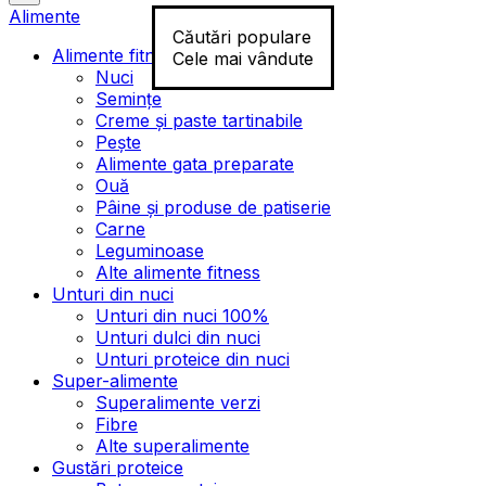
Alimente
Căutări populare
Alimente fitness
Cele mai vândute
Nuci
Semințe
Creme și paste tartinabile
Pește
Alimente gata preparate
Ouă
Pâine și produse de patiserie
Carne
Leguminoase
Alte alimente fitness
Unturi din nuci
Unturi din nuci 100%
Unturi dulci din nuci
Unturi proteice din nuci
Super-alimente
Superalimente verzi
Fibre
Alte superalimente
Gustări proteice