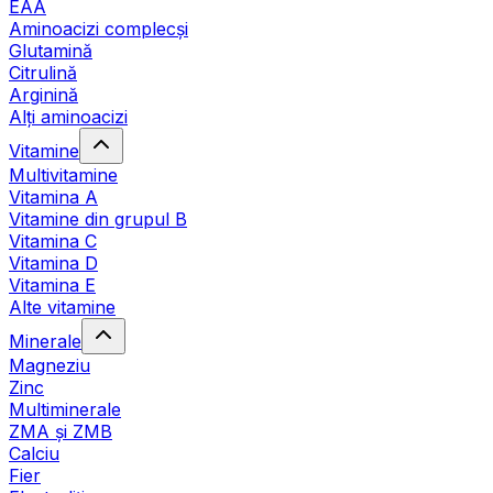
EAA
Aminoacizi complecși
Glutamină
Citrulină
Arginină
Alți aminoacizi
Vitamine
Multivitamine
Vitamina A
Vitamine din grupul B
Vitamina C
Vitamina D
Vitamina E
Alte vitamine
Minerale
Magneziu
Zinc
Multiminerale
ZMA și ZMB
Calciu
Fier