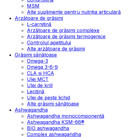
MSM
Alte suplimente pentru nutriția articulară
Arzătoare de grăsimi
L-carnitină
Arzătoare de grăsimi complexe
Arzătoare de grăsimi termogenice
Controlul apetitului
Alte arzătoare de grăsimi
Grăsimi sănătoase
Omega-3
Omega 3-6-9
CLA şi HCA
Ulei MCT
Ulei de krill
Lecitină
Ulei de pește lichid
Alte grăsimi sănătoase
Ashwagandha
Ashwagandha monocomponentă
Ashwagandha KSM-66®
BIO ashwagandha
Complex ashwagandha