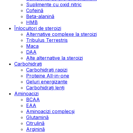
Suplimente cu oxid nitric
Cofeină
Beta-alanină
HMB
Înlocuitori de steroizi
Alternative complexe la steroizi
Tribulus Terrestris
Maca
DAA
Alte alternative la steroizi
Carbohidrați
Carbohidrați rapizi
Proteine All-in-one
Geluri energizante
Carbohidrați lenți
Aminoacizi
BCAA
EAA
Aminoacizi complecși
Glutamină
Citrulină
Arginină