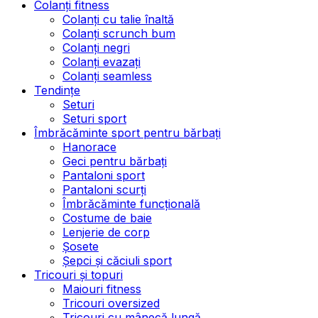
Colanți fitness
Colanți cu talie înaltă
Colanți scrunch bum
Colanți negri
Colanți evazați
Colanți seamless
Tendințe
Seturi
Seturi sport
Îmbrăcăminte sport pentru bărbați
Hanorace
Geci pentru bărbați
Pantaloni sport
Pantaloni scurți
Îmbrăcăminte funcțională
Costume de baie
Lenjerie de corp
Șosete
Șepci și căciuli sport
Tricouri și topuri
Maiouri fitness
Tricouri oversized
Tricouri cu mânecă lungă