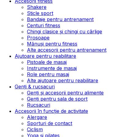
Accesorii fitness
Shakere
Sticle sport
Bandaje pentru antrenament
Centuri fitness
Chingi clasice și chingi cu cârlige
Prosoape
Mănuși pentru fitness
Alte accesorii pentru antrenament
Ajutoare pentru reabilitare
Pistoale de masaj
Instrumente de masaj
Role pentru masaj
Alte ajutoare pentru reabilitare
Genți & rucsacuri
Genți și accesorii pentru alimente
Genți pentru sala de sport
Rucsacuri
Accesorii în funcție de activitate
Alergare
Sporturi de contact
Ciclism
Yoga și pilates