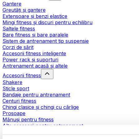
Gantere
Greutăți și gantere
Extensoare și benzi elastice
Mingi fitness și discuri pentru echilibru
Saltele fitness
Bare fitness și bare paralele
Sistem de antrenament tip suspensie
Corzi de sărit
Accesorii fitness inteligente
Power rack și suporturi
Antrenament acasă și altele
Accesorii fitness
Shakere
Sticle sport
Bandaje pentru antrenament
Centuri fitness
Chingi clasice și chingi cu cârlige
Prosoape
Mănuși pentru fitness
Alte accesorii pentru antrenament
Ajutoare pentru reabilitare