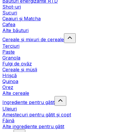
Băuturi energizante RTD
Shot-uri
Sucuri
Ceaiuri și Matcha
Cafea
Alte băuturi
Cereale și mixuri de cereale
Terciuri
Paste
Granola
Fulgi de ovăz
Cereale și müsli
Hrișcă
Quinoa
Orez
Alte cereale
Ingrediente pentru gătit
Uleiuri
Amestecuri pentru gătit și copt
Făină
Alte ingrediente pentru gătit