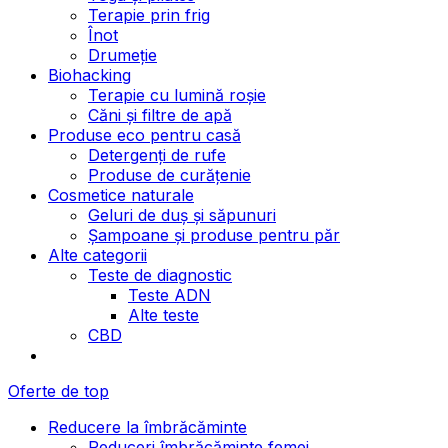
Terapie prin frig
Înot
Drumeție
Biohacking
Terapie cu lumină roșie
Căni și filtre de apă
Produse eco pentru casă
Detergenți de rufe
Produse de curățenie
Cosmetice naturale
Geluri de duș și săpunuri
Șampoane și produse pentru păr
Alte categorii
Teste de diagnostic
Teste ADN
Alte teste
CBD
Oferte de top
Reducere la îmbrăcăminte
Reduceri îmbrăcăminte femei