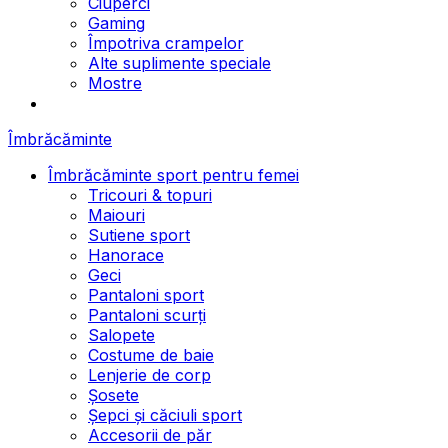
Ciuperci
Gaming
Împotriva crampelor
Alte suplimente speciale
Mostre
Îmbrăcăminte
Îmbrăcăminte sport pentru femei
Tricouri & topuri
Maiouri
Sutiene sport
Hanorace
Geci
Pantaloni sport
Pantaloni scurți
Salopete
Costume de baie
Lenjerie de corp
Șosete
Șepci și căciuli sport
Accesorii de păr