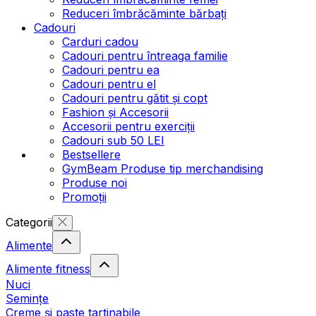
Reduceri îmbrăcăminte bărbați
Cadouri
Carduri cadou
Cadouri pentru întreaga familie
Cadouri pentru ea
Cadouri pentru el
Cadouri pentru gătit și copt
Fashion și Accesorii
Accesorii pentru exerciții
Cadouri sub 50 LEI
Bestsellere
GymBeam Produse tip merchandising
Produse noi
Promoții
Categorii
Alimente
Alimente fitness
Nuci
Semințe
Creme și paste tartinabile