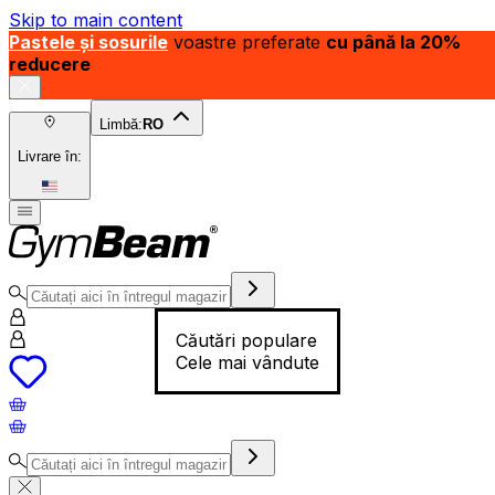
Skip to main content
Pastele și sosurile
voastre preferate
cu până la 20%
reducere
Limbă:
RO
Livrare în:
Căutări populare
Cele mai vândute