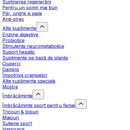
Susținerea regenerării
Pentru un somn mai bun
Păr, unghii și piele
Anti-stres
Alte suplimente
Enzime digestive
Probiotice
Stimulente neurometabolice
Suport hepatic
Suplimente pe bază de plante
Ciuperci
Gaming
Împotriva crampelor
Alte suplimente speciale
Mostre
Îmbrăcăminte
Îmbrăcăminte sport pentru femei
Tricouri & topuri
Maiouri
Sutiene sport
Hanorace