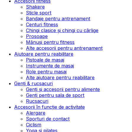
Accesorii fitness
Shakere
Sticle sport
Bandaje pentru antrenament
Centuri fitness
Chingi clasice și chingi cu cârlige
Prosoape
Mănuși pentru fitness
Alte accesorii pentru antrenament
Ajutoare pentru reabilitare
Pistoale de masaj
Instrumente de masaj
Role pentru masaj
Alte ajutoare pentru reabilitare
Genți & rucsacuri
Genți și accesorii pentru alimente
Genți pentru sala de sport
Rucsacuri
Accesorii în funcție de activitate
Alergare
Sporturi de contact
Ciclism
Yoga și pilates