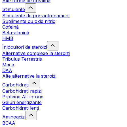
Alte forme de creatină
Stimulente
Stimulente de pre-antrenament
Suplimente cu oxid nitric
Cofeină
Beta-alanină
HMB
Înlocuitori de steroizi
Alternative complexe la steroizi
Tribulus Terrestris
Maca
DAA
Alte alternative la steroizi
Carbohidrați
Carbohidrați rapizi
Proteine All-in-one
Geluri energizante
Carbohidrați lenți
Aminoacizi
BCAA