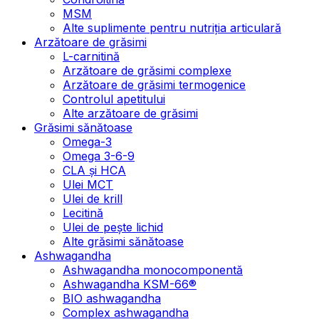
MSM
Alte suplimente pentru nutriția articulară
Arzătoare de grăsimi
L-carnitină
Arzătoare de grăsimi complexe
Arzătoare de grăsimi termogenice
Controlul apetitului
Alte arzătoare de grăsimi
Grăsimi sănătoase
Omega-3
Omega 3-6-9
CLA şi HCA
Ulei MCT
Ulei de krill
Lecitină
Ulei de pește lichid
Alte grăsimi sănătoase
Ashwagandha
Ashwagandha monocomponentă
Ashwagandha KSM-66®
BIO ashwagandha
Complex ashwagandha