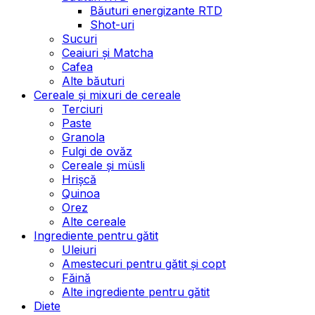
Băuturi energizante RTD
Shot-uri
Sucuri
Ceaiuri și Matcha
Cafea
Alte băuturi
Cereale și mixuri de cereale
Terciuri
Paste
Granola
Fulgi de ovăz
Cereale și müsli
Hrișcă
Quinoa
Orez
Alte cereale
Ingrediente pentru gătit
Uleiuri
Amestecuri pentru gătit și copt
Făină
Alte ingrediente pentru gătit
Diete