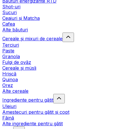
Băuturi energizante RTD
Shot-uri
Sucuri
Ceaiuri și Matcha
Cafea
Alte băuturi
Cereale și mixuri de cereale
Terciuri
Paste
Granola
Fulgi de ovăz
Cereale și müsli
Hrișcă
Quinoa
Orez
Alte cereale
Ingrediente pentru gătit
Uleiuri
Amestecuri pentru gătit și copt
Făină
Alte ingrediente pentru gătit