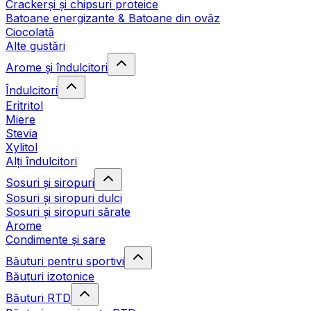
Crackerși și chipsuri proteice
Batoane energizante & Batoane din ovăz
Ciocolată
Alte gustări
Arome și îndulcitori
Îndulcitori
Eritritol
Miere
Stevia
Xylitol
Alți îndulcitori
Sosuri și siropuri
Sosuri și siropuri dulci
Sosuri și siropuri sărate
Arome
Condimente și sare
Băuturi pentru sportivi
Băuturi izotonice
Băuturi RTD