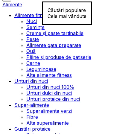
Alimente
Căutări populare
Alimente fitness
Cele mai vândute
Nuci
Semințe
Creme și paste tartinabile
Pește
Alimente gata preparate
Ouă
Pâine și produse de patiserie
Carne
Leguminoase
Alte alimente fitness
Unturi din nuci
Unturi din nuci 100%
Unturi dulci din nuci
Unturi proteice din nuci
Super-alimente
Superalimente verzi
Fibre
Alte superalimente
Gustări proteice