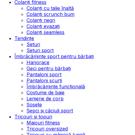
Colanți fitness
Colanți cu talie înaltă
Colanți scrunch bum
Colanți negri
Colanți evazați
Colanți seamless
Tendințe
Seturi
Seturi sport
Îmbrăcăminte sport pentru bărbați
Hanorace
Geci pentru bărbați
Pantaloni sport
Pantaloni scurți
Îmbrăcăminte funcțională
Costume de baie
Lenjerie de corp
Șosete
Șepci și căciuli sport
Tricouri și topuri
Maiouri fitness
Tricouri oversized
Tricouri cu mânecă lungă