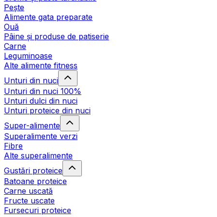
Pește
Alimente gata preparate
Ouă
Pâine și produse de patiserie
Carne
Leguminoase
Alte alimente fitness
Unturi din nuci
Unturi din nuci 100%
Unturi dulci din nuci
Unturi proteice din nuci
Super-alimente
Superalimente verzi
Fibre
Alte superalimente
Gustări proteice
Batoane proteice
Carne uscată
Fructe uscate
Fursecuri proteice