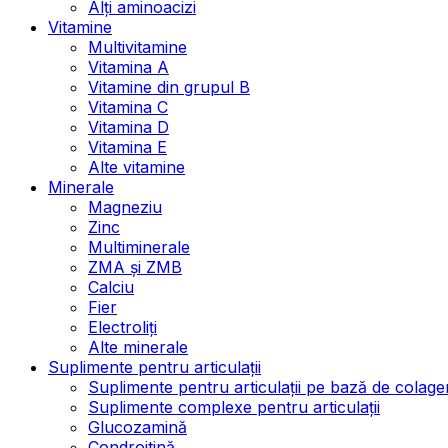
Alți aminoacizi
Vitamine
Multivitamine
Vitamina A
Vitamine din grupul B
Vitamina C
Vitamina D
Vitamina E
Alte vitamine
Minerale
Magneziu
Zinc
Multiminerale
ZMA și ZMB
Calciu
Fier
Electroliți
Alte minerale
Suplimente pentru articulații
Suplimente pentru articulații pe bază de colage
Suplimente complexe pentru articulații
Glucozamină
Condroitină