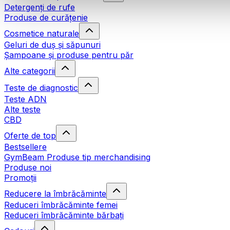
Detergenți de rufe
Produse de curățenie
Cosmetice naturale
Geluri de duș și săpunuri
Șampoane și produse pentru păr
Alte categorii
Teste de diagnostic
Teste ADN
Alte teste
CBD
Oferte de top
Bestsellere
GymBeam Produse tip merchandising
Produse noi
Promoții
Reducere la îmbrăcăminte
Reduceri îmbrăcăminte femei
Reduceri îmbrăcăminte bărbați