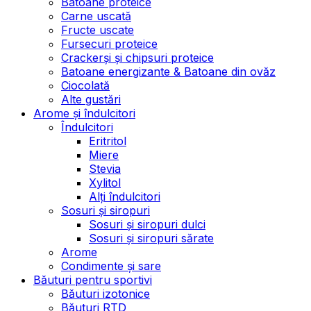
Batoane proteice
Carne uscată
Fructe uscate
Fursecuri proteice
Crackerși și chipsuri proteice
Batoane energizante & Batoane din ovăz
Ciocolată
Alte gustări
Arome și îndulcitori
Îndulcitori
Eritritol
Miere
Stevia
Xylitol
Alți îndulcitori
Sosuri și siropuri
Sosuri și siropuri dulci
Sosuri și siropuri sărate
Arome
Condimente și sare
Băuturi pentru sportivi
Băuturi izotonice
Băuturi RTD