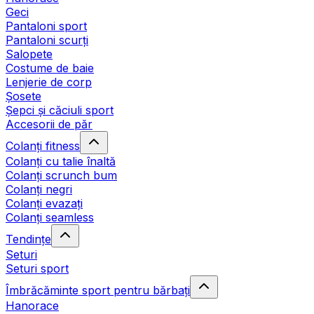
Geci
Pantaloni sport
Pantaloni scurți
Salopete
Costume de baie
Lenjerie de corp
Șosete
Șepci și căciuli sport
Accesorii de păr
Colanți fitness
Colanți cu talie înaltă
Colanți scrunch bum
Colanți negri
Colanți evazați
Colanți seamless
Tendințe
Seturi
Seturi sport
Îmbrăcăminte sport pentru bărbați
Hanorace