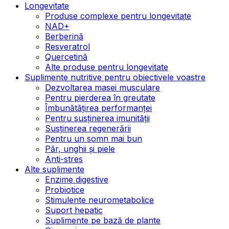
Longevitate
Produse complexe pentru longevitate
NAD+
Berberină
Resveratrol
Quercetină
Alte produse pentru longevitate
Suplimente nutritive pentru obiectivele voastre
Dezvoltarea masei musculare
Pentru pierderea în greutate
Îmbunătățirea performanței
Pentru susținerea imunității
Susținerea regenerării
Pentru un somn mai bun
Păr, unghii și piele
Anti-stres
Alte suplimente
Enzime digestive
Probiotice
Stimulente neurometabolice
Suport hepatic
Suplimente pe bază de plante