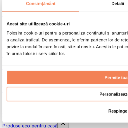
Pistoale de masaj
Consimțământ
Detalii
Instrumente de masaj
Role pentru masaj
Alte ajutoare pentru reabilitare
Acest site utilizează cookie-uri
Genți & rucsacuri
Folosim cookie-uri pentru a personaliza conținutul și anunțurile
Genți și accesorii pentru alimente
a analiza traficul. De asemenea, le oferim partenerilor de rețel
Genți pentru sala de sport
Rucsacuri
privire la modul în care folosiți site-ul nostru. Aceștia le pot
în urma folosirii serviciilor lor.
Accesorii în funcție de activitate
Alergare
Sporturi de contact
Ciclism
Permite toa
Yoga și pilates
Terapie prin frig
Înot
Personalizeaz
Drumeție
Biohacking
Respinge
Terapie cu lumină roșie
Căni și filtre de apă
Produse eco pentru casă