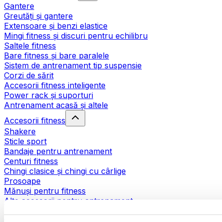
Gantere
Greutăți și gantere
Extensoare și benzi elastice
Mingi fitness și discuri pentru echilibru
Saltele fitness
Bare fitness și bare paralele
Sistem de antrenament tip suspensie
Corzi de sărit
Accesorii fitness inteligente
Power rack și suporturi
Antrenament acasă și altele
Accesorii fitness
Shakere
Sticle sport
Bandaje pentru antrenament
Centuri fitness
Chingi clasice și chingi cu cârlige
Prosoape
Mănuși pentru fitness
Alte accesorii pentru antrenament
Ajutoare pentru reabilitare