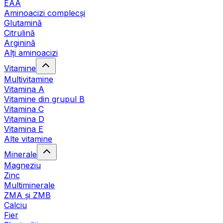
EAA
Aminoacizi complecși
Glutamină
Citrulină
Arginină
Alți aminoacizi
Vitamine
Multivitamine
Vitamina A
Vitamine din grupul B
Vitamina C
Vitamina D
Vitamina E
Alte vitamine
Minerale
Magneziu
Zinc
Multiminerale
ZMA și ZMB
Calciu
Fier