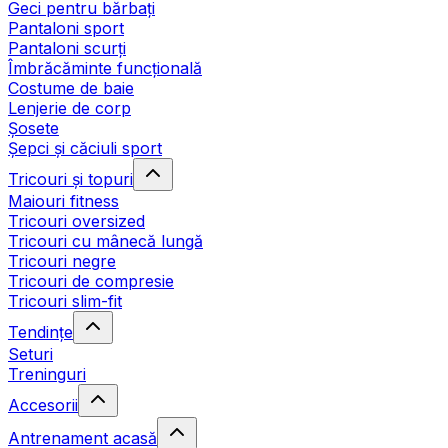
Geci pentru bărbați
Pantaloni sport
Pantaloni scurți
Îmbrăcăminte funcțională
Costume de baie
Lenjerie de corp
Șosete
Șepci și căciuli sport
Tricouri și topuri
Maiouri fitness
Tricouri oversized
Tricouri cu mânecă lungă
Tricouri negre
Tricouri de compresie
Tricouri slim-fit
Tendințe
Seturi
Treninguri
Accesorii
Antrenament acasă