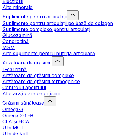
Electroliți
Alte minerale
Suplimente pentru articulații
Suplimente pentru articulații pe bază de colagen
Suplimente complexe pentru articulații
Glucozamină
Condroitină
MSM
Alte suplimente pentru nutriția articulară
Arzătoare de grăsimi
L-carnitină
Arzătoare de grăsimi complexe
Arzătoare de grăsimi termogenice
Controlul apetitului
Alte arzătoare de grăsimi
Grăsimi sănătoase
Omega-3
Omega 3-6-9
CLA şi HCA
Ulei MCT
Ulei de krill