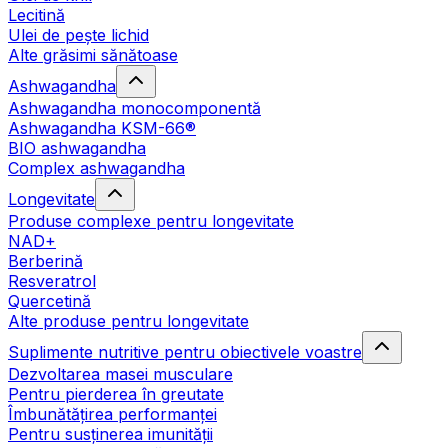
Lecitină
Ulei de pește lichid
Alte grăsimi sănătoase
Ashwagandha
Ashwagandha monocomponentă
Ashwagandha KSM-66®
BIO ashwagandha
Complex ashwagandha
Longevitate
Produse complexe pentru longevitate
NAD+
Berberină
Resveratrol
Quercetină
Alte produse pentru longevitate
Suplimente nutritive pentru obiectivele voastre
Dezvoltarea masei musculare
Pentru pierderea în greutate
Îmbunătățirea performanței
Pentru susținerea imunității