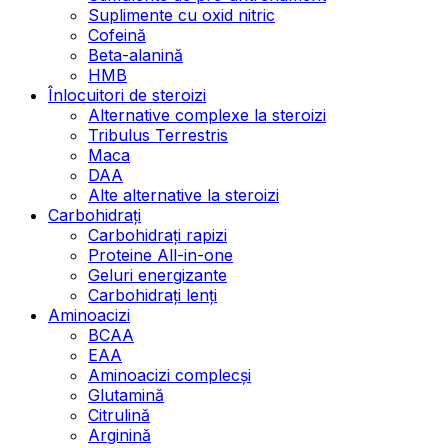
Suplimente cu oxid nitric
Cofeină
Beta-alanină
HMB
Înlocuitori de steroizi
Alternative complexe la steroizi
Tribulus Terrestris
Maca
DAA
Alte alternative la steroizi
Carbohidrați
Carbohidrați rapizi
Proteine All-in-one
Geluri energizante
Carbohidrați lenți
Aminoacizi
BCAA
EAA
Aminoacizi complecși
Glutamină
Citrulină
Arginină