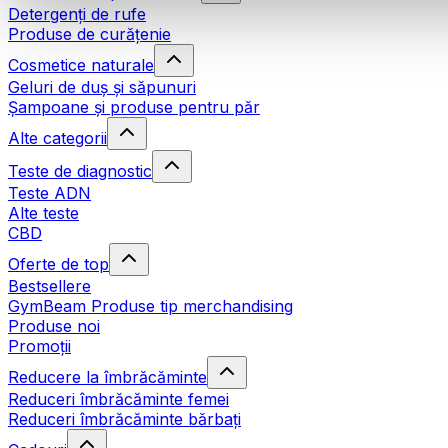
Detergenți de rufe
Produse de curățenie
Cosmetice naturale
Geluri de duș și săpunuri
Șampoane și produse pentru păr
Alte categorii
Teste de diagnostic
Teste ADN
Alte teste
CBD
Oferte de top
Bestsellere
GymBeam Produse tip merchandising
Produse noi
Promoții
Reducere la îmbrăcăminte
Reduceri îmbrăcăminte femei
Reduceri îmbrăcăminte bărbați