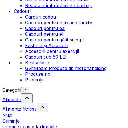
Reduceri îmbrăcăminte bărbați
Cadouri
Carduri cadou
Cadouri pentru întreaga familie
Cadouri pentru ea
Cadouri pentru el
Cadouri pentru gătit și copt
Fashion și Accesorii
Accesorii pentru exerciții
Cadouri sub 50 LEI
Bestsellere
GymBeam Produse tip merchandising
Produse noi
Promoții
Categorii
Alimente
Alimente fitness
Nuci
Semințe
Creme și paste tartinabile