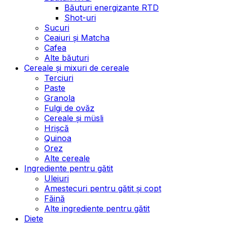
Băuturi energizante RTD
Shot-uri
Sucuri
Ceaiuri și Matcha
Cafea
Alte băuturi
Cereale și mixuri de cereale
Terciuri
Paste
Granola
Fulgi de ovăz
Cereale și müsli
Hrișcă
Quinoa
Orez
Alte cereale
Ingrediente pentru gătit
Uleiuri
Amestecuri pentru gătit și copt
Făină
Alte ingrediente pentru gătit
Diete