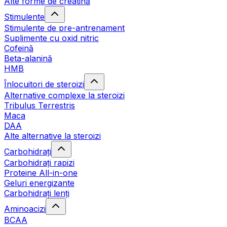
Alte forme de creatină
Stimulente
Stimulente de pre-antrenament
Suplimente cu oxid nitric
Cofeină
Beta-alanină
HMB
Înlocuitori de steroizi
Alternative complexe la steroizi
Tribulus Terrestris
Maca
DAA
Alte alternative la steroizi
Carbohidrați
Carbohidrați rapizi
Proteine All-in-one
Geluri energizante
Carbohidrați lenți
Aminoacizi
BCAA