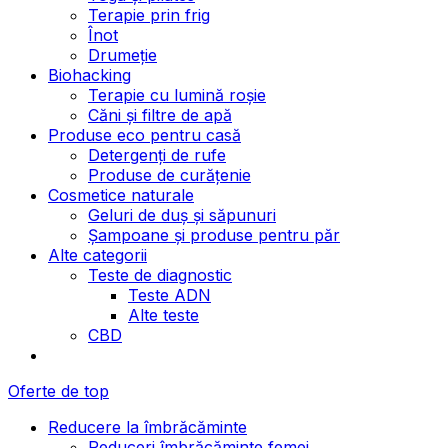
Terapie prin frig
Înot
Drumeție
Biohacking
Terapie cu lumină roșie
Căni și filtre de apă
Produse eco pentru casă
Detergenți de rufe
Produse de curățenie
Cosmetice naturale
Geluri de duș și săpunuri
Șampoane și produse pentru păr
Alte categorii
Teste de diagnostic
Teste ADN
Alte teste
CBD
Oferte de top
Reducere la îmbrăcăminte
Reduceri îmbrăcăminte femei