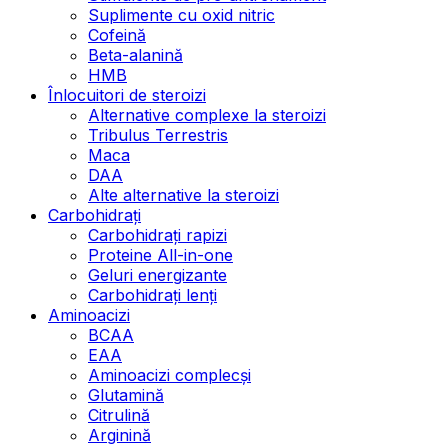
Suplimente cu oxid nitric
Cofeină
Beta-alanină
HMB
Înlocuitori de steroizi
Alternative complexe la steroizi
Tribulus Terrestris
Maca
DAA
Alte alternative la steroizi
Carbohidrați
Carbohidrați rapizi
Proteine All-in-one
Geluri energizante
Carbohidrați lenți
Aminoacizi
BCAA
EAA
Aminoacizi complecși
Glutamină
Citrulină
Arginină