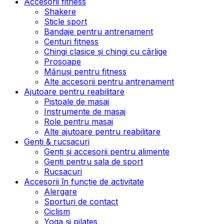
Accesorii fitness
Shakere
Sticle sport
Bandaje pentru antrenament
Centuri fitness
Chingi clasice și chingi cu cârlige
Prosoape
Mănuși pentru fitness
Alte accesorii pentru antrenament
Ajutoare pentru reabilitare
Pistoale de masaj
Instrumente de masaj
Role pentru masaj
Alte ajutoare pentru reabilitare
Genți & rucsacuri
Genți și accesorii pentru alimente
Genți pentru sala de sport
Rucsacuri
Accesorii în funcție de activitate
Alergare
Sporturi de contact
Ciclism
Yoga și pilates