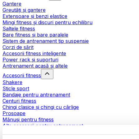
Gantere
Greutăți și gantere
Extensoare și benzi elastice
Mingi fitness și discuri pentru echilibru
Saltele fitness
Bare fitness și bare paralele
Sistem de antrenament tip suspensie
Corzi de sărit
Accesorii fitness inteligente
Power rack și suporturi
Antrenament acasă și altele
Accesorii fitness
Shakere
Sticle sport
Bandaje pentru antrenament
Centuri fitness
Chingi clasice și chingi cu cârlige
Prosoape
Mănuși pentru fitness
Alte accesorii pentru antrenament
Ajutoare pentru reabilitare