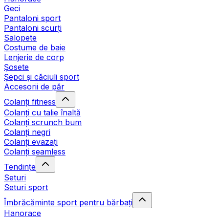
Geci
Pantaloni sport
Pantaloni scurți
Salopete
Costume de baie
Lenjerie de corp
Șosete
Șepci și căciuli sport
Accesorii de păr
Colanți fitness
Colanți cu talie înaltă
Colanți scrunch bum
Colanți negri
Colanți evazați
Colanți seamless
Tendințe
Seturi
Seturi sport
Îmbrăcăminte sport pentru bărbați
Hanorace