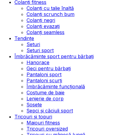
Colanți fitness
Colanți cu talie înaltă
Colanți scrunch bum
Colanți negri
Colanți evazați
Colanți seamless
Tendințe
Seturi
Seturi sport
Îmbrăcăminte sport pentru bărbați
Hanorace
Geci pentru bărbați
Pantaloni sport
Pantaloni scurți
Îmbrăcăminte funcțională
Costume de baie
Lenjerie de corp
Șosete
Șepci și căciuli sport
Tricouri și topuri
Maiouri fitness
Tricouri oversized
Tricouri cu mânecă lungă