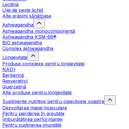
Lecitină
Ulei de pește lichid
Alte grăsimi sănătoase
Ashwagandha
Ashwagandha monocomponentă
Ashwagandha KSM-66®
BIO ashwagandha
Complex ashwagandha
Longevitate
Produse complexe pentru longevitate
NAD+
Berberină
Resveratrol
Quercetină
Alte produse pentru longevitate
Suplimente nutritive pentru obiectivele voastre
Dezvoltarea masei musculare
Pentru pierderea în greutate
Îmbunătățirea performanței
Pentru susținerea imunității