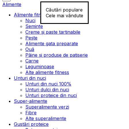
Alimente
Căutări populare
Alimente fitness
Cele mai vândute
Nuci
Semințe
Creme și paste tartinabile
Pește
Alimente gata preparate
Ouă
Pâine și produse de patiserie
Carne
Leguminoase
Alte alimente fitness
Unturi din nuci
Unturi din nuci 100%
Unturi dulci din nuci
Unturi proteice din nuci
Super-alimente
Superalimente verzi
Fibre
Alte superalimente
Gustări proteice