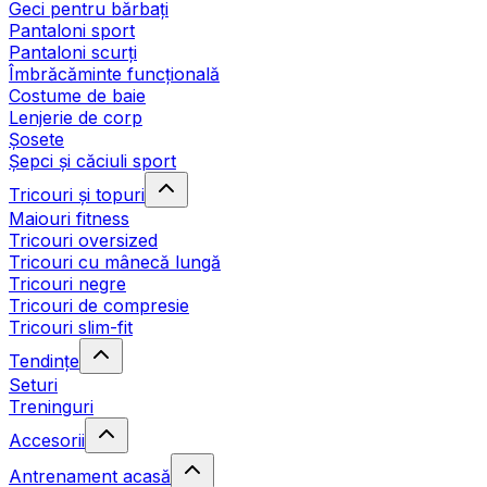
Geci pentru bărbați
Pantaloni sport
Pantaloni scurți
Îmbrăcăminte funcțională
Costume de baie
Lenjerie de corp
Șosete
Șepci și căciuli sport
Tricouri și topuri
Maiouri fitness
Tricouri oversized
Tricouri cu mânecă lungă
Tricouri negre
Tricouri de compresie
Tricouri slim-fit
Tendințe
Seturi
Treninguri
Accesorii
Antrenament acasă