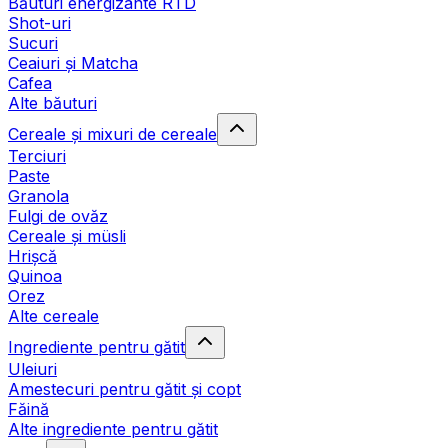
Băuturi energizante RTD
Shot-uri
Sucuri
Ceaiuri și Matcha
Cafea
Alte băuturi
Cereale și mixuri de cereale
Terciuri
Paste
Granola
Fulgi de ovăz
Cereale și müsli
Hrișcă
Quinoa
Orez
Alte cereale
Ingrediente pentru gătit
Uleiuri
Amestecuri pentru gătit și copt
Făină
Alte ingrediente pentru gătit