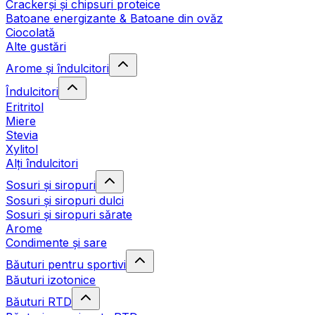
Crackerși și chipsuri proteice
Batoane energizante & Batoane din ovăz
Ciocolată
Alte gustări
Arome și îndulcitori
Îndulcitori
Eritritol
Miere
Stevia
Xylitol
Alți îndulcitori
Sosuri și siropuri
Sosuri și siropuri dulci
Sosuri și siropuri sărate
Arome
Condimente și sare
Băuturi pentru sportivi
Băuturi izotonice
Băuturi RTD