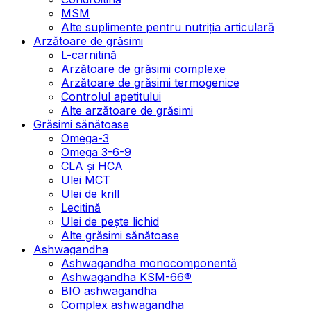
MSM
Alte suplimente pentru nutriția articulară
Arzătoare de grăsimi
L-carnitină
Arzătoare de grăsimi complexe
Arzătoare de grăsimi termogenice
Controlul apetitului
Alte arzătoare de grăsimi
Grăsimi sănătoase
Omega-3
Omega 3-6-9
CLA şi HCA
Ulei MCT
Ulei de krill
Lecitină
Ulei de pește lichid
Alte grăsimi sănătoase
Ashwagandha
Ashwagandha monocomponentă
Ashwagandha KSM-66®
BIO ashwagandha
Complex ashwagandha