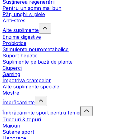
Susținerea regenerării
Pentru un somn mai bun
Păr, unghii și piele
Anti-stres
Alte suplimente
Enzime digestive
Probiotice
Stimulente neurometabolice
Suport hepatic
Suplimente pe bază de plante
Ciuperci
Gaming
Împotriva crampelor
Alte suplimente speciale
Mostre
Îmbrăcăminte
Îmbrăcăminte sport pentru femei
Tricouri & topuri
Maiouri
Sutiene sport
Hanorace