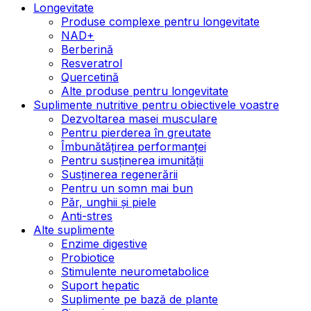
Longevitate
Produse complexe pentru longevitate
NAD+
Berberină
Resveratrol
Quercetină
Alte produse pentru longevitate
Suplimente nutritive pentru obiectivele voastre
Dezvoltarea masei musculare
Pentru pierderea în greutate
Îmbunătățirea performanței
Pentru susținerea imunității
Susținerea regenerării
Pentru un somn mai bun
Păr, unghii și piele
Anti-stres
Alte suplimente
Enzime digestive
Probiotice
Stimulente neurometabolice
Suport hepatic
Suplimente pe bază de plante