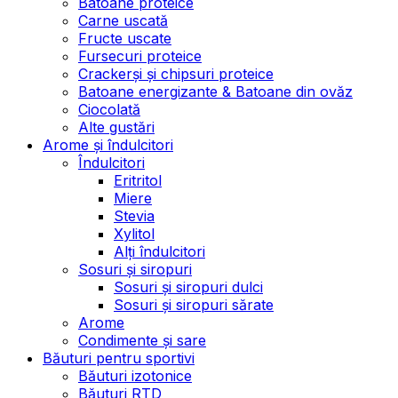
Batoane proteice
Carne uscată
Fructe uscate
Fursecuri proteice
Crackerși și chipsuri proteice
Batoane energizante & Batoane din ovăz
Ciocolată
Alte gustări
Arome și îndulcitori
Îndulcitori
Eritritol
Miere
Stevia
Xylitol
Alți îndulcitori
Sosuri și siropuri
Sosuri și siropuri dulci
Sosuri și siropuri sărate
Arome
Condimente și sare
Băuturi pentru sportivi
Băuturi izotonice
Băuturi RTD