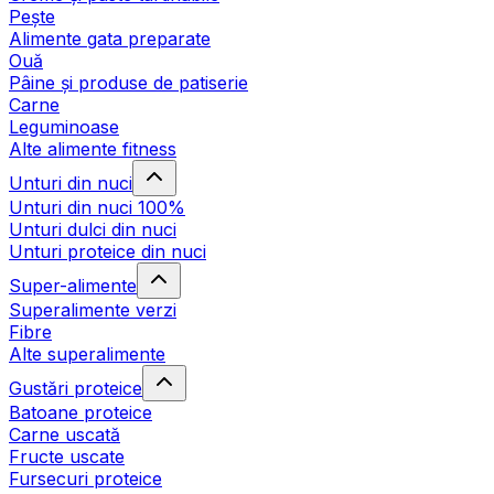
Pește
Alimente gata preparate
Ouă
Pâine și produse de patiserie
Carne
Leguminoase
Alte alimente fitness
Unturi din nuci
Unturi din nuci 100%
Unturi dulci din nuci
Unturi proteice din nuci
Super-alimente
Superalimente verzi
Fibre
Alte superalimente
Gustări proteice
Batoane proteice
Carne uscată
Fructe uscate
Fursecuri proteice