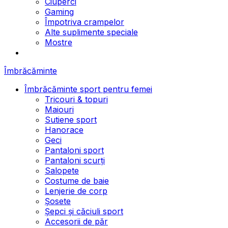
Ciuperci
Gaming
Împotriva crampelor
Alte suplimente speciale
Mostre
Îmbrăcăminte
Îmbrăcăminte sport pentru femei
Tricouri & topuri
Maiouri
Sutiene sport
Hanorace
Geci
Pantaloni sport
Pantaloni scurți
Salopete
Costume de baie
Lenjerie de corp
Șosete
Șepci și căciuli sport
Accesorii de păr