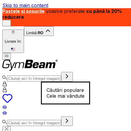
Skip to main content
Pastele și sosurile
voastre preferate
cu până la 20%
reducere
Limbă:
RO
Livrare în:
Căutări populare
Cele mai vândute