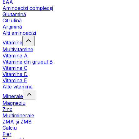
EAA
Aminoacizi complecși
Glutamină
Citrulină
Arginină
Alți aminoacizi
Vitamine
Multivitamine
Vitamina A
Vitamine din grupul B
Vitamina C
Vitamina D
Vitamina E
Alte vitamine
Minerale
Magneziu
Zinc
Multiminerale
ZMA și ZMB
Calciu
Fier