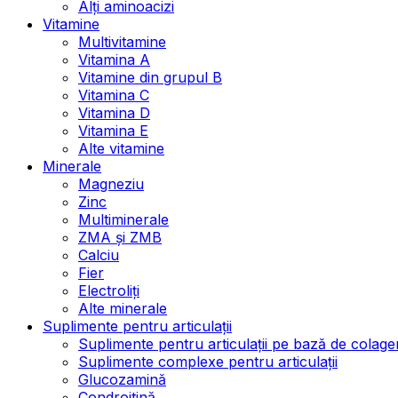
Alți aminoacizi
Vitamine
Multivitamine
Vitamina A
Vitamine din grupul B
Vitamina C
Vitamina D
Vitamina E
Alte vitamine
Minerale
Magneziu
Zinc
Multiminerale
ZMA și ZMB
Calciu
Fier
Electroliți
Alte minerale
Suplimente pentru articulații
Suplimente pentru articulații pe bază de colage
Suplimente complexe pentru articulații
Glucozamină
Condroitină