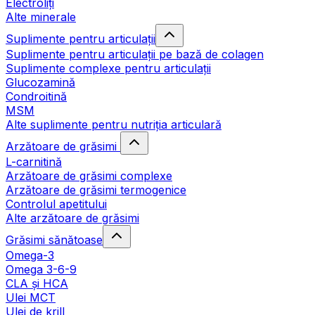
Electroliți
Alte minerale
Suplimente pentru articulații
Suplimente pentru articulații pe bază de colagen
Suplimente complexe pentru articulații
Glucozamină
Condroitină
MSM
Alte suplimente pentru nutriția articulară
Arzătoare de grăsimi
L-carnitină
Arzătoare de grăsimi complexe
Arzătoare de grăsimi termogenice
Controlul apetitului
Alte arzătoare de grăsimi
Grăsimi sănătoase
Omega-3
Omega 3-6-9
CLA şi HCA
Ulei MCT
Ulei de krill