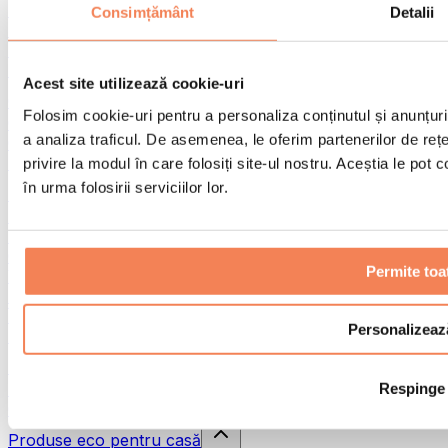
Pistoale de masaj
Consimțământ
Detalii
Instrumente de masaj
Role pentru masaj
Alte ajutoare pentru reabilitare
Acest site utilizează cookie-uri
Genți & rucsacuri
Folosim cookie-uri pentru a personaliza conținutul și anunțurile
Genți și accesorii pentru alimente
a analiza traficul. De asemenea, le oferim partenerilor de rețel
Genți pentru sala de sport
Rucsacuri
privire la modul în care folosiți site-ul nostru. Aceștia le pot
în urma folosirii serviciilor lor.
Accesorii în funcție de activitate
Alergare
Sporturi de contact
Ciclism
Permite toa
Yoga și pilates
Terapie prin frig
Înot
Personalizeaz
Drumeție
Biohacking
Respinge
Terapie cu lumină roșie
Căni și filtre de apă
Produse eco pentru casă