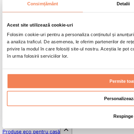
Pistoale de masaj
Consimțământ
Detalii
Instrumente de masaj
Role pentru masaj
Alte ajutoare pentru reabilitare
Acest site utilizează cookie-uri
Genți & rucsacuri
Folosim cookie-uri pentru a personaliza conținutul și anunțurile
Genți și accesorii pentru alimente
a analiza traficul. De asemenea, le oferim partenerilor de rețel
Genți pentru sala de sport
Rucsacuri
privire la modul în care folosiți site-ul nostru. Aceștia le pot
în urma folosirii serviciilor lor.
Accesorii în funcție de activitate
Alergare
Sporturi de contact
Ciclism
Permite toa
Yoga și pilates
Terapie prin frig
Înot
Personalizeaz
Drumeție
Biohacking
Respinge
Terapie cu lumină roșie
Căni și filtre de apă
Produse eco pentru casă