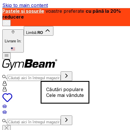
Skip to main content
Pastele și sosurile
voastre preferate
cu până la 20%
reducere
Limbă:
RO
Livrare în:
Căutări populare
Cele mai vândute