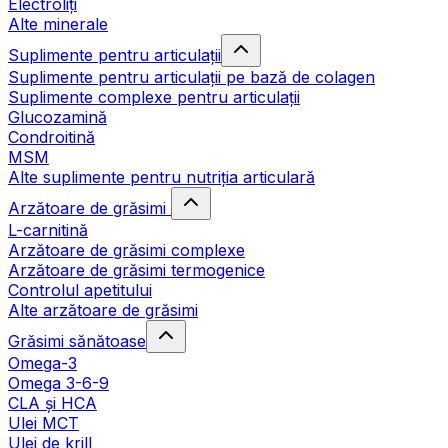
Electroliți
Alte minerale
Suplimente pentru articulații
Suplimente pentru articulații pe bază de colagen
Suplimente complexe pentru articulații
Glucozamină
Condroitină
MSM
Alte suplimente pentru nutriția articulară
Arzătoare de grăsimi
L-carnitină
Arzătoare de grăsimi complexe
Arzătoare de grăsimi termogenice
Controlul apetitului
Alte arzătoare de grăsimi
Grăsimi sănătoase
Omega-3
Omega 3-6-9
CLA şi HCA
Ulei MCT
Ulei de krill