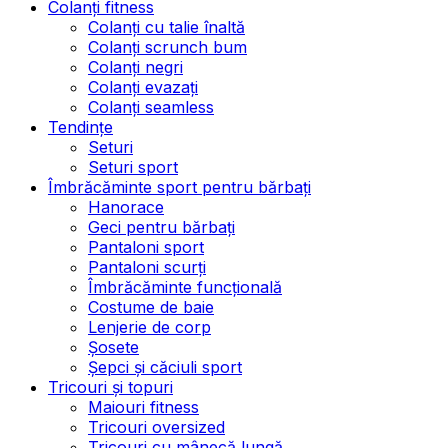
Colanți fitness
Colanți cu talie înaltă
Colanți scrunch bum
Colanți negri
Colanți evazați
Colanți seamless
Tendințe
Seturi
Seturi sport
Îmbrăcăminte sport pentru bărbați
Hanorace
Geci pentru bărbați
Pantaloni sport
Pantaloni scurți
Îmbrăcăminte funcțională
Costume de baie
Lenjerie de corp
Șosete
Șepci și căciuli sport
Tricouri și topuri
Maiouri fitness
Tricouri oversized
Tricouri cu mânecă lungă