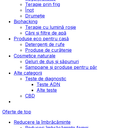
Terapie prin frig
Înot
Drumeție
Biohacking
Terapie cu lumină roșie
Căni și filtre de apă
Produse eco pentru casă
Detergenți de rufe
Produse de curățenie
Cosmetice naturale
Geluri de duș și săpunuri
Șampoane și produse pentru păr
Alte categorii
Teste de diagnostic
Teste ADN
Alte teste
CBD
Oferte de top
Reducere la îmbrăcăminte
Reduceri îmbrăcăminte femei