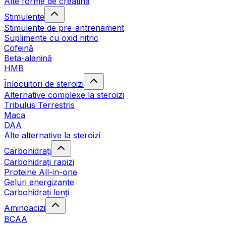
Alte forme de creatină
Stimulente
Stimulente de pre-antrenament
Suplimente cu oxid nitric
Cofeină
Beta-alanină
HMB
Înlocuitori de steroizi
Alternative complexe la steroizi
Tribulus Terrestris
Maca
DAA
Alte alternative la steroizi
Carbohidrați
Carbohidrați rapizi
Proteine All-in-one
Geluri energizante
Carbohidrați lenți
Aminoacizi
BCAA