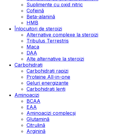
Suplimente cu oxid nitric
Cofeină
Beta-alanină
HMB
Înlocuitori de steroizi
Alternative complexe la steroizi
Tribulus Terrestris
Maca
DAA
Alte alternative la steroizi
Carbohidrați
Carbohidrați rapizi
Proteine All-in-one
Geluri energizante
Carbohidrați lenți
Aminoacizi
BCAA
EAA
Aminoacizi complecși
Glutamină
Citrulină
Arginină