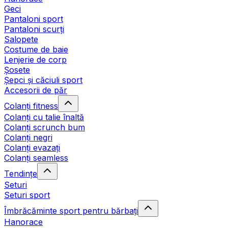
Geci
Pantaloni sport
Pantaloni scurți
Salopete
Costume de baie
Lenjerie de corp
Șosete
Șepci și căciuli sport
Accesorii de păr
Colanți fitness
Colanți cu talie înaltă
Colanți scrunch bum
Colanți negri
Colanți evazați
Colanți seamless
Tendințe
Seturi
Seturi sport
Îmbrăcăminte sport pentru bărbați
Hanorace