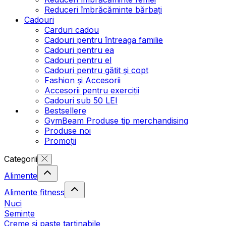
Reduceri îmbrăcăminte bărbați
Cadouri
Carduri cadou
Cadouri pentru întreaga familie
Cadouri pentru ea
Cadouri pentru el
Cadouri pentru gătit și copt
Fashion și Accesorii
Accesorii pentru exerciții
Cadouri sub 50 LEI
Bestsellere
GymBeam Produse tip merchandising
Produse noi
Promoții
Categorii
Alimente
Alimente fitness
Nuci
Semințe
Creme și paste tartinabile