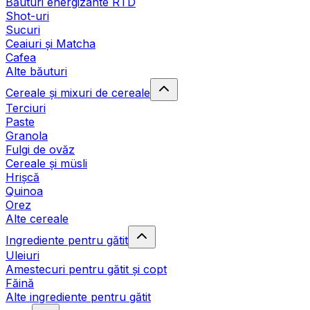
Băuturi energizante RTD
Shot-uri
Sucuri
Ceaiuri și Matcha
Cafea
Alte băuturi
Cereale și mixuri de cereale
Terciuri
Paste
Granola
Fulgi de ovăz
Cereale și müsli
Hrișcă
Quinoa
Orez
Alte cereale
Ingrediente pentru gătit
Uleiuri
Amestecuri pentru gătit și copt
Făină
Alte ingrediente pentru gătit