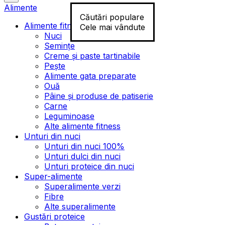
Alimente
Căutări populare
Alimente fitness
Cele mai vândute
Nuci
Semințe
Creme și paste tartinabile
Pește
Alimente gata preparate
Ouă
Pâine și produse de patiserie
Carne
Leguminoase
Alte alimente fitness
Unturi din nuci
Unturi din nuci 100%
Unturi dulci din nuci
Unturi proteice din nuci
Super-alimente
Superalimente verzi
Fibre
Alte superalimente
Gustări proteice