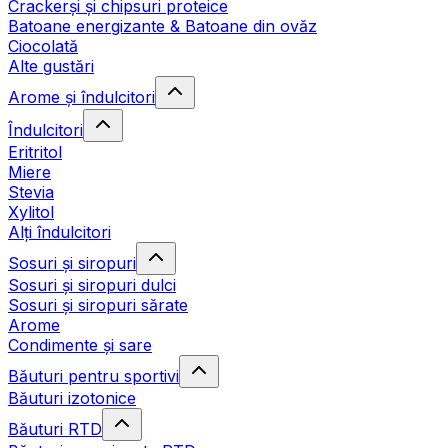
Crackerși și chipsuri proteice
Batoane energizante & Batoane din ovăz
Ciocolată
Alte gustări
Arome și îndulcitori
Îndulcitori
Eritritol
Miere
Stevia
Xylitol
Alți îndulcitori
Sosuri și siropuri
Sosuri și siropuri dulci
Sosuri și siropuri sărate
Arome
Condimente și sare
Băuturi pentru sportivi
Băuturi izotonice
Băuturi RTD