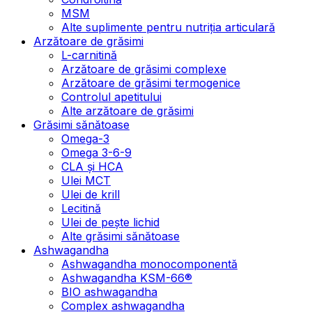
MSM
Alte suplimente pentru nutriția articulară
Arzătoare de grăsimi
L-carnitină
Arzătoare de grăsimi complexe
Arzătoare de grăsimi termogenice
Controlul apetitului
Alte arzătoare de grăsimi
Grăsimi sănătoase
Omega-3
Omega 3-6-9
CLA şi HCA
Ulei MCT
Ulei de krill
Lecitină
Ulei de pește lichid
Alte grăsimi sănătoase
Ashwagandha
Ashwagandha monocomponentă
Ashwagandha KSM-66®
BIO ashwagandha
Complex ashwagandha