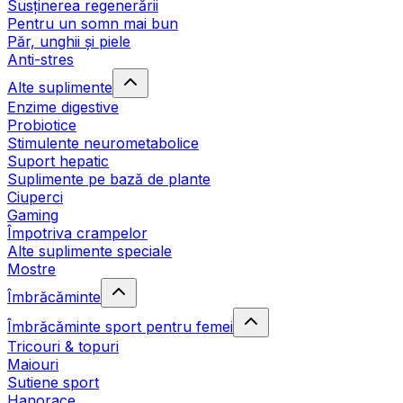
Susținerea regenerării
Pentru un somn mai bun
Păr, unghii și piele
Anti-stres
Alte suplimente
Enzime digestive
Probiotice
Stimulente neurometabolice
Suport hepatic
Suplimente pe bază de plante
Ciuperci
Gaming
Împotriva crampelor
Alte suplimente speciale
Mostre
Îmbrăcăminte
Îmbrăcăminte sport pentru femei
Tricouri & topuri
Maiouri
Sutiene sport
Hanorace