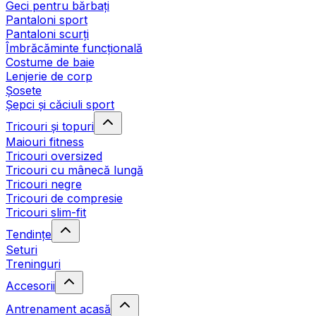
Geci pentru bărbați
Pantaloni sport
Pantaloni scurți
Îmbrăcăminte funcțională
Costume de baie
Lenjerie de corp
Șosete
Șepci și căciuli sport
Tricouri și topuri
Maiouri fitness
Tricouri oversized
Tricouri cu mânecă lungă
Tricouri negre
Tricouri de compresie
Tricouri slim-fit
Tendințe
Seturi
Treninguri
Accesorii
Antrenament acasă