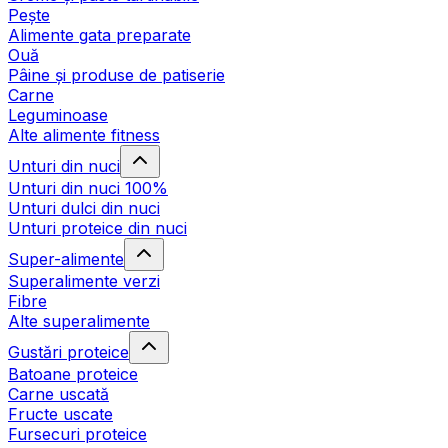
Pește
Alimente gata preparate
Ouă
Pâine și produse de patiserie
Carne
Leguminoase
Alte alimente fitness
Unturi din nuci
Unturi din nuci 100%
Unturi dulci din nuci
Unturi proteice din nuci
Super-alimente
Superalimente verzi
Fibre
Alte superalimente
Gustări proteice
Batoane proteice
Carne uscată
Fructe uscate
Fursecuri proteice