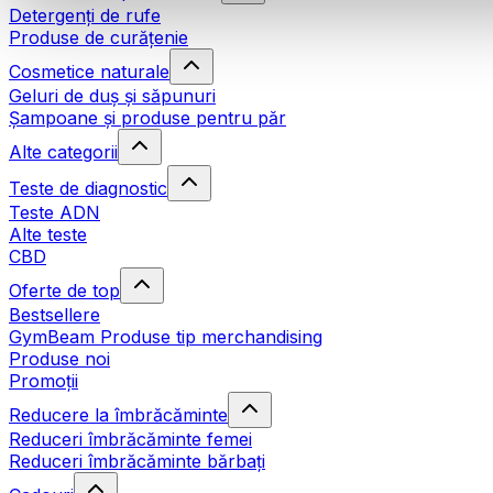
Detergenți de rufe
Produse de curățenie
Cosmetice naturale
Geluri de duș și săpunuri
Șampoane și produse pentru păr
Alte categorii
Teste de diagnostic
Teste ADN
Alte teste
CBD
Oferte de top
Bestsellere
GymBeam Produse tip merchandising
Produse noi
Promoții
Reducere la îmbrăcăminte
Reduceri îmbrăcăminte femei
Reduceri îmbrăcăminte bărbați