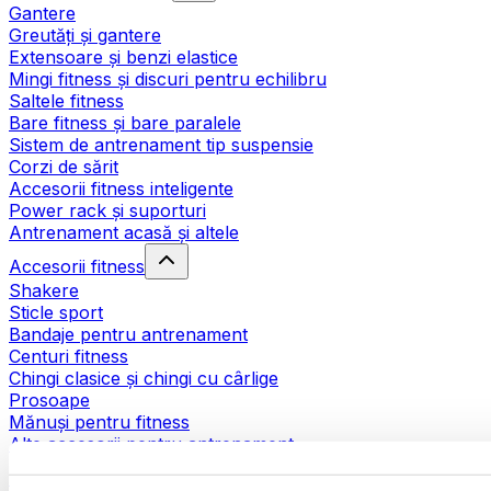
Gantere
Greutăți și gantere
Extensoare și benzi elastice
Mingi fitness și discuri pentru echilibru
Saltele fitness
Bare fitness și bare paralele
Sistem de antrenament tip suspensie
Corzi de sărit
Accesorii fitness inteligente
Power rack și suporturi
Antrenament acasă și altele
Accesorii fitness
Shakere
Sticle sport
Bandaje pentru antrenament
Centuri fitness
Chingi clasice și chingi cu cârlige
Prosoape
Mănuși pentru fitness
Alte accesorii pentru antrenament
Ajutoare pentru reabilitare