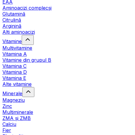
EAA
Aminoacizi complecși
Glutamină
Citrulină
Arginină
Alți aminoacizi
Vitamine
Multivitamine
Vitamina A
Vitamine din grupul B
Vitamina C
Vitamina D
Vitamina E
Alte vitamine
Minerale
Magneziu
Zinc
Multiminerale
ZMA și ZMB
Calciu
Fier