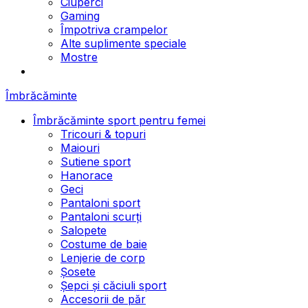
Ciuperci
Gaming
Împotriva crampelor
Alte suplimente speciale
Mostre
Îmbrăcăminte
Îmbrăcăminte sport pentru femei
Tricouri & topuri
Maiouri
Sutiene sport
Hanorace
Geci
Pantaloni sport
Pantaloni scurți
Salopete
Costume de baie
Lenjerie de corp
Șosete
Șepci și căciuli sport
Accesorii de păr