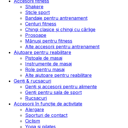
Accesorii fitness
Shakere
Sticle sport
Bandaje pentru antrenament
Centuri fitness
Chingi clasice și chingi cu cârlige
Prosoape
Mănuși pentru fitness
Alte accesorii pentru antrenament
Ajutoare pentru reabilitare
Pistoale de masaj
Instrumente de masaj
Role pentru masaj
Alte ajutoare pentru reabilitare
Genți & rucsacuri
Genți și accesorii pentru alimente
Genți pentru sala de sport
Rucsacuri
Accesorii în funcție de activitate
Alergare
Sporturi de contact
Ciclism
Yoga și pilates