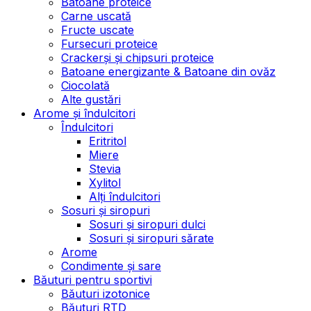
Batoane proteice
Carne uscată
Fructe uscate
Fursecuri proteice
Crackerși și chipsuri proteice
Batoane energizante & Batoane din ovăz
Ciocolată
Alte gustări
Arome și îndulcitori
Îndulcitori
Eritritol
Miere
Stevia
Xylitol
Alți îndulcitori
Sosuri și siropuri
Sosuri și siropuri dulci
Sosuri și siropuri sărate
Arome
Condimente și sare
Băuturi pentru sportivi
Băuturi izotonice
Băuturi RTD