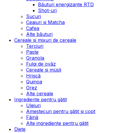
Băuturi energizante RTD
Shot-uri
Sucuri
Ceaiuri și Matcha
Cafea
Alte băuturi
Cereale și mixuri de cereale
Terciuri
Paste
Granola
Fulgi de ovăz
Cereale și müsli
Hrișcă
Quinoa
Orez
Alte cereale
Ingrediente pentru gătit
Uleiuri
Amestecuri pentru gătit și copt
Făină
Alte ingrediente pentru gătit
Diete