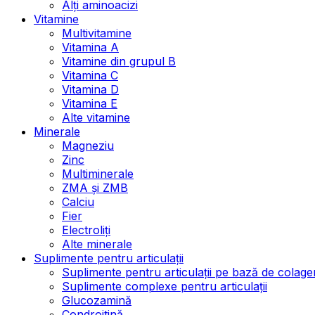
Alți aminoacizi
Vitamine
Multivitamine
Vitamina A
Vitamine din grupul B
Vitamina C
Vitamina D
Vitamina E
Alte vitamine
Minerale
Magneziu
Zinc
Multiminerale
ZMA și ZMB
Calciu
Fier
Electroliți
Alte minerale
Suplimente pentru articulații
Suplimente pentru articulații pe bază de colage
Suplimente complexe pentru articulații
Glucozamină
Condroitină