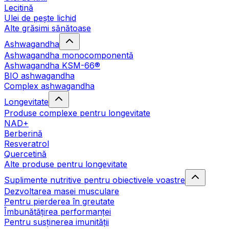
Lecitină
Ulei de pește lichid
Alte grăsimi sănătoase
Ashwagandha
Ashwagandha monocomponentă
Ashwagandha KSM-66®
BIO ashwagandha
Complex ashwagandha
Longevitate
Produse complexe pentru longevitate
NAD+
Berberină
Resveratrol
Quercetină
Alte produse pentru longevitate
Suplimente nutritive pentru obiectivele voastre
Dezvoltarea masei musculare
Pentru pierderea în greutate
Îmbunătățirea performanței
Pentru susținerea imunității