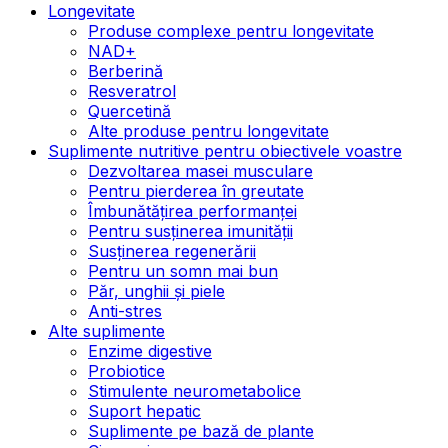
Longevitate
Produse complexe pentru longevitate
NAD+
Berberină
Resveratrol
Quercetină
Alte produse pentru longevitate
Suplimente nutritive pentru obiectivele voastre
Dezvoltarea masei musculare
Pentru pierderea în greutate
Îmbunătățirea performanței
Pentru susținerea imunității
Susținerea regenerării
Pentru un somn mai bun
Păr, unghii și piele
Anti-stres
Alte suplimente
Enzime digestive
Probiotice
Stimulente neurometabolice
Suport hepatic
Suplimente pe bază de plante