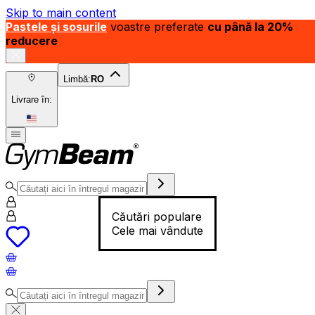
Skip to main content
Pastele și sosurile
voastre preferate
cu până la 20%
reducere
Limbă:
RO
Livrare în:
Căutări populare
Cele mai vândute