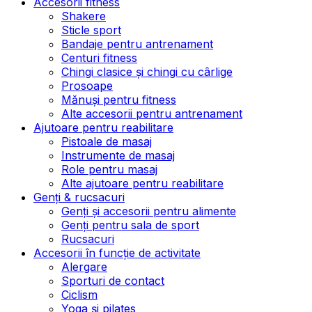
Accesorii fitness
Shakere
Sticle sport
Bandaje pentru antrenament
Centuri fitness
Chingi clasice și chingi cu cârlige
Prosoape
Mănuși pentru fitness
Alte accesorii pentru antrenament
Ajutoare pentru reabilitare
Pistoale de masaj
Instrumente de masaj
Role pentru masaj
Alte ajutoare pentru reabilitare
Genți & rucsacuri
Genți și accesorii pentru alimente
Genți pentru sala de sport
Rucsacuri
Accesorii în funcție de activitate
Alergare
Sporturi de contact
Ciclism
Yoga și pilates