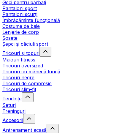
Geci pentru bărbați
Pantaloni sport
Pantaloni scurți
Îmbrăcăminte funcțională
Costume de baie
Lenjerie de corp
Șosete
Șepci și căciuli sport
Tricouri și topuri
Maiouri fitness
Tricouri oversized
Tricouri cu mânecă lungă
Tricouri negre
Tricouri de compresie
Tricouri slim-fit
Tendințe
Seturi
Treninguri
Accesorii
Antrenament acasă