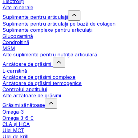
Electroliți
Alte minerale
Suplimente pentru articulații
Suplimente pentru articulații pe bază de colagen
Suplimente complexe pentru articulații
Glucozamină
Condroitină
MSM
Alte suplimente pentru nutriția articulară
Arzătoare de grăsimi
L-carnitină
Arzătoare de grăsimi complexe
Arzătoare de grăsimi termogenice
Controlul apetitului
Alte arzătoare de grăsimi
Grăsimi sănătoase
Omega-3
Omega 3-6-9
CLA şi HCA
Ulei MCT
Ulei de krill