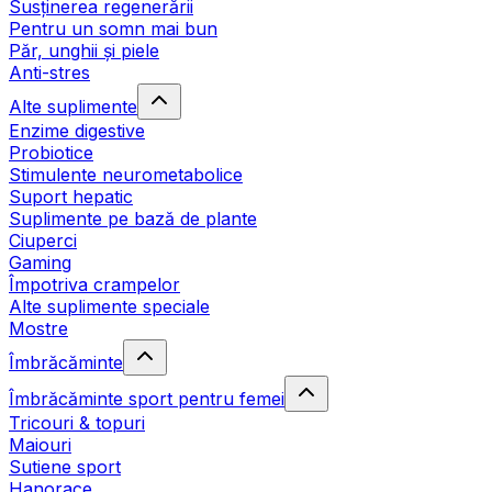
Susținerea regenerării
Pentru un somn mai bun
Păr, unghii și piele
Anti-stres
Alte suplimente
Enzime digestive
Probiotice
Stimulente neurometabolice
Suport hepatic
Suplimente pe bază de plante
Ciuperci
Gaming
Împotriva crampelor
Alte suplimente speciale
Mostre
Îmbrăcăminte
Îmbrăcăminte sport pentru femei
Tricouri & topuri
Maiouri
Sutiene sport
Hanorace