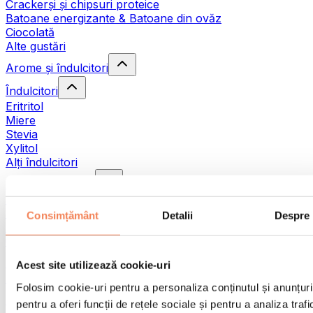
Crackerși și chipsuri proteice
Batoane energizante & Batoane din ovăz
Ciocolată
Alte gustări
Arome și îndulcitori
Îndulcitori
Eritritol
Miere
Stevia
Xylitol
Alți îndulcitori
Sosuri și siropuri
Sosuri și siropuri dulci
Sosuri și siropuri sărate
Consimțământ
Detalii
Despre
Arome
Condimente și sare
Băuturi pentru sportivi
Acest site utilizează cookie-uri
Băuturi izotonice
Folosim cookie-uri pentru a personaliza conținutul și anunțuri
Băuturi RTD
pentru a oferi funcții de rețele sociale și pentru a analiza trafi