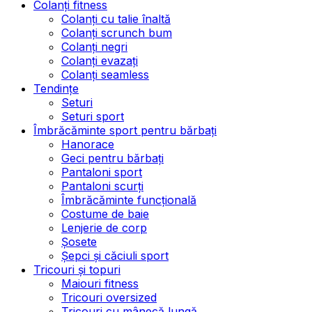
Colanți fitness
Colanți cu talie înaltă
Colanți scrunch bum
Colanți negri
Colanți evazați
Colanți seamless
Tendințe
Seturi
Seturi sport
Îmbrăcăminte sport pentru bărbați
Hanorace
Geci pentru bărbați
Pantaloni sport
Pantaloni scurți
Îmbrăcăminte funcțională
Costume de baie
Lenjerie de corp
Șosete
Șepci și căciuli sport
Tricouri și topuri
Maiouri fitness
Tricouri oversized
Tricouri cu mânecă lungă