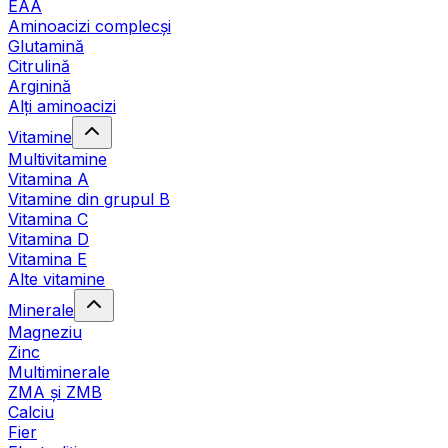
EAA
Aminoacizi complecși
Glutamină
Citrulină
Arginină
Alți aminoacizi
Vitamine
Multivitamine
Vitamina A
Vitamine din grupul B
Vitamina C
Vitamina D
Vitamina E
Alte vitamine
Minerale
Magneziu
Zinc
Multiminerale
ZMA și ZMB
Calciu
Fier