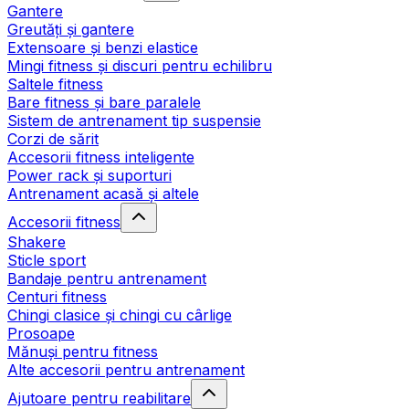
Gantere
Greutăți și gantere
Extensoare și benzi elastice
Mingi fitness și discuri pentru echilibru
Saltele fitness
Bare fitness și bare paralele
Sistem de antrenament tip suspensie
Corzi de sărit
Accesorii fitness inteligente
Power rack și suporturi
Antrenament acasă și altele
Accesorii fitness
Shakere
Sticle sport
Bandaje pentru antrenament
Centuri fitness
Chingi clasice și chingi cu cârlige
Prosoape
Mănuși pentru fitness
Alte accesorii pentru antrenament
Ajutoare pentru reabilitare