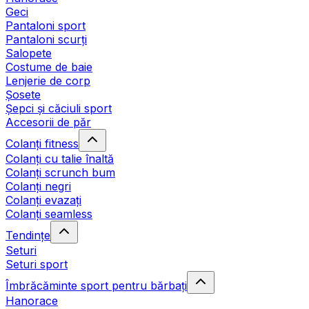
Geci
Pantaloni sport
Pantaloni scurți
Salopete
Costume de baie
Lenjerie de corp
Șosete
Șepci și căciuli sport
Accesorii de păr
Colanți fitness
Colanți cu talie înaltă
Colanți scrunch bum
Colanți negri
Colanți evazați
Colanți seamless
Tendințe
Seturi
Seturi sport
Îmbrăcăminte sport pentru bărbați
Hanorace