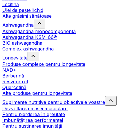
Lecitină
Ulei de pește lichid
Alte grăsimi sănătoase
Ashwagandha
Ashwagandha monocomponentă
Ashwagandha KSM-66®
BIO ashwagandha
Complex ashwagandha
Longevitate
Produse complexe pentru longevitate
NAD+
Berberină
Resveratrol
Quercetină
Alte produse pentru longevitate
Suplimente nutritive pentru obiectivele voastre
Dezvoltarea masei musculare
Pentru pierderea în greutate
Îmbunătățirea performanței
Pentru susținerea imunității