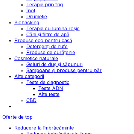
Terapie prin frig
Înot
Drumeție
Biohacking
Terapie cu lumină roșie
Căni și filtre de apă
Produse eco pentru casă
Detergenți de rufe
Produse de curățenie
Cosmetice naturale
Geluri de duș și săpunuri
Șampoane și produse pentru păr
Alte categorii
Teste de diagnostic
Teste ADN
Alte teste
CBD
Oferte de top
Reducere la îmbrăcăminte
Reduceri îmbrăcăminte femei