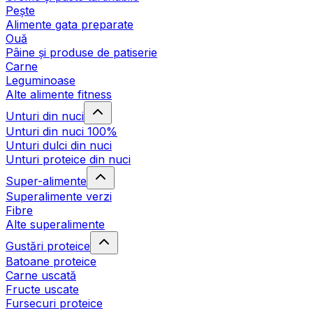
Pește
Alimente gata preparate
Ouă
Pâine și produse de patiserie
Carne
Leguminoase
Alte alimente fitness
Unturi din nuci
Unturi din nuci 100%
Unturi dulci din nuci
Unturi proteice din nuci
Super-alimente
Superalimente verzi
Fibre
Alte superalimente
Gustări proteice
Batoane proteice
Carne uscată
Fructe uscate
Fursecuri proteice