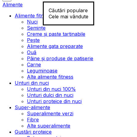
Alimente
Căutări populare
Alimente fitness
Cele mai vândute
Nuci
Semințe
Creme și paste tartinabile
Pește
Alimente gata preparate
Ouă
Pâine și produse de patiserie
Carne
Leguminoase
Alte alimente fitness
Unturi din nuci
Unturi din nuci 100%
Unturi dulci din nuci
Unturi proteice din nuci
Super-alimente
Superalimente verzi
Fibre
Alte superalimente
Gustări proteice