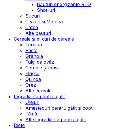
Băuturi energizante RTD
Shot-uri
Sucuri
Ceaiuri și Matcha
Cafea
Alte băuturi
Cereale și mixuri de cereale
Terciuri
Paste
Granola
Fulgi de ovăz
Cereale și müsli
Hrișcă
Quinoa
Orez
Alte cereale
Ingrediente pentru gătit
Uleiuri
Amestecuri pentru gătit și copt
Făină
Alte ingrediente pentru gătit
Diete