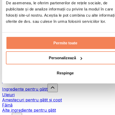
Băuturi energizante RTD
De asemenea, le oferim partenerilor de rețele sociale, de
Shot-uri
publicitate și de analize informații cu privire la modul în care
Sucuri
folosiți site-ul nostru. Aceștia le pot combina cu alte informați
Ceaiuri și Matcha
Cafea
oferite de dvs. sau culese în urma folosirii serviciilor lor.
Alte băuturi
Cereale și mixuri de cereale
Terciuri
Permite toate
Paste
Granola
Fulgi de ovăz
Personalizează
Cereale și müsli
Hrișcă
Quinoa
Respinge
Orez
Alte cereale
Ingrediente pentru gătit
Uleiuri
Amestecuri pentru gătit și copt
Făină
Alte ingrediente pentru gătit