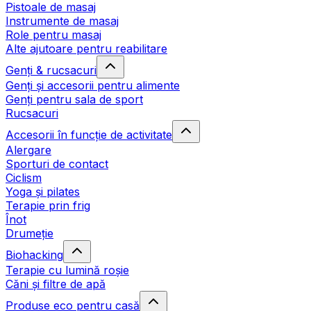
Pistoale de masaj
Instrumente de masaj
Role pentru masaj
Alte ajutoare pentru reabilitare
Genți & rucsacuri
Genți și accesorii pentru alimente
Genți pentru sala de sport
Rucsacuri
Accesorii în funcție de activitate
Alergare
Sporturi de contact
Ciclism
Yoga și pilates
Terapie prin frig
Înot
Drumeție
Biohacking
Terapie cu lumină roșie
Căni și filtre de apă
Produse eco pentru casă