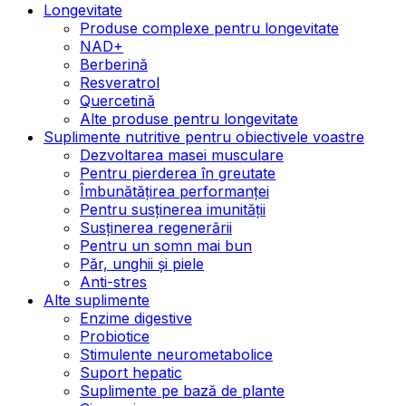
Longevitate
Produse complexe pentru longevitate
NAD+
Berberină
Resveratrol
Quercetină
Alte produse pentru longevitate
Suplimente nutritive pentru obiectivele voastre
Dezvoltarea masei musculare
Pentru pierderea în greutate
Îmbunătățirea performanței
Pentru susținerea imunității
Susținerea regenerării
Pentru un somn mai bun
Păr, unghii și piele
Anti-stres
Alte suplimente
Enzime digestive
Probiotice
Stimulente neurometabolice
Suport hepatic
Suplimente pe bază de plante