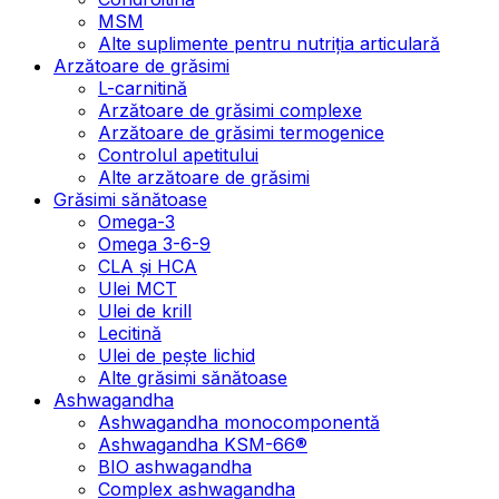
MSM
Alte suplimente pentru nutriția articulară
Arzătoare de grăsimi
L-carnitină
Arzătoare de grăsimi complexe
Arzătoare de grăsimi termogenice
Controlul apetitului
Alte arzătoare de grăsimi
Grăsimi sănătoase
Omega-3
Omega 3-6-9
CLA şi HCA
Ulei MCT
Ulei de krill
Lecitină
Ulei de pește lichid
Alte grăsimi sănătoase
Ashwagandha
Ashwagandha monocomponentă
Ashwagandha KSM-66®
BIO ashwagandha
Complex ashwagandha