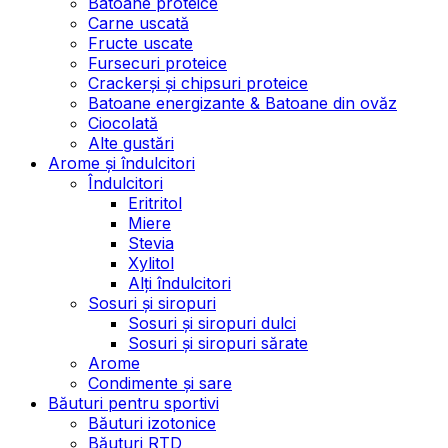
Batoane proteice
Carne uscată
Fructe uscate
Fursecuri proteice
Crackerși și chipsuri proteice
Batoane energizante & Batoane din ovăz
Ciocolată
Alte gustări
Arome și îndulcitori
Îndulcitori
Eritritol
Miere
Stevia
Xylitol
Alți îndulcitori
Sosuri și siropuri
Sosuri și siropuri dulci
Sosuri și siropuri sărate
Arome
Condimente și sare
Băuturi pentru sportivi
Băuturi izotonice
Băuturi RTD