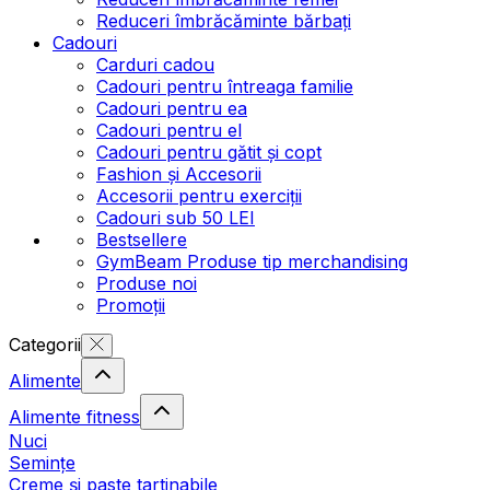
Reduceri îmbrăcăminte bărbați
Cadouri
Carduri cadou
Cadouri pentru întreaga familie
Cadouri pentru ea
Cadouri pentru el
Cadouri pentru gătit și copt
Fashion și Accesorii
Accesorii pentru exerciții
Cadouri sub 50 LEI
Bestsellere
GymBeam Produse tip merchandising
Produse noi
Promoții
Categorii
Alimente
Alimente fitness
Nuci
Semințe
Creme și paste tartinabile