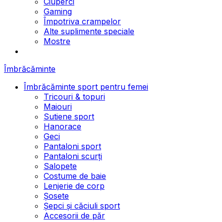
Ciuperci
Gaming
Împotriva crampelor
Alte suplimente speciale
Mostre
Îmbrăcăminte
Îmbrăcăminte sport pentru femei
Tricouri & topuri
Maiouri
Sutiene sport
Hanorace
Geci
Pantaloni sport
Pantaloni scurți
Salopete
Costume de baie
Lenjerie de corp
Șosete
Șepci și căciuli sport
Accesorii de păr