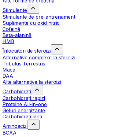
Alte forme de creatină
Stimulente
Stimulente de pre-antrenament
Suplimente cu oxid nitric
Cofeină
Beta-alanină
HMB
Înlocuitori de steroizi
Alternative complexe la steroizi
Tribulus Terrestris
Maca
DAA
Alte alternative la steroizi
Carbohidrați
Carbohidrați rapizi
Proteine All-in-one
Geluri energizante
Carbohidrați lenți
Aminoacizi
BCAA