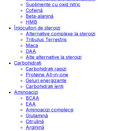
Suplimente cu oxid nitric
Cofeină
Beta-alanină
HMB
Înlocuitori de steroizi
Alternative complexe la steroizi
Tribulus Terrestris
Maca
DAA
Alte alternative la steroizi
Carbohidrați
Carbohidrați rapizi
Proteine All-in-one
Geluri energizante
Carbohidrați lenți
Aminoacizi
BCAA
EAA
Aminoacizi complecși
Glutamină
Citrulină
Arginină