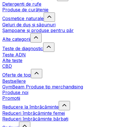
Detergenți de rufe
Produse de curățenie
Cosmetice naturale
Geluri de duș și săpunuri
Șampoane și produse pentru păr
Alte categorii
Teste de diagnostic
Teste ADN
Alte teste
CBD
Oferte de top
Bestsellere
GymBeam Produse tip merchandising
Produse noi
Promoții
Reducere la îmbrăcăminte
Reduceri îmbrăcăminte femei
Reduceri îmbrăcăminte bărbați