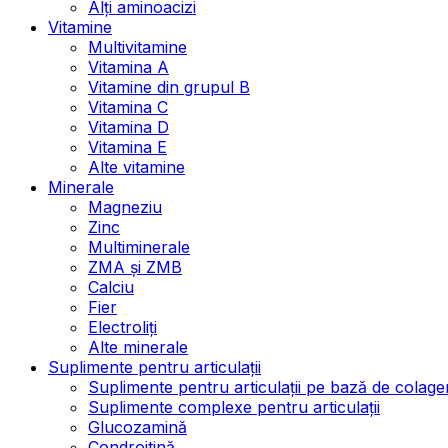
Alți aminoacizi
Vitamine
Multivitamine
Vitamina A
Vitamine din grupul B
Vitamina C
Vitamina D
Vitamina E
Alte vitamine
Minerale
Magneziu
Zinc
Multiminerale
ZMA și ZMB
Calciu
Fier
Electroliți
Alte minerale
Suplimente pentru articulații
Suplimente pentru articulații pe bază de colage
Suplimente complexe pentru articulații
Glucozamină
Condroitină