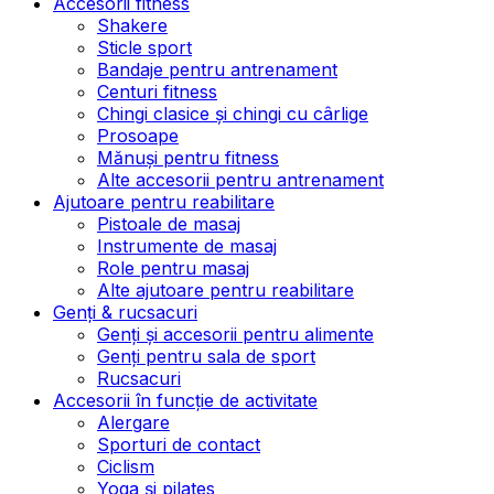
Accesorii fitness
Shakere
Sticle sport
Bandaje pentru antrenament
Centuri fitness
Chingi clasice și chingi cu cârlige
Prosoape
Mănuși pentru fitness
Alte accesorii pentru antrenament
Ajutoare pentru reabilitare
Pistoale de masaj
Instrumente de masaj
Role pentru masaj
Alte ajutoare pentru reabilitare
Genți & rucsacuri
Genți și accesorii pentru alimente
Genți pentru sala de sport
Rucsacuri
Accesorii în funcție de activitate
Alergare
Sporturi de contact
Ciclism
Yoga și pilates