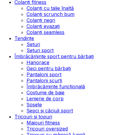
Colanți fitness
Colanți cu talie înaltă
Colanți scrunch bum
Colanți negri
Colanți evazați
Colanți seamless
Tendințe
Seturi
Seturi sport
Îmbrăcăminte sport pentru bărbați
Hanorace
Geci pentru bărbați
Pantaloni sport
Pantaloni scurți
Îmbrăcăminte funcțională
Costume de baie
Lenjerie de corp
Șosete
Șepci și căciuli sport
Tricouri și topuri
Maiouri fitness
Tricouri oversized
Tricouri cu mânecă lungă