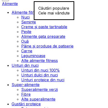
Alimente
Căutări populare
Alimente fitness
Cele mai vândute
Nuci
Semințe
Creme și paste tartinabile
Pește
Alimente gata preparate
Ouă
Pâine și produse de patiserie
Carne
Leguminoase
Alte alimente fitness
Unturi din nuci
Unturi din nuci 100%
Unturi dulci din nuci
Unturi proteice din nuci
Super-alimente
Superalimente verzi
Fibre
Alte superalimente
Gustări proteice