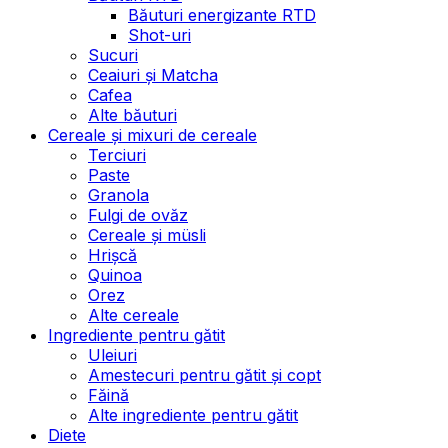
Băuturi energizante RTD
Shot-uri
Sucuri
Ceaiuri și Matcha
Cafea
Alte băuturi
Cereale și mixuri de cereale
Terciuri
Paste
Granola
Fulgi de ovăz
Cereale și müsli
Hrișcă
Quinoa
Orez
Alte cereale
Ingrediente pentru gătit
Uleiuri
Amestecuri pentru gătit și copt
Făină
Alte ingrediente pentru gătit
Diete