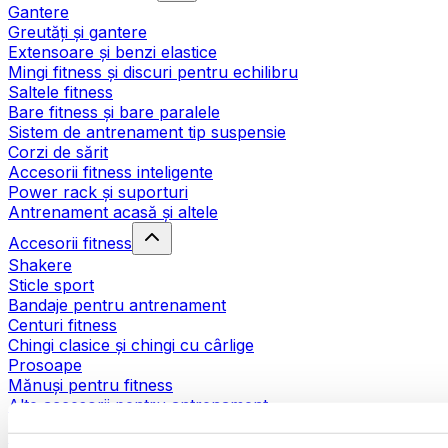
Gantere
Greutăți și gantere
Extensoare și benzi elastice
Mingi fitness și discuri pentru echilibru
Saltele fitness
Bare fitness și bare paralele
Sistem de antrenament tip suspensie
Corzi de sărit
Accesorii fitness inteligente
Power rack și suporturi
Antrenament acasă și altele
Accesorii fitness
Shakere
Sticle sport
Bandaje pentru antrenament
Centuri fitness
Chingi clasice și chingi cu cârlige
Prosoape
Mănuși pentru fitness
Alte accesorii pentru antrenament
Ajutoare pentru reabilitare