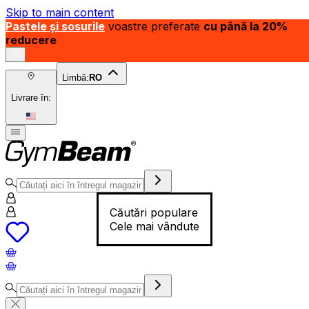
Skip to main content
Pastele și sosurile
voastre preferate
cu până la 20%
reducere
Limbă:
RO
Livrare în:
Căutări populare
Cele mai vândute