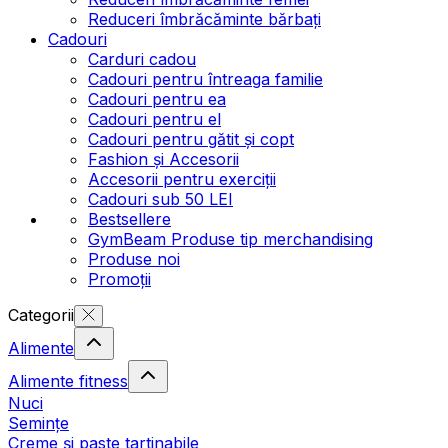
Reduceri îmbrăcăminte bărbați
Cadouri
Carduri cadou
Cadouri pentru întreaga familie
Cadouri pentru ea
Cadouri pentru el
Cadouri pentru gătit și copt
Fashion și Accesorii
Accesorii pentru exerciții
Cadouri sub 50 LEI
Bestsellere
GymBeam Produse tip merchandising
Produse noi
Promoții
Categorii
Alimente
Alimente fitness
Nuci
Semințe
Creme și paste tartinabile