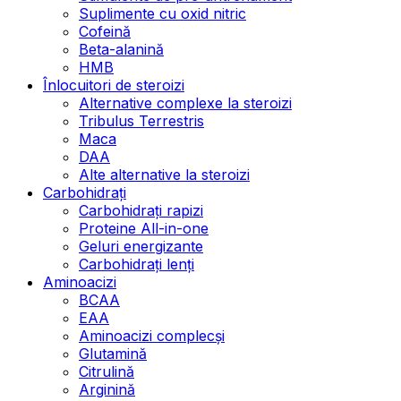
Suplimente cu oxid nitric
Cofeină
Beta-alanină
HMB
Înlocuitori de steroizi
Alternative complexe la steroizi
Tribulus Terrestris
Maca
DAA
Alte alternative la steroizi
Carbohidrați
Carbohidrați rapizi
Proteine All-in-one
Geluri energizante
Carbohidrați lenți
Aminoacizi
BCAA
EAA
Aminoacizi complecși
Glutamină
Citrulină
Arginină