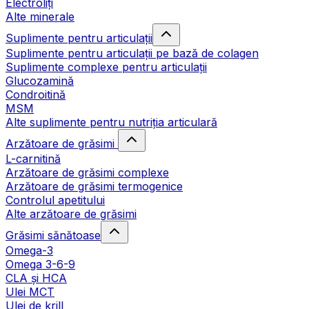
Electroliți
Alte minerale
Suplimente pentru articulații
Suplimente pentru articulații pe bază de colagen
Suplimente complexe pentru articulații
Glucozamină
Condroitină
MSM
Alte suplimente pentru nutriția articulară
Arzătoare de grăsimi
L-carnitină
Arzătoare de grăsimi complexe
Arzătoare de grăsimi termogenice
Controlul apetitului
Alte arzătoare de grăsimi
Grăsimi sănătoase
Omega-3
Omega 3-6-9
CLA şi HCA
Ulei MCT
Ulei de krill