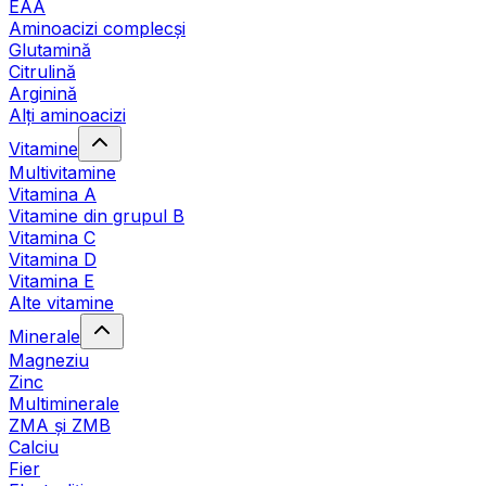
EAA
Aminoacizi complecși
Glutamină
Citrulină
Arginină
Alți aminoacizi
Vitamine
Multivitamine
Vitamina A
Vitamine din grupul B
Vitamina C
Vitamina D
Vitamina E
Alte vitamine
Minerale
Magneziu
Zinc
Multiminerale
ZMA și ZMB
Calciu
Fier