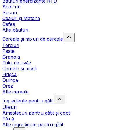
Băuturi energizante RTD
Shot-uri
Sucuri
Ceaiuri și Matcha
Cafea
Alte băuturi
Cereale și mixuri de cereale
Terciuri
Paste
Granola
Fulgi de ovăz
Cereale și müsli
Hrișcă
Quinoa
Orez
Alte cereale
Ingrediente pentru gătit
Uleiuri
Amestecuri pentru gătit și copt
Făină
Alte ingrediente pentru gătit