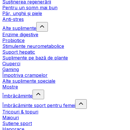
Susținerea regenerării
Pentru un somn mai bun
Păr, unghii și piele
Anti-stres
Alte suplimente
Enzime digestive
Probiotice
Stimulente neurometabolice
Suport hepatic
Suplimente pe bază de plante
Ciuperci
Gaming
Împotriva crampelor
Alte suplimente speciale
Mostre
Îmbrăcăminte
Îmbrăcăminte sport pentru femei
Tricouri & topuri
Maiouri
Sutiene sport
Hanorace