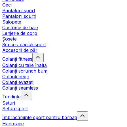
Geci
Pantaloni sport
Pantaloni scurți
Salopete
Costume de baie
Lenjerie de corp
Șosete
Șepci și căciuli sport
Accesorii de păr
Colanți fitness
Colanți cu talie înaltă
Colanți scrunch bum
Colanți negri
Colanți evazați
Colanți seamless
Tendințe
Seturi
Seturi sport
Îmbrăcăminte sport pentru bărbați
Hanorace