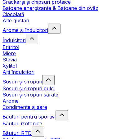
Crackerși și chipsuri proteice
Batoane energizante & Batoane din ovăz
Ciocolată
Alte gustări
Arome și îndulcitori
Îndulcitori
Eritritol
Miere
Stevia
Xylitol
Alți îndulcitori
Sosuri și siropuri
Sosuri și siropuri dulci
Sosuri și siropuri sărate
Arome
Condimente și sare
Băuturi pentru sportivi
Băuturi izotonice
Băuturi RTD