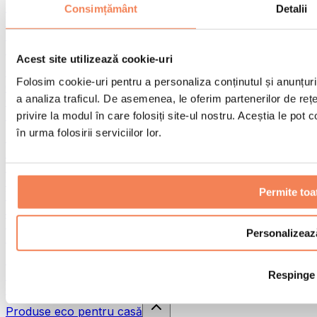
Pistoale de masaj
Consimțământ
Detalii
Instrumente de masaj
Role pentru masaj
Alte ajutoare pentru reabilitare
Acest site utilizează cookie-uri
Genți & rucsacuri
Folosim cookie-uri pentru a personaliza conținutul și anunțurile
Genți și accesorii pentru alimente
a analiza traficul. De asemenea, le oferim partenerilor de rețel
Genți pentru sala de sport
Rucsacuri
privire la modul în care folosiți site-ul nostru. Aceștia le pot
în urma folosirii serviciilor lor.
Accesorii în funcție de activitate
Alergare
Sporturi de contact
Ciclism
Permite toa
Yoga și pilates
Terapie prin frig
Înot
Personalizeaz
Drumeție
Biohacking
Respinge
Terapie cu lumină roșie
Căni și filtre de apă
Produse eco pentru casă