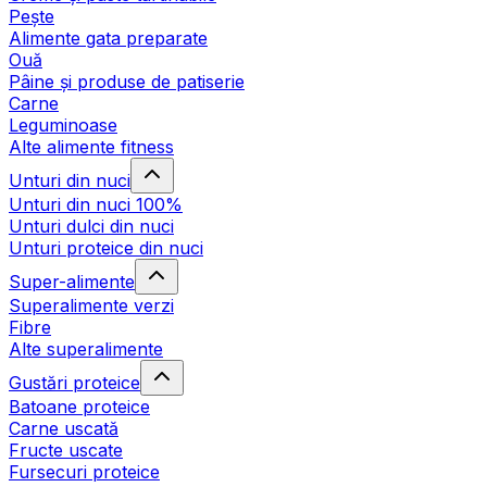
Pește
Alimente gata preparate
Ouă
Pâine și produse de patiserie
Carne
Leguminoase
Alte alimente fitness
Unturi din nuci
Unturi din nuci 100%
Unturi dulci din nuci
Unturi proteice din nuci
Super-alimente
Superalimente verzi
Fibre
Alte superalimente
Gustări proteice
Batoane proteice
Carne uscată
Fructe uscate
Fursecuri proteice