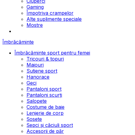
Ciuperci
Gaming
Împotriva crampelor
Alte suplimente speciale
Mostre
Îmbrăcăminte
Îmbrăcăminte sport pentru femei
Tricouri & topuri
Maiouri
Sutiene sport
Hanorace
Geci
Pantaloni sport
Pantaloni scurți
Salopete
Costume de baie
Lenjerie de corp
Șosete
Șepci și căciuli sport
Accesorii de păr