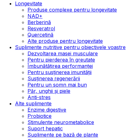
Longevitate
Produse complexe pentru longevitate
NAD+
Berberină
Resveratrol
Quercetină
Alte produse pentru longevitate
Suplimente nutritive pentru obiectivele voastre
Dezvoltarea masei musculare
Pentru pierderea în greutate
Îmbunătățirea performanței
Pentru susținerea imunității
Susținerea regenerării
Pentru un somn mai bun
Păr, unghii și piele
Anti-stres
Alte suplimente
Enzime digestive
Probiotice
Stimulente neurometabolice
Suport hepatic
Suplimente pe bază de plante