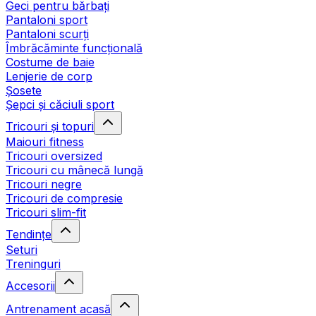
Geci pentru bărbați
Pantaloni sport
Pantaloni scurți
Îmbrăcăminte funcțională
Costume de baie
Lenjerie de corp
Șosete
Șepci și căciuli sport
Tricouri și topuri
Maiouri fitness
Tricouri oversized
Tricouri cu mânecă lungă
Tricouri negre
Tricouri de compresie
Tricouri slim-fit
Tendințe
Seturi
Treninguri
Accesorii
Antrenament acasă