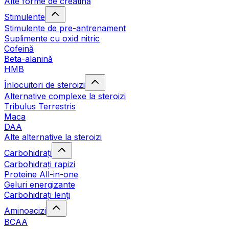
Alte forme de creatină
Stimulente
Stimulente de pre-antrenament
Suplimente cu oxid nitric
Cofeină
Beta-alanină
HMB
Înlocuitori de steroizi
Alternative complexe la steroizi
Tribulus Terrestris
Maca
DAA
Alte alternative la steroizi
Carbohidrați
Carbohidrați rapizi
Proteine All-in-one
Geluri energizante
Carbohidrați lenți
Aminoacizi
BCAA