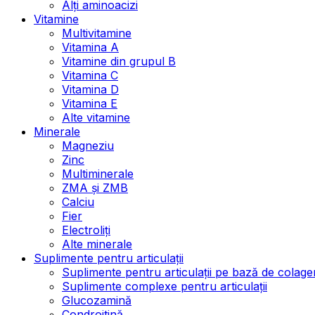
Alți aminoacizi
Vitamine
Multivitamine
Vitamina A
Vitamine din grupul B
Vitamina C
Vitamina D
Vitamina E
Alte vitamine
Minerale
Magneziu
Zinc
Multiminerale
ZMA și ZMB
Calciu
Fier
Electroliți
Alte minerale
Suplimente pentru articulații
Suplimente pentru articulații pe bază de colage
Suplimente complexe pentru articulații
Glucozamină
Condroitină