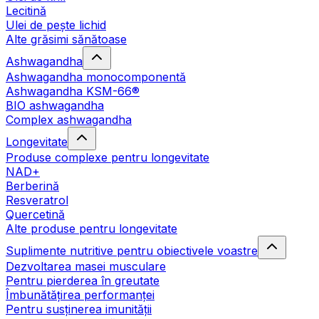
Lecitină
Ulei de pește lichid
Alte grăsimi sănătoase
Ashwagandha
Ashwagandha monocomponentă
Ashwagandha KSM-66®
BIO ashwagandha
Complex ashwagandha
Longevitate
Produse complexe pentru longevitate
NAD+
Berberină
Resveratrol
Quercetină
Alte produse pentru longevitate
Suplimente nutritive pentru obiectivele voastre
Dezvoltarea masei musculare
Pentru pierderea în greutate
Îmbunătățirea performanței
Pentru susținerea imunității