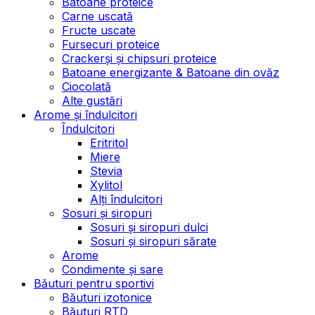
Batoane proteice
Carne uscată
Fructe uscate
Fursecuri proteice
Crackerși și chipsuri proteice
Batoane energizante & Batoane din ovăz
Ciocolată
Alte gustări
Arome și îndulcitori
Îndulcitori
Eritritol
Miere
Stevia
Xylitol
Alți îndulcitori
Sosuri și siropuri
Sosuri și siropuri dulci
Sosuri și siropuri sărate
Arome
Condimente și sare
Băuturi pentru sportivi
Băuturi izotonice
Băuturi RTD