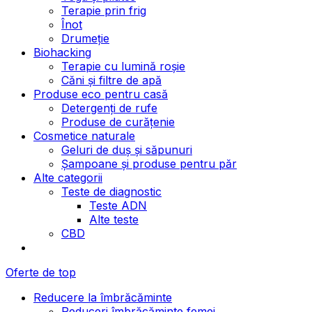
Terapie prin frig
Înot
Drumeție
Biohacking
Terapie cu lumină roșie
Căni și filtre de apă
Produse eco pentru casă
Detergenți de rufe
Produse de curățenie
Cosmetice naturale
Geluri de duș și săpunuri
Șampoane și produse pentru păr
Alte categorii
Teste de diagnostic
Teste ADN
Alte teste
CBD
Oferte de top
Reducere la îmbrăcăminte
Reduceri îmbrăcăminte femei