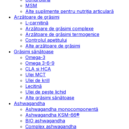
MSM
Alte suplimente pentru nutriția articulară
Arzătoare de grăsimi
L-carnitină
Arzătoare de grăsimi complexe
Arzătoare de grăsimi termogenice
Controlul apetitului
Alte arzătoare de grăsimi
Grăsimi sănătoase
Omega-3
Omega 3-6-9
CLA şi HCA
Ulei MCT
Ulei de krill
Lecitină
Ulei de pește lichid
Alte grăsimi sănătoase
Ashwagandha
Ashwagandha monocomponentă
Ashwagandha KSM-66®
BIO ashwagandha
Complex ashwagandha