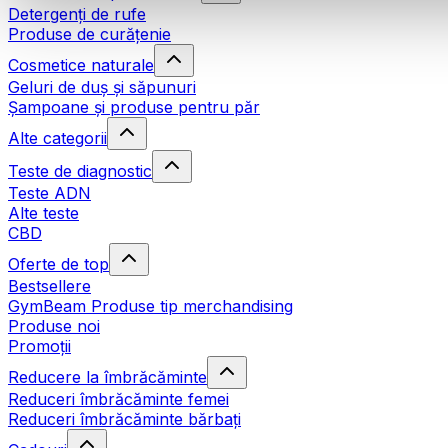
Detergenți de rufe
Produse de curățenie
Cosmetice naturale
Geluri de duș și săpunuri
Șampoane și produse pentru păr
Alte categorii
Teste de diagnostic
Teste ADN
Alte teste
CBD
Oferte de top
Bestsellere
GymBeam Produse tip merchandising
Produse noi
Promoții
Reducere la îmbrăcăminte
Reduceri îmbrăcăminte femei
Reduceri îmbrăcăminte bărbați