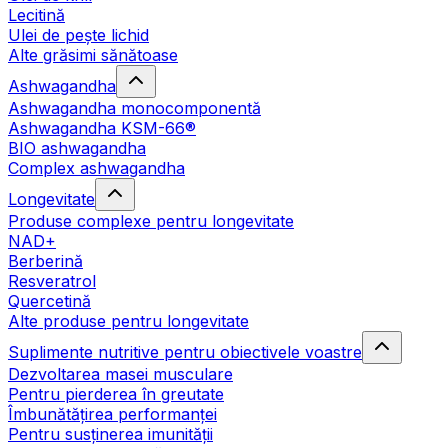
Lecitină
Ulei de pește lichid
Alte grăsimi sănătoase
Ashwagandha
Ashwagandha monocomponentă
Ashwagandha KSM-66®
BIO ashwagandha
Complex ashwagandha
Longevitate
Produse complexe pentru longevitate
NAD+
Berberină
Resveratrol
Quercetină
Alte produse pentru longevitate
Suplimente nutritive pentru obiectivele voastre
Dezvoltarea masei musculare
Pentru pierderea în greutate
Îmbunătățirea performanței
Pentru susținerea imunității