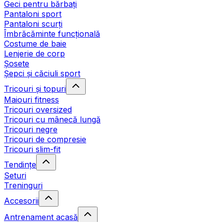
Geci pentru bărbați
Pantaloni sport
Pantaloni scurți
Îmbrăcăminte funcțională
Costume de baie
Lenjerie de corp
Șosete
Șepci și căciuli sport
Tricouri și topuri
Maiouri fitness
Tricouri oversized
Tricouri cu mânecă lungă
Tricouri negre
Tricouri de compresie
Tricouri slim-fit
Tendințe
Seturi
Treninguri
Accesorii
Antrenament acasă