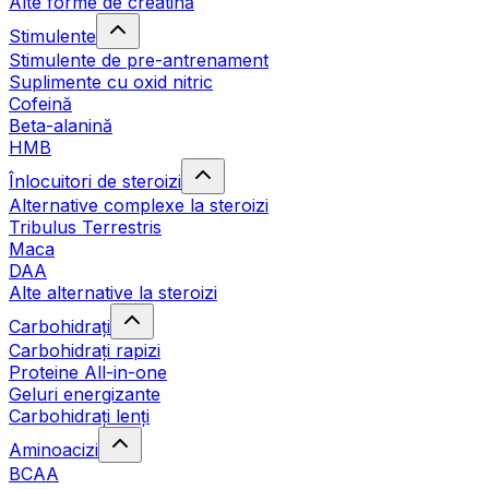
Alte forme de creatină
Stimulente
Stimulente de pre-antrenament
Suplimente cu oxid nitric
Cofeină
Beta-alanină
HMB
Înlocuitori de steroizi
Alternative complexe la steroizi
Tribulus Terrestris
Maca
DAA
Alte alternative la steroizi
Carbohidrați
Carbohidrați rapizi
Proteine All-in-one
Geluri energizante
Carbohidrați lenți
Aminoacizi
BCAA