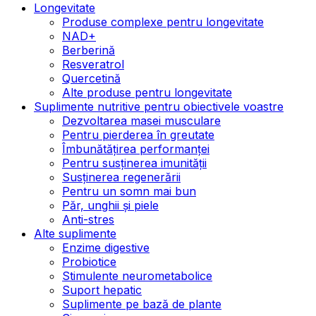
Longevitate
Produse complexe pentru longevitate
NAD+
Berberină
Resveratrol
Quercetină
Alte produse pentru longevitate
Suplimente nutritive pentru obiectivele voastre
Dezvoltarea masei musculare
Pentru pierderea în greutate
Îmbunătățirea performanței
Pentru susținerea imunității
Susținerea regenerării
Pentru un somn mai bun
Păr, unghii și piele
Anti-stres
Alte suplimente
Enzime digestive
Probiotice
Stimulente neurometabolice
Suport hepatic
Suplimente pe bază de plante