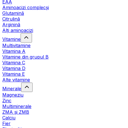
EAA
Aminoacizi complecși
Glutamină
Citrulină
Arginină
Alți aminoacizi
Vitamine
Multivitamine
Vitamina A
Vitamine din grupul B
Vitamina C
Vitamina D
Vitamina E
Alte vitamine
Minerale
Magneziu
Zinc
Multiminerale
ZMA și ZMB
Calciu
Fier