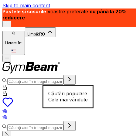
Skip to main content
Pastele și sosurile
voastre preferate
cu până la 20%
reducere
Limbă:
RO
Livrare în:
Căutări populare
Cele mai vândute