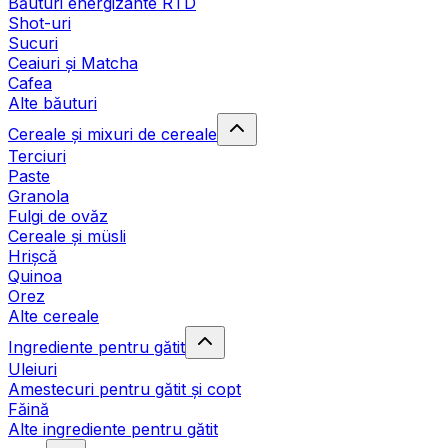
Băuturi energizante RTD
Shot-uri
Sucuri
Ceaiuri și Matcha
Cafea
Alte băuturi
Cereale și mixuri de cereale
Terciuri
Paste
Granola
Fulgi de ovăz
Cereale și müsli
Hrișcă
Quinoa
Orez
Alte cereale
Ingrediente pentru gătit
Uleiuri
Amestecuri pentru gătit și copt
Făină
Alte ingrediente pentru gătit