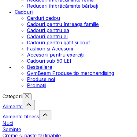
Reduceri îmbrăcăminte bărbați
Cadouri
Carduri cadou
Cadouri pentru întreaga familie
Cadouri pentru ea
Cadouri pentru el
Cadouri pentru gătit și copt
Fashion și Accesorii
Accesorii pentru exerciții
Cadouri sub 50 LEI
Bestsellere
GymBeam Produse tip merchandising
Produse noi
Promoții
Categorii
Alimente
Alimente fitness
Nuci
Semințe
Creme și paste tartinabile