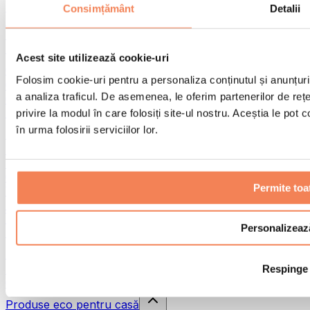
Pistoale de masaj
Consimțământ
Detalii
Instrumente de masaj
Role pentru masaj
Alte ajutoare pentru reabilitare
Acest site utilizează cookie-uri
Genți & rucsacuri
Folosim cookie-uri pentru a personaliza conținutul și anunțurile
Genți și accesorii pentru alimente
a analiza traficul. De asemenea, le oferim partenerilor de rețel
Genți pentru sala de sport
Rucsacuri
privire la modul în care folosiți site-ul nostru. Aceștia le pot
în urma folosirii serviciilor lor.
Accesorii în funcție de activitate
Alergare
Sporturi de contact
Ciclism
Permite toa
Yoga și pilates
Terapie prin frig
Înot
Personalizeaz
Drumeție
Biohacking
Respinge
Terapie cu lumină roșie
Căni și filtre de apă
Produse eco pentru casă