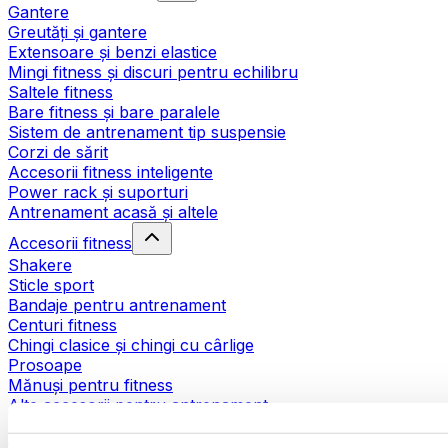
Gantere
Greutăți și gantere
Extensoare și benzi elastice
Mingi fitness și discuri pentru echilibru
Saltele fitness
Bare fitness și bare paralele
Sistem de antrenament tip suspensie
Corzi de sărit
Accesorii fitness inteligente
Power rack și suporturi
Antrenament acasă și altele
Accesorii fitness
Shakere
Sticle sport
Bandaje pentru antrenament
Centuri fitness
Chingi clasice și chingi cu cârlige
Prosoape
Mănuși pentru fitness
Alte accesorii pentru antrenament
Ajutoare pentru reabilitare