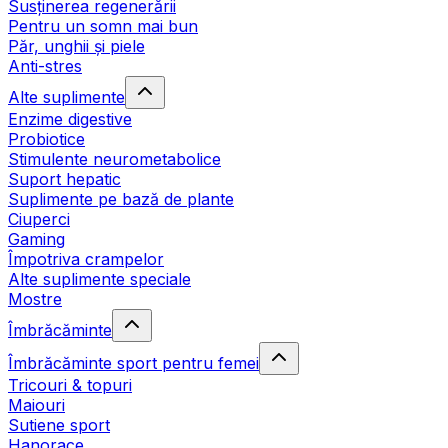
Susținerea regenerării
Pentru un somn mai bun
Păr, unghii și piele
Anti-stres
Alte suplimente
Enzime digestive
Probiotice
Stimulente neurometabolice
Suport hepatic
Suplimente pe bază de plante
Ciuperci
Gaming
Împotriva crampelor
Alte suplimente speciale
Mostre
Îmbrăcăminte
Îmbrăcăminte sport pentru femei
Tricouri & topuri
Maiouri
Sutiene sport
Hanorace