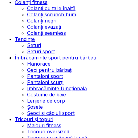
Colanți fitness
Colanți cu talie înaltă
Colanți scrunch bum
Colanți negri
Colanți evazați
Colanți seamless
Tendințe
Seturi
Seturi sport
Îmbrăcăminte sport pentru bărbați
Hanorace
Geci pentru bărbați
Pantaloni sport
Pantaloni scurți
Îmbrăcăminte funcțională
Costume de baie
Lenjerie de corp
Șosete
Șepci și căciuli sport
Tricouri și topuri
Maiouri fitness
Tricouri oversized
Tricouri cu mânecă lungă