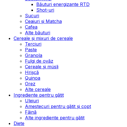
Băuturi energizante RTD
Shot-uri
Sucuri
Ceaiuri și Matcha
Cafea
Alte băuturi
Cereale și mixuri de cereale
Terciuri
Paste
Granola
Fulgi de ovăz
Cereale și müsli
Hrișcă
Quinoa
Orez
Alte cereale
Ingrediente pentru gătit
Uleiuri
Amestecuri pentru gătit și copt
Făină
Alte ingrediente pentru gătit
Diete