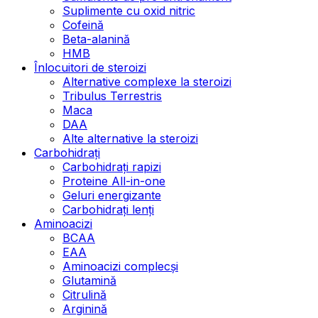
Suplimente cu oxid nitric
Cofeină
Beta-alanină
HMB
Înlocuitori de steroizi
Alternative complexe la steroizi
Tribulus Terrestris
Maca
DAA
Alte alternative la steroizi
Carbohidrați
Carbohidrați rapizi
Proteine All-in-one
Geluri energizante
Carbohidrați lenți
Aminoacizi
BCAA
EAA
Aminoacizi complecși
Glutamină
Citrulină
Arginină