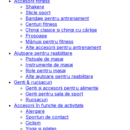
Accesorii fitness
Shakere
Sticle sport
Bandaje pentru antrenament
Centuri fitness
Chingi clasice și chingi cu cârlige
Prosoape
Mănuși pentru fitness
Alte accesorii pentru antrenament
Ajutoare pentru reabilitare
Pistoale de masaj
Instrumente de masaj
Role pentru masaj
Alte ajutoare pentru reabilitare
Genți & rucsacuri
Genți și accesorii pentru alimente
Genți pentru sala de sport
Rucsacuri
Accesorii în funcție de activitate
Alergare
Sporturi de contact
Ciclism
Yoga și pilates