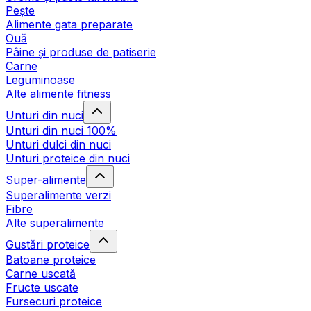
Pește
Alimente gata preparate
Ouă
Pâine și produse de patiserie
Carne
Leguminoase
Alte alimente fitness
Unturi din nuci
Unturi din nuci 100%
Unturi dulci din nuci
Unturi proteice din nuci
Super-alimente
Superalimente verzi
Fibre
Alte superalimente
Gustări proteice
Batoane proteice
Carne uscată
Fructe uscate
Fursecuri proteice