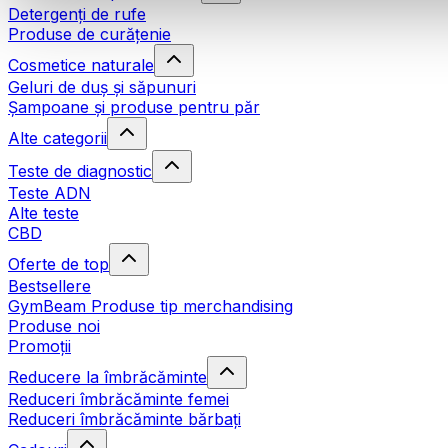
Detergenți de rufe
Produse de curățenie
Cosmetice naturale
Geluri de duș și săpunuri
Șampoane și produse pentru păr
Alte categorii
Teste de diagnostic
Teste ADN
Alte teste
CBD
Oferte de top
Bestsellere
GymBeam Produse tip merchandising
Produse noi
Promoții
Reducere la îmbrăcăminte
Reduceri îmbrăcăminte femei
Reduceri îmbrăcăminte bărbați