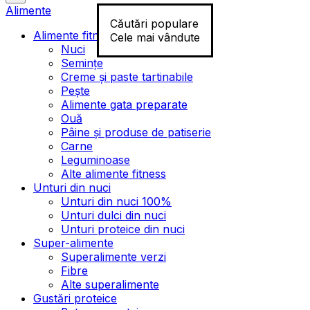
Alimente
Căutări populare
Alimente fitness
Cele mai vândute
Nuci
Semințe
Creme și paste tartinabile
Pește
Alimente gata preparate
Ouă
Pâine și produse de patiserie
Carne
Leguminoase
Alte alimente fitness
Unturi din nuci
Unturi din nuci 100%
Unturi dulci din nuci
Unturi proteice din nuci
Super-alimente
Superalimente verzi
Fibre
Alte superalimente
Gustări proteice