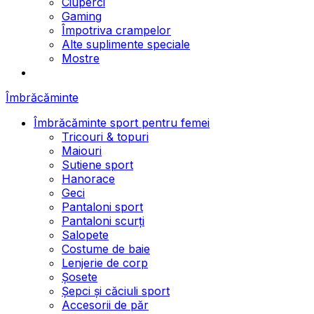
Ciuperci
Gaming
Împotriva crampelor
Alte suplimente speciale
Mostre
Îmbrăcăminte
Îmbrăcăminte sport pentru femei
Tricouri & topuri
Maiouri
Sutiene sport
Hanorace
Geci
Pantaloni sport
Pantaloni scurți
Salopete
Costume de baie
Lenjerie de corp
Șosete
Șepci și căciuli sport
Accesorii de păr