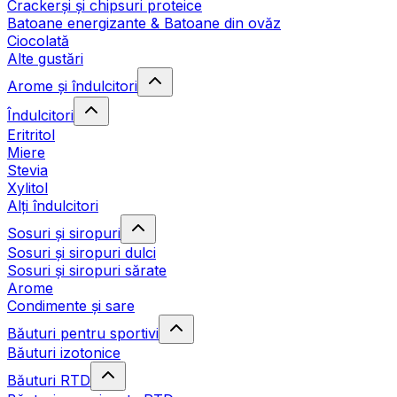
Crackerși și chipsuri proteice
Batoane energizante & Batoane din ovăz
Ciocolată
Alte gustări
Arome și îndulcitori
Îndulcitori
Eritritol
Miere
Stevia
Xylitol
Alți îndulcitori
Sosuri și siropuri
Sosuri și siropuri dulci
Sosuri și siropuri sărate
Arome
Condimente și sare
Băuturi pentru sportivi
Băuturi izotonice
Băuturi RTD