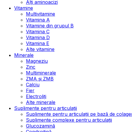
Alți aminoacizi
Vitamine
Multivitamine
Vitamina A
Vitamine din grupul B
Vitamina C
Vitamina D
Vitamina E
Alte vitamine
Minerale
Magneziu
Zinc
Multiminerale
ZMA și ZMB
Calciu
Fier
Electroliți
Alte minerale
Suplimente pentru articulații
Suplimente pentru articulații pe bază de colage
Suplimente complexe pentru articulații
Glucozamină
Condroitină