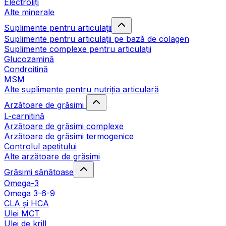
Electroliți
Alte minerale
Suplimente pentru articulații
Suplimente pentru articulații pe bază de colagen
Suplimente complexe pentru articulații
Glucozamină
Condroitină
MSM
Alte suplimente pentru nutriția articulară
Arzătoare de grăsimi
L-carnitină
Arzătoare de grăsimi complexe
Arzătoare de grăsimi termogenice
Controlul apetitului
Alte arzătoare de grăsimi
Grăsimi sănătoase
Omega-3
Omega 3-6-9
CLA şi HCA
Ulei MCT
Ulei de krill