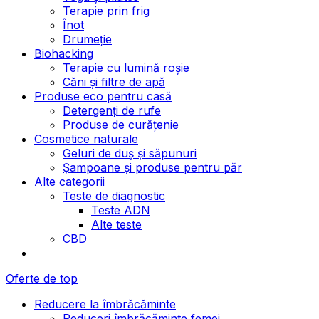
Terapie prin frig
Înot
Drumeție
Biohacking
Terapie cu lumină roșie
Căni și filtre de apă
Produse eco pentru casă
Detergenți de rufe
Produse de curățenie
Cosmetice naturale
Geluri de duș și săpunuri
Șampoane și produse pentru păr
Alte categorii
Teste de diagnostic
Teste ADN
Alte teste
CBD
Oferte de top
Reducere la îmbrăcăminte
Reduceri îmbrăcăminte femei