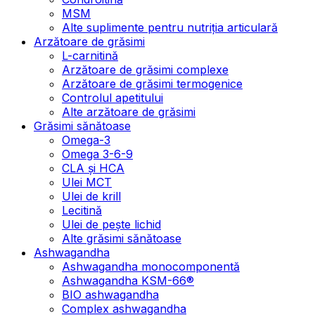
MSM
Alte suplimente pentru nutriția articulară
Arzătoare de grăsimi
L-carnitină
Arzătoare de grăsimi complexe
Arzătoare de grăsimi termogenice
Controlul apetitului
Alte arzătoare de grăsimi
Grăsimi sănătoase
Omega-3
Omega 3-6-9
CLA şi HCA
Ulei MCT
Ulei de krill
Lecitină
Ulei de pește lichid
Alte grăsimi sănătoase
Ashwagandha
Ashwagandha monocomponentă
Ashwagandha KSM-66®
BIO ashwagandha
Complex ashwagandha