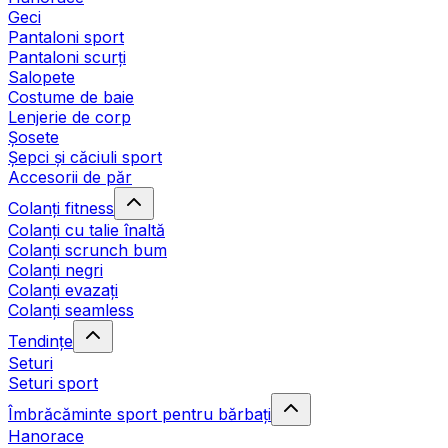
Geci
Pantaloni sport
Pantaloni scurți
Salopete
Costume de baie
Lenjerie de corp
Șosete
Șepci și căciuli sport
Accesorii de păr
Colanți fitness
Colanți cu talie înaltă
Colanți scrunch bum
Colanți negri
Colanți evazați
Colanți seamless
Tendințe
Seturi
Seturi sport
Îmbrăcăminte sport pentru bărbați
Hanorace