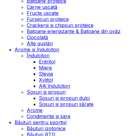
Batoane proteice
Carne uscată
Fructe uscate
Fursecuri proteice
Crackerși și chipsuri proteice
Batoane energizante & Batoane din ovăz
Ciocolată
Alte gustări
Arome și îndulcitori
Îndulcitori
Eritritol
Miere
Stevia
Xylitol
Alți îndulcitori
Sosuri și siropuri
Sosuri și siropuri dulci
Sosuri și siropuri sărate
Arome
Condimente și sare
Băuturi pentru sportivi
Băuturi izotonice
Băuturi RTD