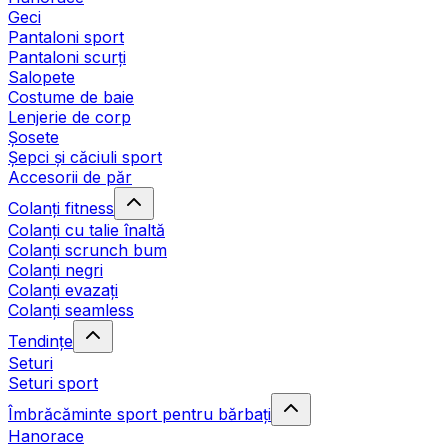
Geci
Pantaloni sport
Pantaloni scurți
Salopete
Costume de baie
Lenjerie de corp
Șosete
Șepci și căciuli sport
Accesorii de păr
Colanți fitness
Colanți cu talie înaltă
Colanți scrunch bum
Colanți negri
Colanți evazați
Colanți seamless
Tendințe
Seturi
Seturi sport
Îmbrăcăminte sport pentru bărbați
Hanorace