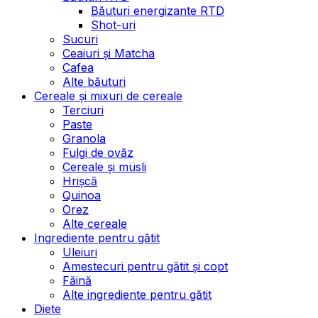
Băuturi energizante RTD
Shot-uri
Sucuri
Ceaiuri și Matcha
Cafea
Alte băuturi
Cereale și mixuri de cereale
Terciuri
Paste
Granola
Fulgi de ovăz
Cereale și müsli
Hrișcă
Quinoa
Orez
Alte cereale
Ingrediente pentru gătit
Uleiuri
Amestecuri pentru gătit și copt
Făină
Alte ingrediente pentru gătit
Diete