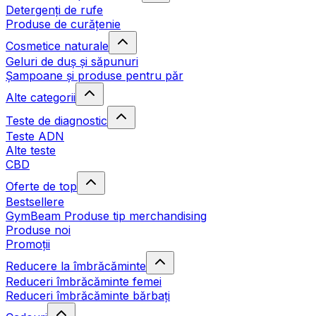
Detergenți de rufe
Produse de curățenie
Cosmetice naturale
Geluri de duș și săpunuri
Șampoane și produse pentru păr
Alte categorii
Teste de diagnostic
Teste ADN
Alte teste
CBD
Oferte de top
Bestsellere
GymBeam Produse tip merchandising
Produse noi
Promoții
Reducere la îmbrăcăminte
Reduceri îmbrăcăminte femei
Reduceri îmbrăcăminte bărbați