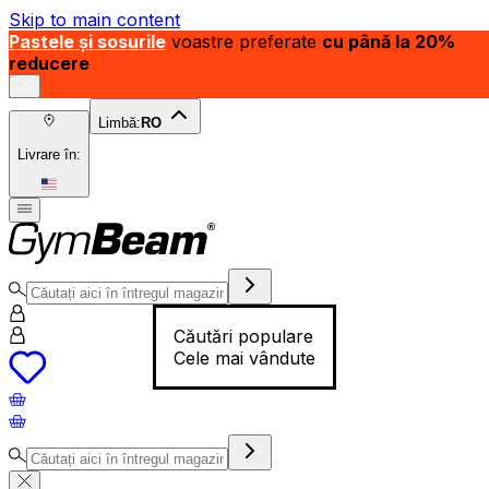
Skip to main content
Pastele și sosurile
voastre preferate
cu până la 20%
reducere
Limbă:
RO
Livrare în:
Căutări populare
Cele mai vândute