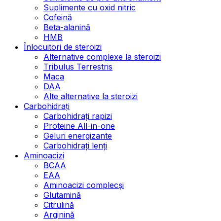
Suplimente cu oxid nitric
Cofeină
Beta-alanină
HMB
Înlocuitori de steroizi
Alternative complexe la steroizi
Tribulus Terrestris
Maca
DAA
Alte alternative la steroizi
Carbohidrați
Carbohidrați rapizi
Proteine All-in-one
Geluri energizante
Carbohidrați lenți
Aminoacizi
BCAA
EAA
Aminoacizi complecși
Glutamină
Citrulină
Arginină