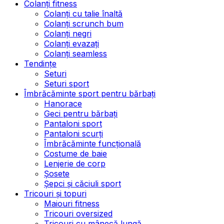
Colanți fitness
Colanți cu talie înaltă
Colanți scrunch bum
Colanți negri
Colanți evazați
Colanți seamless
Tendințe
Seturi
Seturi sport
Îmbrăcăminte sport pentru bărbați
Hanorace
Geci pentru bărbați
Pantaloni sport
Pantaloni scurți
Îmbrăcăminte funcțională
Costume de baie
Lenjerie de corp
Șosete
Șepci și căciuli sport
Tricouri și topuri
Maiouri fitness
Tricouri oversized
Tricouri cu mânecă lungă