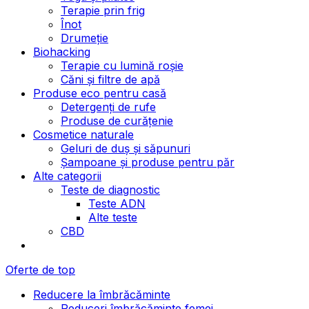
Terapie prin frig
Înot
Drumeție
Biohacking
Terapie cu lumină roșie
Căni și filtre de apă
Produse eco pentru casă
Detergenți de rufe
Produse de curățenie
Cosmetice naturale
Geluri de duș și săpunuri
Șampoane și produse pentru păr
Alte categorii
Teste de diagnostic
Teste ADN
Alte teste
CBD
Oferte de top
Reducere la îmbrăcăminte
Reduceri îmbrăcăminte femei