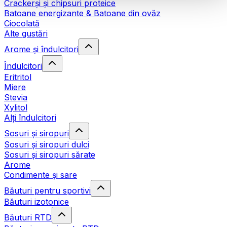
Crackerși și chipsuri proteice
Batoane energizante & Batoane din ovăz
Ciocolată
Alte gustări
Arome și îndulcitori
Îndulcitori
Eritritol
Miere
Stevia
Xylitol
Alți îndulcitori
Sosuri și siropuri
Sosuri și siropuri dulci
Sosuri și siropuri sărate
Arome
Condimente și sare
Băuturi pentru sportivi
Băuturi izotonice
Băuturi RTD