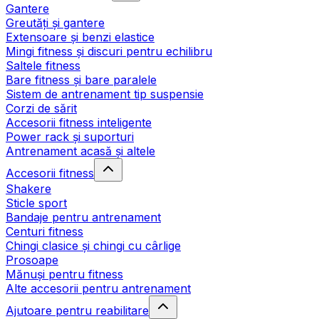
Gantere
Greutăți și gantere
Extensoare și benzi elastice
Mingi fitness și discuri pentru echilibru
Saltele fitness
Bare fitness și bare paralele
Sistem de antrenament tip suspensie
Corzi de sărit
Accesorii fitness inteligente
Power rack și suporturi
Antrenament acasă și altele
Accesorii fitness
Shakere
Sticle sport
Bandaje pentru antrenament
Centuri fitness
Chingi clasice și chingi cu cârlige
Prosoape
Mănuși pentru fitness
Alte accesorii pentru antrenament
Ajutoare pentru reabilitare