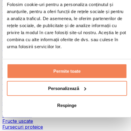
Pește
Folosim cookie-uri pentru a personaliza conținutul și
Alimente gata preparate
anunțurile, pentru a oferi funcții de rețele sociale și pentru
Ouă
a analiza traficul. De asemenea, le oferim partenerilor de
Pâine și produse de patiserie
rețele sociale, de publicitate și de analize informații cu
Carne
privire la modul în care folosiți site-ul nostru. Aceștia le pot
Leguminoase
Alte alimente fitness
combina cu alte informații oferite de dvs. sau culese în
urma folosirii serviciilor lor.
Unturi din nuci
Unturi din nuci 100%
Unturi dulci din nuci
Unturi proteice din nuci
Permite toate
Super-alimente
Superalimente verzi
Fibre
Personalizează
Alte superalimente
Gustări proteice
Respinge
Batoane proteice
Carne uscată
Fructe uscate
Fursecuri proteice