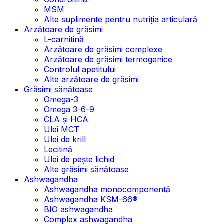
MSM
Alte suplimente pentru nutriția articulară
Arzătoare de grăsimi
L-carnitină
Arzătoare de grăsimi complexe
Arzătoare de grăsimi termogenice
Controlul apetitului
Alte arzătoare de grăsimi
Grăsimi sănătoase
Omega-3
Omega 3-6-9
CLA şi HCA
Ulei MCT
Ulei de krill
Lecitină
Ulei de pește lichid
Alte grăsimi sănătoase
Ashwagandha
Ashwagandha monocomponentă
Ashwagandha KSM-66®
BIO ashwagandha
Complex ashwagandha