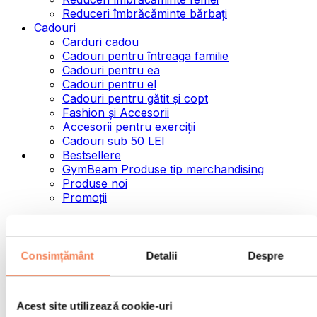
Reduceri îmbrăcăminte bărbați
Cadouri
Carduri cadou
Cadouri pentru întreaga familie
Cadouri pentru ea
Cadouri pentru el
Cadouri pentru gătit și copt
Fashion și Accesorii
Accesorii pentru exerciții
Cadouri sub 50 LEI
Bestsellere
GymBeam Produse tip merchandising
Produse noi
Promoții
Categorii
Alimente
Consimțământ
Detalii
Despre
Alimente fitness
Nuci
Semințe
Acest site utilizează cookie-uri
Creme și paste tartinabile