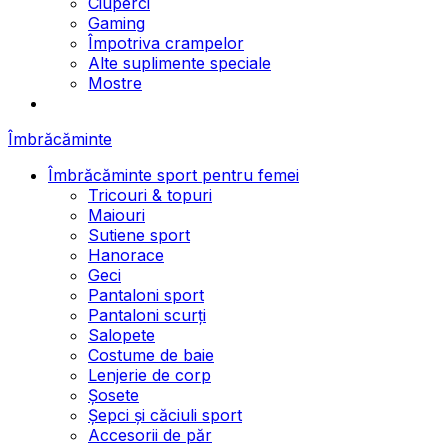
Ciuperci
Gaming
Împotriva crampelor
Alte suplimente speciale
Mostre
Îmbrăcăminte
Îmbrăcăminte sport pentru femei
Tricouri & topuri
Maiouri
Sutiene sport
Hanorace
Geci
Pantaloni sport
Pantaloni scurți
Salopete
Costume de baie
Lenjerie de corp
Șosete
Șepci și căciuli sport
Accesorii de păr