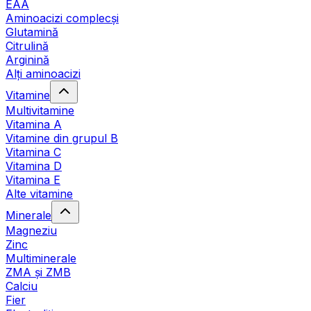
EAA
Aminoacizi complecși
Glutamină
Citrulină
Arginină
Alți aminoacizi
Vitamine
Multivitamine
Vitamina A
Vitamine din grupul B
Vitamina C
Vitamina D
Vitamina E
Alte vitamine
Minerale
Magneziu
Zinc
Multiminerale
ZMA și ZMB
Calciu
Fier