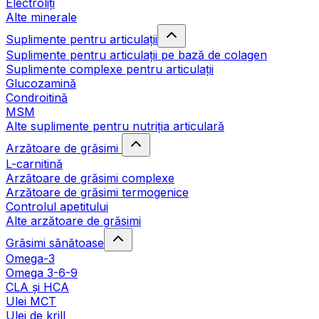
Electroliți
Alte minerale
Suplimente pentru articulații
Suplimente pentru articulații pe bază de colagen
Suplimente complexe pentru articulații
Glucozamină
Condroitină
MSM
Alte suplimente pentru nutriția articulară
Arzătoare de grăsimi
L-carnitină
Arzătoare de grăsimi complexe
Arzătoare de grăsimi termogenice
Controlul apetitului
Alte arzătoare de grăsimi
Grăsimi sănătoase
Omega-3
Omega 3-6-9
CLA şi HCA
Ulei MCT
Ulei de krill