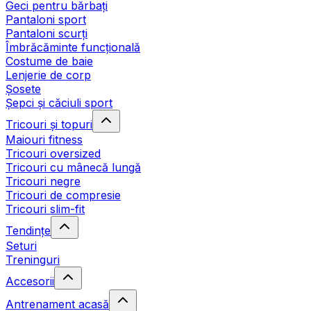
Geci pentru bărbați
Pantaloni sport
Pantaloni scurți
Îmbrăcăminte funcțională
Costume de baie
Lenjerie de corp
Șosete
Șepci și căciuli sport
Tricouri și topuri
Maiouri fitness
Tricouri oversized
Tricouri cu mânecă lungă
Tricouri negre
Tricouri de compresie
Tricouri slim-fit
Tendințe
Seturi
Treninguri
Accesorii
Antrenament acasă