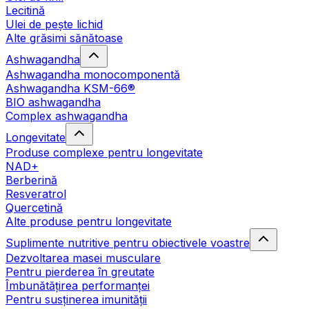
Lecitină
Ulei de pește lichid
Alte grăsimi sănătoase
Ashwagandha
Ashwagandha monocomponentă
Ashwagandha KSM-66®
BIO ashwagandha
Complex ashwagandha
Longevitate
Produse complexe pentru longevitate
NAD+
Berberină
Resveratrol
Quercetină
Alte produse pentru longevitate
Suplimente nutritive pentru obiectivele voastre
Dezvoltarea masei musculare
Pentru pierderea în greutate
Îmbunătățirea performanței
Pentru susținerea imunității