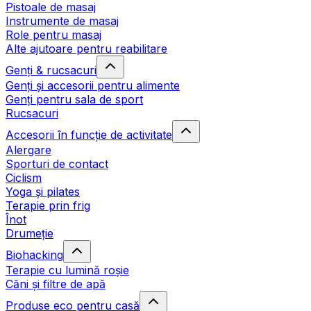
Pistoale de masaj
Instrumente de masaj
Role pentru masaj
Alte ajutoare pentru reabilitare
Genți & rucsacuri
Genți și accesorii pentru alimente
Genți pentru sala de sport
Rucsacuri
Accesorii în funcție de activitate
Alergare
Sporturi de contact
Ciclism
Yoga și pilates
Terapie prin frig
Înot
Drumeție
Biohacking
Terapie cu lumină roșie
Căni și filtre de apă
Produse eco pentru casă