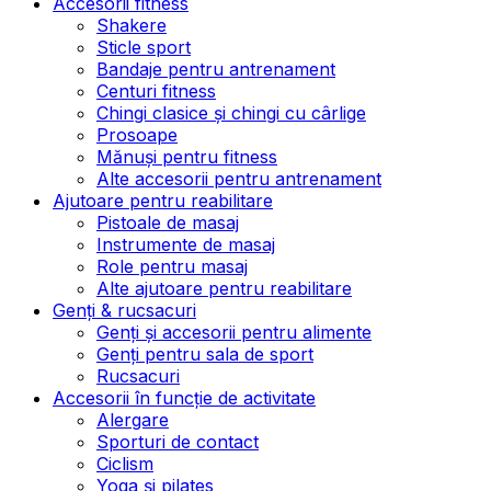
Accesorii fitness
Shakere
Sticle sport
Bandaje pentru antrenament
Centuri fitness
Chingi clasice și chingi cu cârlige
Prosoape
Mănuși pentru fitness
Alte accesorii pentru antrenament
Ajutoare pentru reabilitare
Pistoale de masaj
Instrumente de masaj
Role pentru masaj
Alte ajutoare pentru reabilitare
Genți & rucsacuri
Genți și accesorii pentru alimente
Genți pentru sala de sport
Rucsacuri
Accesorii în funcție de activitate
Alergare
Sporturi de contact
Ciclism
Yoga și pilates