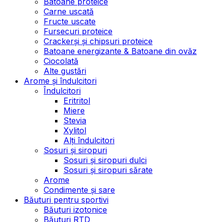
Batoane proteice
Carne uscată
Fructe uscate
Fursecuri proteice
Crackerși și chipsuri proteice
Batoane energizante & Batoane din ovăz
Ciocolată
Alte gustări
Arome și îndulcitori
Îndulcitori
Eritritol
Miere
Stevia
Xylitol
Alți îndulcitori
Sosuri și siropuri
Sosuri și siropuri dulci
Sosuri și siropuri sărate
Arome
Condimente și sare
Băuturi pentru sportivi
Băuturi izotonice
Băuturi RTD