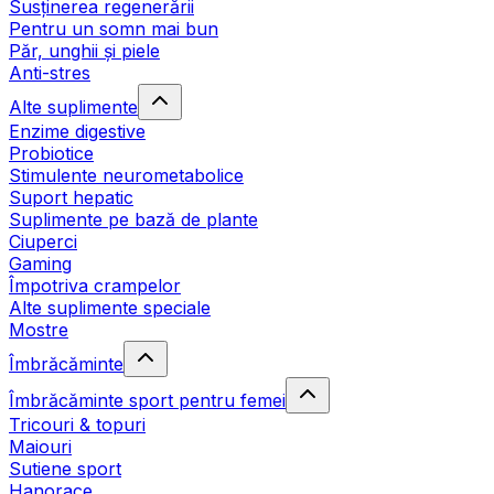
Susținerea regenerării
Pentru un somn mai bun
Păr, unghii și piele
Anti-stres
Alte suplimente
Enzime digestive
Probiotice
Stimulente neurometabolice
Suport hepatic
Suplimente pe bază de plante
Ciuperci
Gaming
Împotriva crampelor
Alte suplimente speciale
Mostre
Îmbrăcăminte
Îmbrăcăminte sport pentru femei
Tricouri & topuri
Maiouri
Sutiene sport
Hanorace