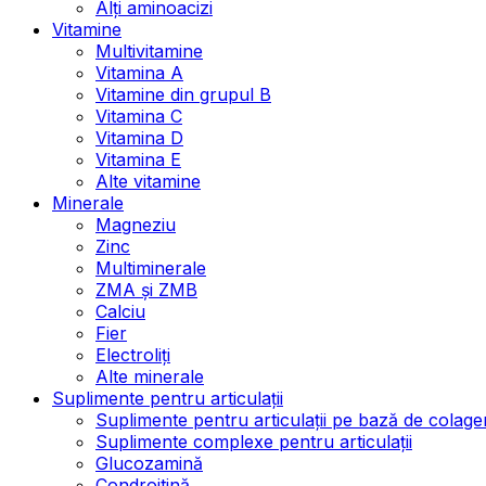
Alți aminoacizi
Vitamine
Multivitamine
Vitamina A
Vitamine din grupul B
Vitamina C
Vitamina D
Vitamina E
Alte vitamine
Minerale
Magneziu
Zinc
Multiminerale
ZMA și ZMB
Calciu
Fier
Electroliți
Alte minerale
Suplimente pentru articulații
Suplimente pentru articulații pe bază de colage
Suplimente complexe pentru articulații
Glucozamină
Condroitină