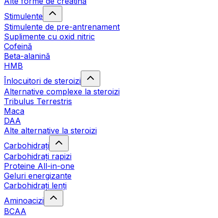
Alte forme de creatină
Stimulente
Stimulente de pre-antrenament
Suplimente cu oxid nitric
Cofeină
Beta-alanină
HMB
Înlocuitori de steroizi
Alternative complexe la steroizi
Tribulus Terrestris
Maca
DAA
Alte alternative la steroizi
Carbohidrați
Carbohidrați rapizi
Proteine All-in-one
Geluri energizante
Carbohidrați lenți
Aminoacizi
BCAA