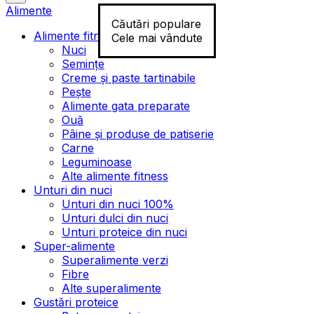
Alimente
Căutări populare
Alimente fitness
Cele mai vândute
Nuci
Semințe
Creme și paste tartinabile
Pește
Alimente gata preparate
Ouă
Pâine și produse de patiserie
Carne
Leguminoase
Alte alimente fitness
Unturi din nuci
Unturi din nuci 100%
Unturi dulci din nuci
Unturi proteice din nuci
Super-alimente
Superalimente verzi
Fibre
Alte superalimente
Gustări proteice