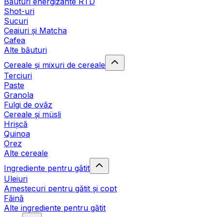
Băuturi energizante RTD
Shot-uri
Sucuri
Ceaiuri și Matcha
Cafea
Alte băuturi
Cereale și mixuri de cereale
Terciuri
Paste
Granola
Fulgi de ovăz
Cereale și müsli
Hrișcă
Quinoa
Orez
Alte cereale
Ingrediente pentru gătit
Uleiuri
Amestecuri pentru gătit și copt
Făină
Alte ingrediente pentru gătit