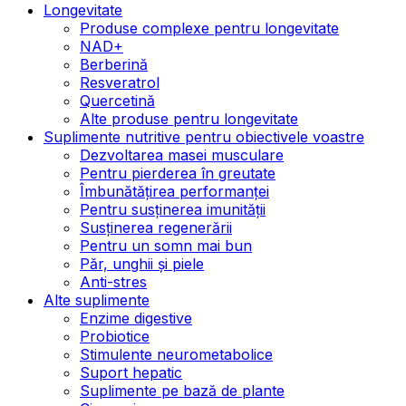
Longevitate
Produse complexe pentru longevitate
NAD+
Berberină
Resveratrol
Quercetină
Alte produse pentru longevitate
Suplimente nutritive pentru obiectivele voastre
Dezvoltarea masei musculare
Pentru pierderea în greutate
Îmbunătățirea performanței
Pentru susținerea imunității
Susținerea regenerării
Pentru un somn mai bun
Păr, unghii și piele
Anti-stres
Alte suplimente
Enzime digestive
Probiotice
Stimulente neurometabolice
Suport hepatic
Suplimente pe bază de plante