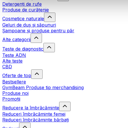
Detergenți de rufe
Produse de curățenie
Cosmetice naturale
Geluri de duș și săpunuri
Șampoane și produse pentru păr
Alte categorii
Teste de diagnostic
Teste ADN
Alte teste
CBD
Oferte de top
Bestsellere
GymBeam Produse tip merchandising
Produse noi
Promoții
Reducere la îmbrăcăminte
Reduceri îmbrăcăminte femei
Reduceri îmbrăcăminte bărbați