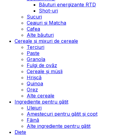
Băuturi energizante RTD
Shot-uri
Sucuri
Ceaiuri și Matcha
Cafea
Alte băuturi
Cereale și mixuri de cereale
Terciuri
Paste
Granola
Fulgi de ovăz
Cereale și müsli
Hrișcă
Quinoa
Orez
Alte cereale
Ingrediente pentru gătit
Uleiuri
Amestecuri pentru gătit și copt
Făină
Alte ingrediente pentru gătit
Diete