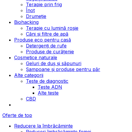
Terapie prin frig
Înot
Drumeție
Biohacking
Terapie cu lumină roșie
Căni și filtre de apă
Produse eco pentru casă
Detergenți de rufe
Produse de curățenie
Cosmetice naturale
Geluri de duș și săpunuri
Șampoane și produse pentru păr
Alte categorii
Teste de diagnostic
Teste ADN
Alte teste
CBD
Oferte de top
Reducere la îmbrăcăminte
Reduceri îmbrăcăminte femei