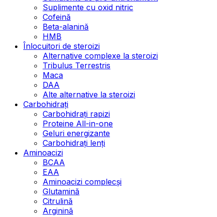
Suplimente cu oxid nitric
Cofeină
Beta-alanină
HMB
Înlocuitori de steroizi
Alternative complexe la steroizi
Tribulus Terrestris
Maca
DAA
Alte alternative la steroizi
Carbohidrați
Carbohidrați rapizi
Proteine All-in-one
Geluri energizante
Carbohidrați lenți
Aminoacizi
BCAA
EAA
Aminoacizi complecși
Glutamină
Citrulină
Arginină