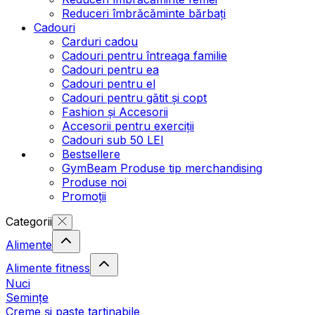
Reduceri îmbrăcăminte bărbați
Cadouri
Carduri cadou
Cadouri pentru întreaga familie
Cadouri pentru ea
Cadouri pentru el
Cadouri pentru gătit și copt
Fashion și Accesorii
Accesorii pentru exerciții
Cadouri sub 50 LEI
Bestsellere
GymBeam Produse tip merchandising
Produse noi
Promoții
Categorii
Alimente
Alimente fitness
Nuci
Semințe
Creme și paste tartinabile