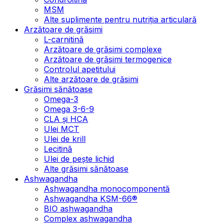
MSM
Alte suplimente pentru nutriția articulară
Arzătoare de grăsimi
L-carnitină
Arzătoare de grăsimi complexe
Arzătoare de grăsimi termogenice
Controlul apetitului
Alte arzătoare de grăsimi
Grăsimi sănătoase
Omega-3
Omega 3-6-9
CLA şi HCA
Ulei MCT
Ulei de krill
Lecitină
Ulei de pește lichid
Alte grăsimi sănătoase
Ashwagandha
Ashwagandha monocomponentă
Ashwagandha KSM-66®
BIO ashwagandha
Complex ashwagandha