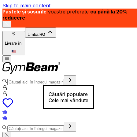
Skip to main content
Pastele și sosurile
voastre preferate
cu până la 20%
reducere
Limbă:
RO
Livrare în:
Căutări populare
Cele mai vândute