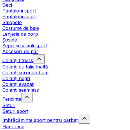
Geci
Pantaloni sport
Pantaloni scurți
Salopete
Costume de baie
Lenjerie de corp
Șosete
Șepci și căciuli sport
Accesorii de păr
Colanți fitness
Colanți cu talie înaltă
Colanți scrunch bum
Colanți negri
Colanți evazați
Colanți seamless
Tendințe
Seturi
Seturi sport
Îmbrăcăminte sport pentru bărbați
Hanorace