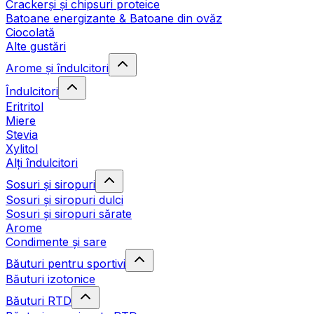
Crackerși și chipsuri proteice
Batoane energizante & Batoane din ovăz
Ciocolată
Alte gustări
Arome și îndulcitori
Îndulcitori
Eritritol
Miere
Stevia
Xylitol
Alți îndulcitori
Sosuri și siropuri
Sosuri și siropuri dulci
Sosuri și siropuri sărate
Arome
Condimente și sare
Băuturi pentru sportivi
Băuturi izotonice
Băuturi RTD