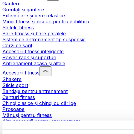
Gantere
Greutăți și gantere
Extensoare și benzi elastice
Mingi fitness și discuri pentru echilibru
Saltele fitness
Bare fitness și bare paralele
Sistem de antrenament tip suspensie
Corzi de sărit
Accesorii fitness inteligente
Power rack și suporturi
Antrenament acasă și altele
Accesorii fitness
Shakere
Sticle sport
Bandaje pentru antrenament
Centuri fitness
Chingi clasice și chingi cu cârlige
Prosoape
Mănuși pentru fitness
Alte accesorii pentru antrenament
Ajutoare pentru reabilitare