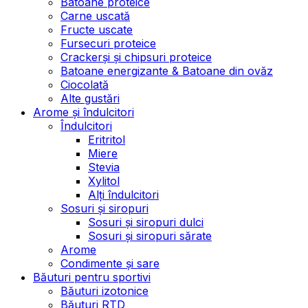
Batoane proteice
Carne uscată
Fructe uscate
Fursecuri proteice
Crackerși și chipsuri proteice
Batoane energizante & Batoane din ovăz
Ciocolată
Alte gustări
Arome și îndulcitori
Îndulcitori
Eritritol
Miere
Stevia
Xylitol
Alți îndulcitori
Sosuri și siropuri
Sosuri și siropuri dulci
Sosuri și siropuri sărate
Arome
Condimente și sare
Băuturi pentru sportivi
Băuturi izotonice
Băuturi RTD