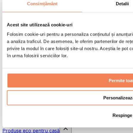
Pistoale de masaj
Consimțământ
Detalii
Instrumente de masaj
Role pentru masaj
Alte ajutoare pentru reabilitare
Acest site utilizează cookie-uri
Genți & rucsacuri
Folosim cookie-uri pentru a personaliza conținutul și anunțurile
Genți și accesorii pentru alimente
a analiza traficul. De asemenea, le oferim partenerilor de rețel
Genți pentru sala de sport
Rucsacuri
privire la modul în care folosiți site-ul nostru. Aceștia le pot
în urma folosirii serviciilor lor.
Accesorii în funcție de activitate
Alergare
Sporturi de contact
Ciclism
Permite toa
Yoga și pilates
Terapie prin frig
Înot
Personalizeaz
Drumeție
Biohacking
Respinge
Terapie cu lumină roșie
Căni și filtre de apă
Produse eco pentru casă