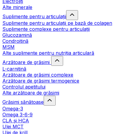
Electroliți
Alte minerale
Suplimente pentru articulații
Suplimente pentru articulații pe bază de colagen
Suplimente complexe pentru articulații
Glucozamină
Condroitină
MSM
Alte suplimente pentru nutriția articulară
Arzătoare de grăsimi
L-carnitină
Arzătoare de grăsimi complexe
Arzătoare de grăsimi termogenice
Controlul apetitului
Alte arzătoare de grăsimi
Grăsimi sănătoase
Omega-3
Omega 3-6-9
CLA şi HCA
Ulei MCT
Ulei de krill