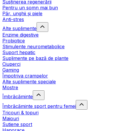
Susținerea regenerării
Pentru un somn mai bun
Păr, unghii și piele
Anti-stres
Alte suplimente
Enzime digestive
Probiotice
Stimulente neurometabolice
Suport hepatic
Suplimente pe bază de plante
Ciuperci
Gaming
Împotriva crampelor
Alte suplimente speciale
Mostre
Îmbrăcăminte
Îmbrăcăminte sport pentru femei
Tricouri & topuri
Maiouri
Sutiene sport
Hanorace