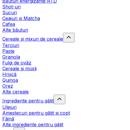
Băuturi energizante RTD
Shot-uri
Sucuri
Ceaiuri și Matcha
Cafea
Alte băuturi
Cereale și mixuri de cereale
Terciuri
Paste
Granola
Fulgi de ovăz
Cereale și müsli
Hrișcă
Quinoa
Orez
Alte cereale
Ingrediente pentru gătit
Uleiuri
Amestecuri pentru gătit și copt
Făină
Alte ingrediente pentru gătit