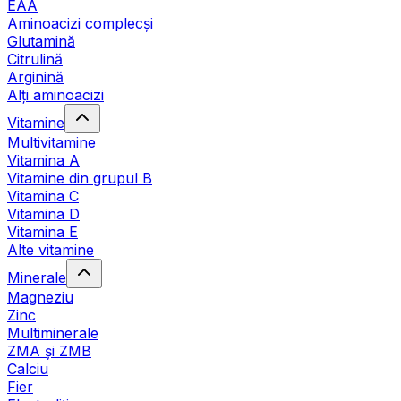
EAA
Aminoacizi complecși
Glutamină
Citrulină
Arginină
Alți aminoacizi
Vitamine
Multivitamine
Vitamina A
Vitamine din grupul B
Vitamina C
Vitamina D
Vitamina E
Alte vitamine
Minerale
Magneziu
Zinc
Multiminerale
ZMA și ZMB
Calciu
Fier