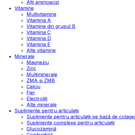
Alți aminoacizi
Vitamine
Multivitamine
Vitamina A
Vitamine din grupul B
Vitamina C
Vitamina D
Vitamina E
Alte vitamine
Minerale
Magneziu
Zinc
Multiminerale
ZMA și ZMB
Calciu
Fier
Electroliți
Alte minerale
Suplimente pentru articulații
Suplimente pentru articulații pe bază de colage
Suplimente complexe pentru articulații
Glucozamină
Condroitină