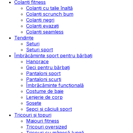
Colanți fitness
Colanți cu talie înaltă
Colanți scrunch bum
Colanți negri
Colanți evazați
Colanți seamless
Tendințe
Seturi
Seturi sport
Îmbrăcăminte sport pentru bărbați
Hanorace
Geci pentru bărbați
Pantaloni sport
Pantaloni scurți
Îmbrăcăminte funcțională
Costume de baie
Lenjerie de corp
Șosete
Șepci și căciuli sport
Tricouri și topuri
Maiouri fitness
Tricouri oversized
Tricouri cu mânecă lungă