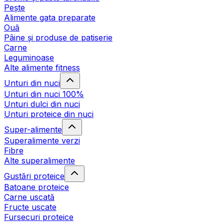
Pește
Alimente gata preparate
Ouă
Pâine și produse de patiserie
Carne
Leguminoase
Alte alimente fitness
Unturi din nuci
Unturi din nuci 100%
Unturi dulci din nuci
Unturi proteice din nuci
Super-alimente
Superalimente verzi
Fibre
Alte superalimente
Gustări proteice
Batoane proteice
Carne uscată
Fructe uscate
Fursecuri proteice