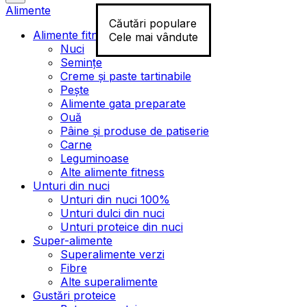
Alimente
Căutări populare
Alimente fitness
Cele mai vândute
Nuci
Semințe
Creme și paste tartinabile
Pește
Alimente gata preparate
Ouă
Pâine și produse de patiserie
Carne
Leguminoase
Alte alimente fitness
Unturi din nuci
Unturi din nuci 100%
Unturi dulci din nuci
Unturi proteice din nuci
Super-alimente
Superalimente verzi
Fibre
Alte superalimente
Gustări proteice