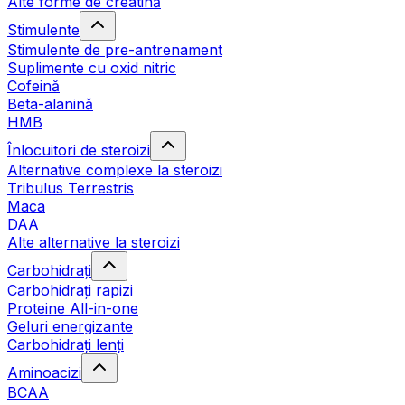
Alte forme de creatină
Stimulente
Stimulente de pre-antrenament
Suplimente cu oxid nitric
Cofeină
Beta-alanină
HMB
Înlocuitori de steroizi
Alternative complexe la steroizi
Tribulus Terrestris
Maca
DAA
Alte alternative la steroizi
Carbohidrați
Carbohidrați rapizi
Proteine All-in-one
Geluri energizante
Carbohidrați lenți
Aminoacizi
BCAA