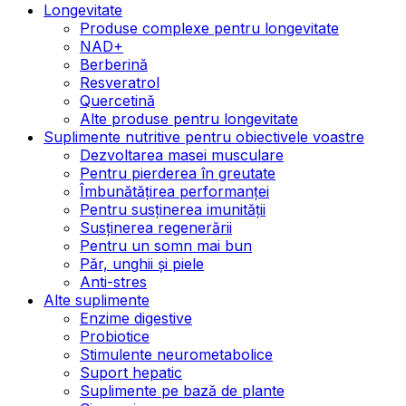
Longevitate
Produse complexe pentru longevitate
NAD+
Berberină
Resveratrol
Quercetină
Alte produse pentru longevitate
Suplimente nutritive pentru obiectivele voastre
Dezvoltarea masei musculare
Pentru pierderea în greutate
Îmbunătățirea performanței
Pentru susținerea imunității
Susținerea regenerării
Pentru un somn mai bun
Păr, unghii și piele
Anti-stres
Alte suplimente
Enzime digestive
Probiotice
Stimulente neurometabolice
Suport hepatic
Suplimente pe bază de plante