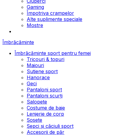
Ciuperci
Gaming
Împotriva crampelor
Alte suplimente speciale
Mostre
Îmbrăcăminte
Îmbrăcăminte sport pentru femei
Tricouri & topuri
Maiouri
Sutiene sport
Hanorace
Geci
Pantaloni sport
Pantaloni scurți
Salopete
Costume de baie
Lenjerie de corp
Șosete
Șepci și căciuli sport
Accesorii de păr