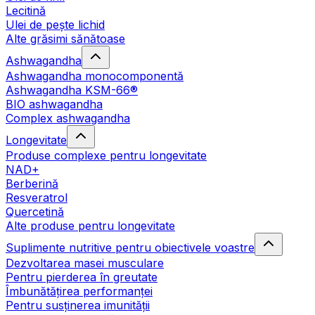
Lecitină
Ulei de pește lichid
Alte grăsimi sănătoase
Ashwagandha
Ashwagandha monocomponentă
Ashwagandha KSM-66®
BIO ashwagandha
Complex ashwagandha
Longevitate
Produse complexe pentru longevitate
NAD+
Berberină
Resveratrol
Quercetină
Alte produse pentru longevitate
Suplimente nutritive pentru obiectivele voastre
Dezvoltarea masei musculare
Pentru pierderea în greutate
Îmbunătățirea performanței
Pentru susținerea imunității