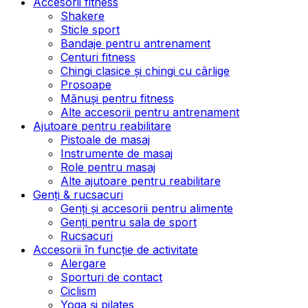
Accesorii fitness
Shakere
Sticle sport
Bandaje pentru antrenament
Centuri fitness
Chingi clasice și chingi cu cârlige
Prosoape
Mănuși pentru fitness
Alte accesorii pentru antrenament
Ajutoare pentru reabilitare
Pistoale de masaj
Instrumente de masaj
Role pentru masaj
Alte ajutoare pentru reabilitare
Genți & rucsacuri
Genți și accesorii pentru alimente
Genți pentru sala de sport
Rucsacuri
Accesorii în funcție de activitate
Alergare
Sporturi de contact
Ciclism
Yoga și pilates