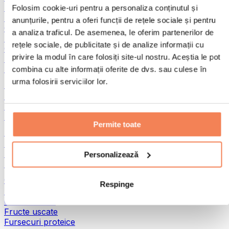
Pește
Folosim cookie-uri pentru a personaliza conținutul și
Alimente gata preparate
anunțurile, pentru a oferi funcții de rețele sociale și pentru
Ouă
a analiza traficul. De asemenea, le oferim partenerilor de
Pâine și produse de patiserie
rețele sociale, de publicitate și de analize informații cu
Carne
privire la modul în care folosiți site-ul nostru. Aceștia le pot
Leguminoase
Alte alimente fitness
combina cu alte informații oferite de dvs. sau culese în
urma folosirii serviciilor lor.
Unturi din nuci
Unturi din nuci 100%
Unturi dulci din nuci
Unturi proteice din nuci
Permite toate
Super-alimente
Superalimente verzi
Fibre
Personalizează
Alte superalimente
Gustări proteice
Respinge
Batoane proteice
Carne uscată
Fructe uscate
Fursecuri proteice