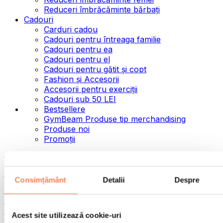
Reduceri îmbrăcăminte bărbați
Cadouri
Carduri cadou
Cadouri pentru întreaga familie
Cadouri pentru ea
Cadouri pentru el
Cadouri pentru gătit și copt
Fashion și Accesorii
Accesorii pentru exerciții
Cadouri sub 50 LEI
Bestsellere
GymBeam Produse tip merchandising
Produse noi
Promoții
Categorii
Alimente
Consimțământ
Detalii
Despre
Alimente fitness
Nuci
Semințe
Acest site utilizează cookie-uri
Creme și paste tartinabile