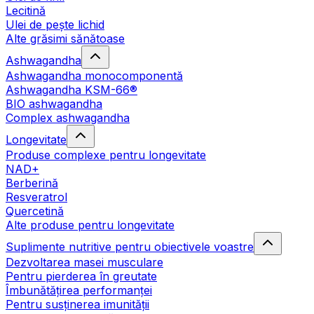
Lecitină
Ulei de pește lichid
Alte grăsimi sănătoase
Ashwagandha
Ashwagandha monocomponentă
Ashwagandha KSM-66®
BIO ashwagandha
Complex ashwagandha
Longevitate
Produse complexe pentru longevitate
NAD+
Berberină
Resveratrol
Quercetină
Alte produse pentru longevitate
Suplimente nutritive pentru obiectivele voastre
Dezvoltarea masei musculare
Pentru pierderea în greutate
Îmbunătățirea performanței
Pentru susținerea imunității