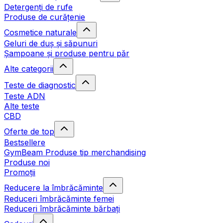
Detergenți de rufe
Produse de curățenie
Cosmetice naturale
Geluri de duș și săpunuri
Șampoane și produse pentru păr
Alte categorii
Teste de diagnostic
Teste ADN
Alte teste
CBD
Oferte de top
Bestsellere
GymBeam Produse tip merchandising
Produse noi
Promoții
Reducere la îmbrăcăminte
Reduceri îmbrăcăminte femei
Reduceri îmbrăcăminte bărbați