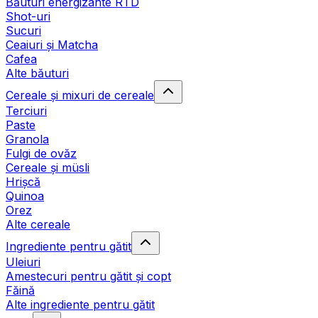
Băuturi energizante RTD
Shot-uri
Sucuri
Ceaiuri și Matcha
Cafea
Alte băuturi
Cereale și mixuri de cereale
Terciuri
Paste
Granola
Fulgi de ovăz
Cereale și müsli
Hrișcă
Quinoa
Orez
Alte cereale
Ingrediente pentru gătit
Uleiuri
Amestecuri pentru gătit și copt
Făină
Alte ingrediente pentru gătit