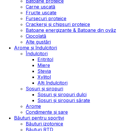
Batoane proteice
Carne uscată
Fructe uscate
Fursecuri proteice
Crackerși și chipsuri proteice
Batoane energizante & Batoane din ovăz
Ciocolată
Alte gustări
Arome și îndulcitori
Îndulcitori
Eritritol
Miere
Stevia
Xylitol
Alți îndulcitori
Sosuri și siropuri
Sosuri și siropuri dulci
Sosuri și siropuri sărate
Arome
Condimente și sare
Băuturi pentru sportivi
Băuturi izotonice
Băuturi RTD