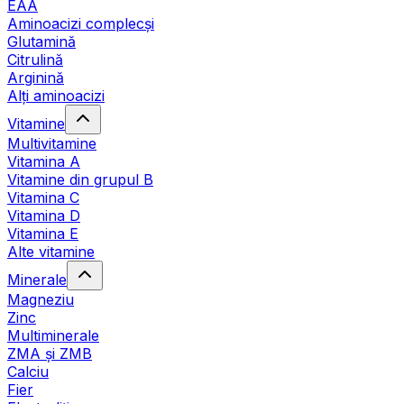
EAA
Aminoacizi complecși
Glutamină
Citrulină
Arginină
Alți aminoacizi
Vitamine
Multivitamine
Vitamina A
Vitamine din grupul B
Vitamina C
Vitamina D
Vitamina E
Alte vitamine
Minerale
Magneziu
Zinc
Multiminerale
ZMA și ZMB
Calciu
Fier