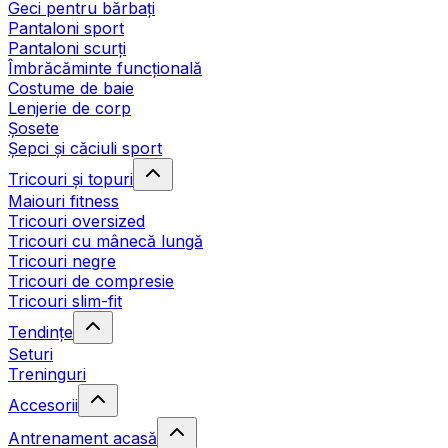
Geci pentru bărbați
Pantaloni sport
Pantaloni scurți
Îmbrăcăminte funcțională
Costume de baie
Lenjerie de corp
Șosete
Șepci și căciuli sport
Tricouri și topuri
Maiouri fitness
Tricouri oversized
Tricouri cu mânecă lungă
Tricouri negre
Tricouri de compresie
Tricouri slim-fit
Tendințe
Seturi
Treninguri
Accesorii
Antrenament acasă