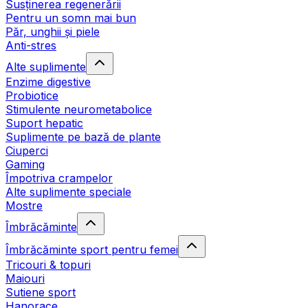
Susținerea regenerării
Pentru un somn mai bun
Păr, unghii și piele
Anti-stres
Alte suplimente
Enzime digestive
Probiotice
Stimulente neurometabolice
Suport hepatic
Suplimente pe bază de plante
Ciuperci
Gaming
Împotriva crampelor
Alte suplimente speciale
Mostre
Îmbrăcăminte
Îmbrăcăminte sport pentru femei
Tricouri & topuri
Maiouri
Sutiene sport
Hanorace