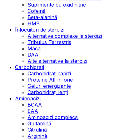
Suplimente cu oxid nitric
Cofeină
Beta-alanină
HMB
Înlocuitori de steroizi
Alternative complexe la steroizi
Tribulus Terrestris
Maca
DAA
Alte alternative la steroizi
Carbohidrați
Carbohidrați rapizi
Proteine All-in-one
Geluri energizante
Carbohidrați lenți
Aminoacizi
BCAA
EAA
Aminoacizi complecși
Glutamină
Citrulină
Arginină