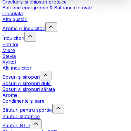
Crackerși și chipsuri proteice
Batoane energizante & Batoane din ovăz
Ciocolată
Alte gustări
Arome și îndulcitori
Îndulcitori
Eritritol
Miere
Stevia
Xylitol
Alți îndulcitori
Sosuri și siropuri
Sosuri și siropuri dulci
Sosuri și siropuri sărate
Arome
Condimente și sare
Băuturi pentru sportivi
Băuturi izotonice
Băuturi RTD