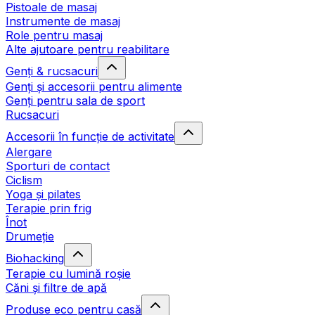
Pistoale de masaj
Instrumente de masaj
Role pentru masaj
Alte ajutoare pentru reabilitare
Genți & rucsacuri
Genți și accesorii pentru alimente
Genți pentru sala de sport
Rucsacuri
Accesorii în funcție de activitate
Alergare
Sporturi de contact
Ciclism
Yoga și pilates
Terapie prin frig
Înot
Drumeție
Biohacking
Terapie cu lumină roșie
Căni și filtre de apă
Produse eco pentru casă