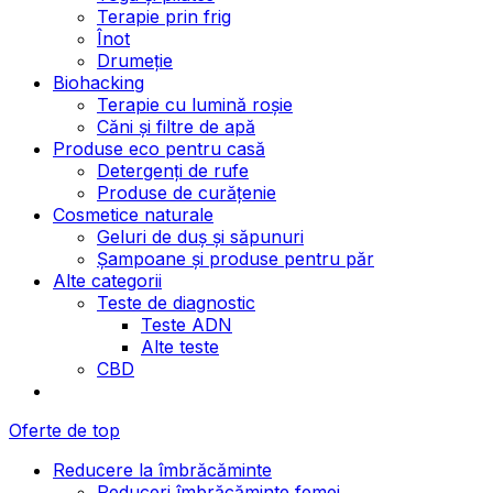
Terapie prin frig
Înot
Drumeție
Biohacking
Terapie cu lumină roșie
Căni și filtre de apă
Produse eco pentru casă
Detergenți de rufe
Produse de curățenie
Cosmetice naturale
Geluri de duș și săpunuri
Șampoane și produse pentru păr
Alte categorii
Teste de diagnostic
Teste ADN
Alte teste
CBD
Oferte de top
Reducere la îmbrăcăminte
Reduceri îmbrăcăminte femei