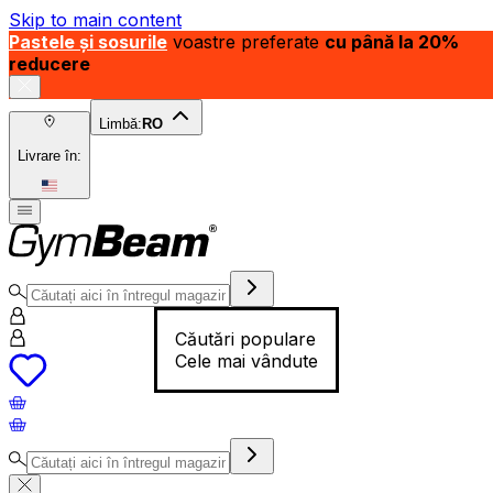
Skip to main content
Pastele și sosurile
voastre preferate
cu până la 20%
reducere
Limbă:
RO
Livrare în:
Căutări populare
Cele mai vândute