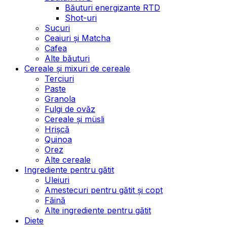
Băuturi energizante RTD
Shot-uri
Sucuri
Ceaiuri și Matcha
Cafea
Alte băuturi
Cereale și mixuri de cereale
Terciuri
Paste
Granola
Fulgi de ovăz
Cereale și müsli
Hrișcă
Quinoa
Orez
Alte cereale
Ingrediente pentru gătit
Uleiuri
Amestecuri pentru gătit și copt
Făină
Alte ingrediente pentru gătit
Diete