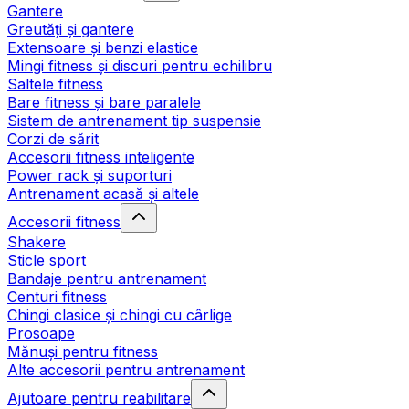
Gantere
Greutăți și gantere
Extensoare și benzi elastice
Mingi fitness și discuri pentru echilibru
Saltele fitness
Bare fitness și bare paralele
Sistem de antrenament tip suspensie
Corzi de sărit
Accesorii fitness inteligente
Power rack și suporturi
Antrenament acasă și altele
Accesorii fitness
Shakere
Sticle sport
Bandaje pentru antrenament
Centuri fitness
Chingi clasice și chingi cu cârlige
Prosoape
Mănuși pentru fitness
Alte accesorii pentru antrenament
Ajutoare pentru reabilitare