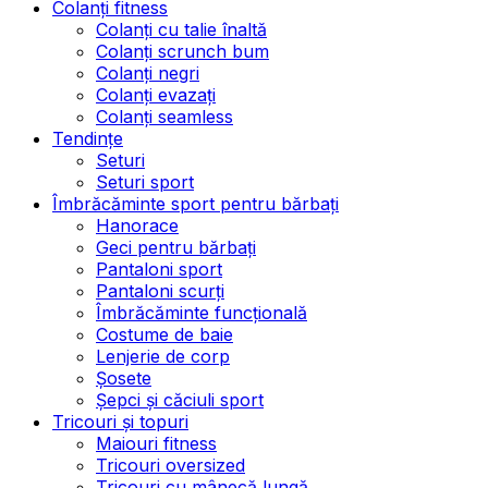
Colanți fitness
Colanți cu talie înaltă
Colanți scrunch bum
Colanți negri
Colanți evazați
Colanți seamless
Tendințe
Seturi
Seturi sport
Îmbrăcăminte sport pentru bărbați
Hanorace
Geci pentru bărbați
Pantaloni sport
Pantaloni scurți
Îmbrăcăminte funcțională
Costume de baie
Lenjerie de corp
Șosete
Șepci și căciuli sport
Tricouri și topuri
Maiouri fitness
Tricouri oversized
Tricouri cu mânecă lungă