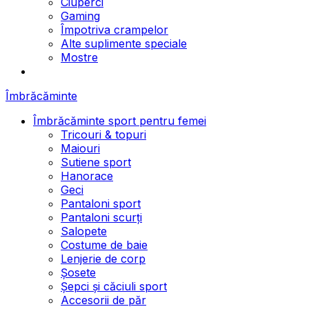
Ciuperci
Gaming
Împotriva crampelor
Alte suplimente speciale
Mostre
Îmbrăcăminte
Îmbrăcăminte sport pentru femei
Tricouri & topuri
Maiouri
Sutiene sport
Hanorace
Geci
Pantaloni sport
Pantaloni scurți
Salopete
Costume de baie
Lenjerie de corp
Șosete
Șepci și căciuli sport
Accesorii de păr