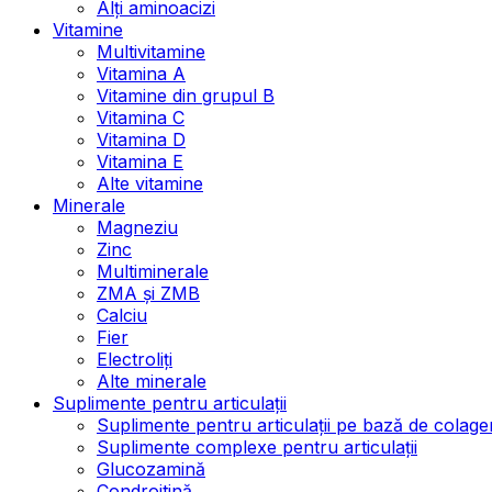
Alți aminoacizi
Vitamine
Multivitamine
Vitamina A
Vitamine din grupul B
Vitamina C
Vitamina D
Vitamina E
Alte vitamine
Minerale
Magneziu
Zinc
Multiminerale
ZMA și ZMB
Calciu
Fier
Electroliți
Alte minerale
Suplimente pentru articulații
Suplimente pentru articulații pe bază de colage
Suplimente complexe pentru articulații
Glucozamină
Condroitină