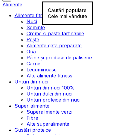
Alimente
Căutări populare
Alimente fitness
Cele mai vândute
Nuci
Semințe
Creme și paste tartinabile
Pește
Alimente gata preparate
Ouă
Pâine și produse de patiserie
Carne
Leguminoase
Alte alimente fitness
Unturi din nuci
Unturi din nuci 100%
Unturi dulci din nuci
Unturi proteice din nuci
Super-alimente
Superalimente verzi
Fibre
Alte superalimente
Gustări proteice