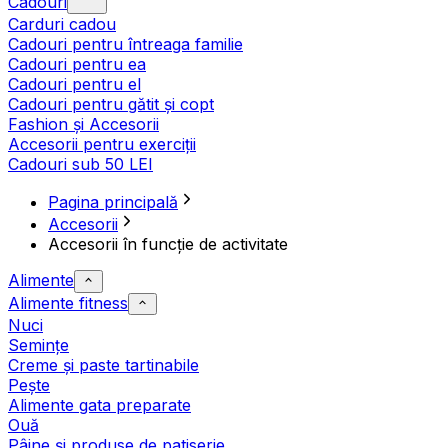
Cadouri
Carduri cadou
Cadouri pentru întreaga familie
Cadouri pentru ea
Cadouri pentru el
Cadouri pentru gătit și copt
Fashion și Accesorii
Accesorii pentru exerciții
Cadouri sub 50 LEI
Pagina principală
Accesorii
Accesorii în funcție de activitate
Alimente
Alimente fitness
Nuci
Semințe
Creme și paste tartinabile
Pește
Alimente gata preparate
Ouă
Pâine și produse de patiserie