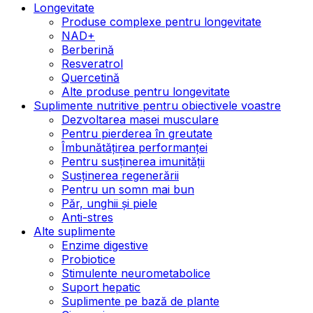
Longevitate
Produse complexe pentru longevitate
NAD+
Berberină
Resveratrol
Quercetină
Alte produse pentru longevitate
Suplimente nutritive pentru obiectivele voastre
Dezvoltarea masei musculare
Pentru pierderea în greutate
Îmbunătățirea performanței
Pentru susținerea imunității
Susținerea regenerării
Pentru un somn mai bun
Păr, unghii și piele
Anti-stres
Alte suplimente
Enzime digestive
Probiotice
Stimulente neurometabolice
Suport hepatic
Suplimente pe bază de plante