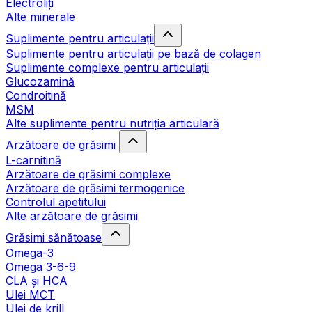
Electroliți
Alte minerale
Suplimente pentru articulații
Suplimente pentru articulații pe bază de colagen
Suplimente complexe pentru articulații
Glucozamină
Condroitină
MSM
Alte suplimente pentru nutriția articulară
Arzătoare de grăsimi
L-carnitină
Arzătoare de grăsimi complexe
Arzătoare de grăsimi termogenice
Controlul apetitului
Alte arzătoare de grăsimi
Grăsimi sănătoase
Omega-3
Omega 3-6-9
CLA şi HCA
Ulei MCT
Ulei de krill