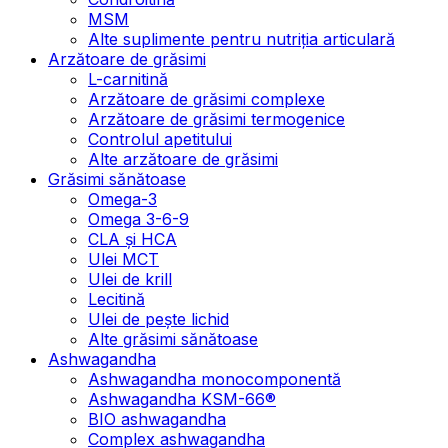
MSM
Alte suplimente pentru nutriția articulară
Arzătoare de grăsimi
L-carnitină
Arzătoare de grăsimi complexe
Arzătoare de grăsimi termogenice
Controlul apetitului
Alte arzătoare de grăsimi
Grăsimi sănătoase
Omega-3
Omega 3-6-9
CLA şi HCA
Ulei MCT
Ulei de krill
Lecitină
Ulei de pește lichid
Alte grăsimi sănătoase
Ashwagandha
Ashwagandha monocomponentă
Ashwagandha KSM-66®
BIO ashwagandha
Complex ashwagandha