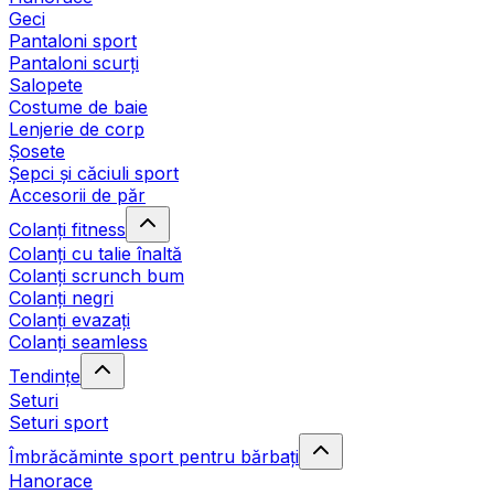
Geci
Pantaloni sport
Pantaloni scurți
Salopete
Costume de baie
Lenjerie de corp
Șosete
Șepci și căciuli sport
Accesorii de păr
Colanți fitness
Colanți cu talie înaltă
Colanți scrunch bum
Colanți negri
Colanți evazați
Colanți seamless
Tendințe
Seturi
Seturi sport
Îmbrăcăminte sport pentru bărbați
Hanorace