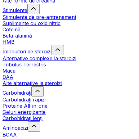
Alte forme de creatină
Stimulente
Stimulente de pre-antrenament
Suplimente cu oxid nitric
Cofeină
Beta-alanină
HMB
Înlocuitori de steroizi
Alternative complexe la steroizi
Tribulus Terrestris
Maca
DAA
Alte alternative la steroizi
Carbohidrați
Carbohidrați rapizi
Proteine All-in-one
Geluri energizante
Carbohidrați lenți
Aminoacizi
BCAA