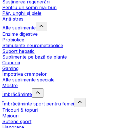
Susținerea regenerării
Pentru un somn mai bun
Păr, unghii și piele
Anti-stres
Alte suplimente
Enzime digestive
Probiotice
Stimulente neurometabolice
Suport hepatic
Suplimente pe bază de plante
Ciuperci
Gaming
Împotriva crampelor
Alte suplimente speciale
Mostre
Îmbrăcăminte
Îmbrăcăminte sport pentru femei
Tricouri & topuri
Maiouri
Sutiene sport
Hanorace