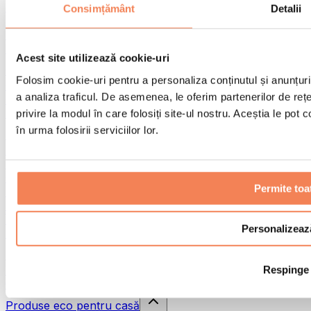
Pistoale de masaj
Consimțământ
Detalii
Instrumente de masaj
Role pentru masaj
Alte ajutoare pentru reabilitare
Acest site utilizează cookie-uri
Genți & rucsacuri
Folosim cookie-uri pentru a personaliza conținutul și anunțurile
Genți și accesorii pentru alimente
a analiza traficul. De asemenea, le oferim partenerilor de rețel
Genți pentru sala de sport
Rucsacuri
privire la modul în care folosiți site-ul nostru. Aceștia le pot
în urma folosirii serviciilor lor.
Accesorii în funcție de activitate
Alergare
Sporturi de contact
Ciclism
Permite toa
Yoga și pilates
Terapie prin frig
Înot
Personalizeaz
Drumeție
Biohacking
Respinge
Terapie cu lumină roșie
Căni și filtre de apă
Produse eco pentru casă