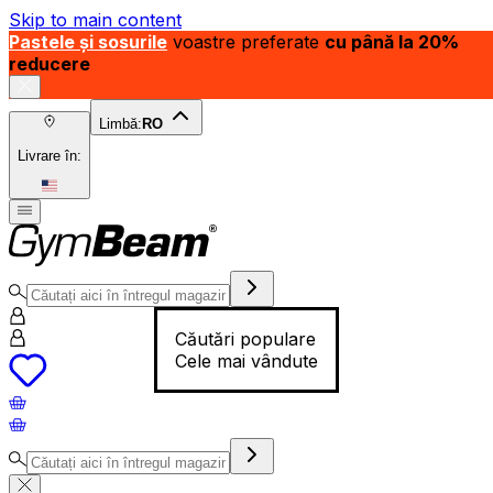
Skip to main content
Pastele și sosurile
voastre preferate
cu până la 20%
reducere
Limbă:
RO
Livrare în:
Căutări populare
Cele mai vândute