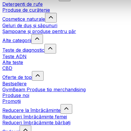
Detergenți de rufe
Produse de curățenie
Cosmetice naturale
Geluri de duș și săpunuri
Șampoane și produse pentru păr
Alte categorii
Teste de diagnostic
Teste ADN
Alte teste
CBD
Oferte de top
Bestsellere
GymBeam Produse tip merchandising
Produse noi
Promoții
Reducere la îmbrăcăminte
Reduceri îmbrăcăminte femei
Reduceri îmbrăcăminte bărbați