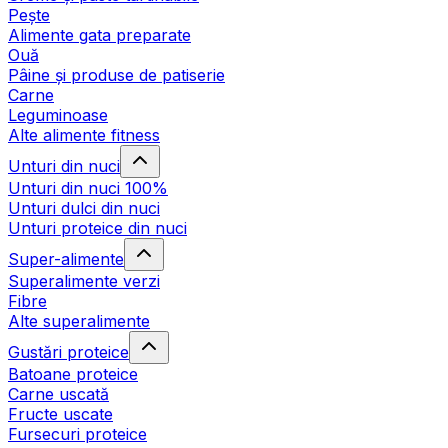
Pește
Alimente gata preparate
Ouă
Pâine și produse de patiserie
Carne
Leguminoase
Alte alimente fitness
Unturi din nuci
Unturi din nuci 100%
Unturi dulci din nuci
Unturi proteice din nuci
Super-alimente
Superalimente verzi
Fibre
Alte superalimente
Gustări proteice
Batoane proteice
Carne uscată
Fructe uscate
Fursecuri proteice