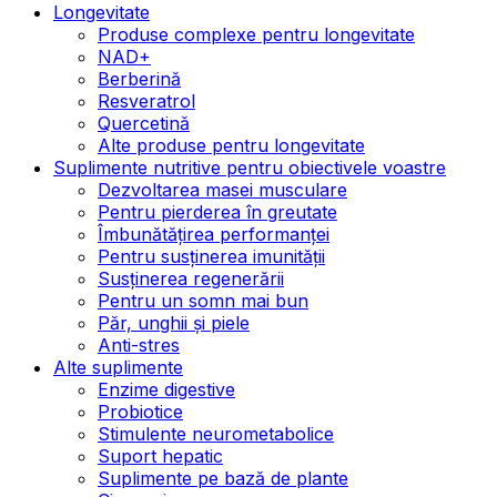
Longevitate
Produse complexe pentru longevitate
NAD+
Berberină
Resveratrol
Quercetină
Alte produse pentru longevitate
Suplimente nutritive pentru obiectivele voastre
Dezvoltarea masei musculare
Pentru pierderea în greutate
Îmbunătățirea performanței
Pentru susținerea imunității
Susținerea regenerării
Pentru un somn mai bun
Păr, unghii și piele
Anti-stres
Alte suplimente
Enzime digestive
Probiotice
Stimulente neurometabolice
Suport hepatic
Suplimente pe bază de plante