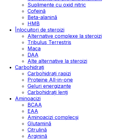
Suplimente cu oxid nitric
Cofeină
Beta-alanină
HMB
Înlocuitori de steroizi
Alternative complexe la steroizi
Tribulus Terrestris
Maca
DAA
Alte alternative la steroizi
Carbohidrați
Carbohidrați rapizi
Proteine All-in-one
Geluri energizante
Carbohidrați lenți
Aminoacizi
BCAA
EAA
Aminoacizi complecși
Glutamină
Citrulină
Arginină