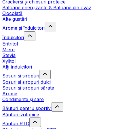
Crackerși și chipsuri proteice
Batoane energizante & Batoane din ovăz
Ciocolată
Alte gustări
Arome și îndulcitori
Îndulcitori
Eritritol
Miere
Stevia
Xylitol
Alți îndulcitori
Sosuri și siropuri
Sosuri și siropuri dulci
Sosuri și siropuri sărate
Arome
Condimente și sare
Băuturi pentru sportivi
Băuturi izotonice
Băuturi RTD