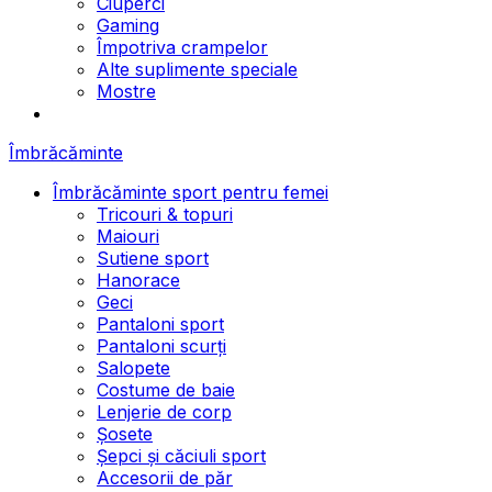
Ciuperci
Gaming
Împotriva crampelor
Alte suplimente speciale
Mostre
Îmbrăcăminte
Îmbrăcăminte sport pentru femei
Tricouri & topuri
Maiouri
Sutiene sport
Hanorace
Geci
Pantaloni sport
Pantaloni scurți
Salopete
Costume de baie
Lenjerie de corp
Șosete
Șepci și căciuli sport
Accesorii de păr