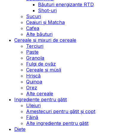
Băuturi energizante RTD
Shot-uri
Sucuri
Ceaiuri și Matcha
Cafea
Alte băuturi
Cereale și mixuri de cereale
Terciuri
Paste
Granola
Fulgi de ovăz
Cereale și müsli
Hrișcă
Quinoa
Orez
Alte cereale
Ingrediente pentru gătit
Uleiuri
Amestecuri pentru gătit și copt
Făină
Alte ingrediente pentru gătit
Diete