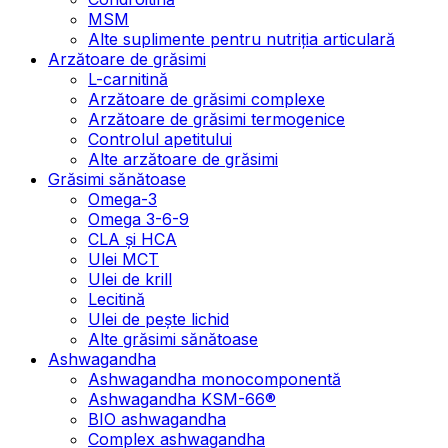
MSM
Alte suplimente pentru nutriția articulară
Arzătoare de grăsimi
L-carnitină
Arzătoare de grăsimi complexe
Arzătoare de grăsimi termogenice
Controlul apetitului
Alte arzătoare de grăsimi
Grăsimi sănătoase
Omega-3
Omega 3-6-9
CLA şi HCA
Ulei MCT
Ulei de krill
Lecitină
Ulei de pește lichid
Alte grăsimi sănătoase
Ashwagandha
Ashwagandha monocomponentă
Ashwagandha KSM-66®
BIO ashwagandha
Complex ashwagandha