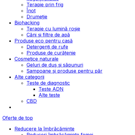
Terapie prin frig
Înot
Drumeție
Biohacking
Terapie cu lumină roșie
Căni și filtre de apă
Produse eco pentru casă
Detergenți de rufe
Produse de curățenie
Cosmetice naturale
Geluri de duș și săpunuri
Șampoane și produse pentru păr
Alte categorii
Teste de diagnostic
Teste ADN
Alte teste
CBD
Oferte de top
Reducere la îmbrăcăminte
Reduceri îmbrăcăminte femei