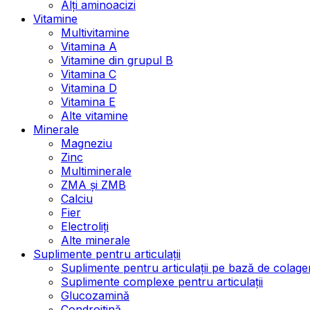
Alți aminoacizi
Vitamine
Multivitamine
Vitamina A
Vitamine din grupul B
Vitamina C
Vitamina D
Vitamina E
Alte vitamine
Minerale
Magneziu
Zinc
Multiminerale
ZMA și ZMB
Calciu
Fier
Electroliți
Alte minerale
Suplimente pentru articulații
Suplimente pentru articulații pe bază de colage
Suplimente complexe pentru articulații
Glucozamină
Condroitină