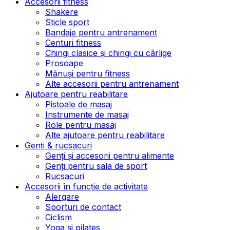
Accesorii fitness
Shakere
Sticle sport
Bandaje pentru antrenament
Centuri fitness
Chingi clasice și chingi cu cârlige
Prosoape
Mănuși pentru fitness
Alte accesorii pentru antrenament
Ajutoare pentru reabilitare
Pistoale de masaj
Instrumente de masaj
Role pentru masaj
Alte ajutoare pentru reabilitare
Genți & rucsacuri
Genți și accesorii pentru alimente
Genți pentru sala de sport
Rucsacuri
Accesorii în funcție de activitate
Alergare
Sporturi de contact
Ciclism
Yoga și pilates