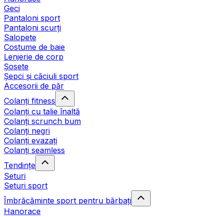
Geci
Pantaloni sport
Pantaloni scurți
Salopete
Costume de baie
Lenjerie de corp
Șosete
Șepci și căciuli sport
Accesorii de păr
Colanți fitness
Colanți cu talie înaltă
Colanți scrunch bum
Colanți negri
Colanți evazați
Colanți seamless
Tendințe
Seturi
Seturi sport
Îmbrăcăminte sport pentru bărbați
Hanorace