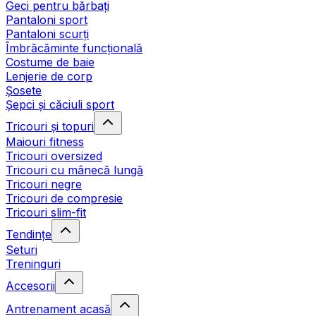
Geci pentru bărbați
Pantaloni sport
Pantaloni scurți
Îmbrăcăminte funcțională
Costume de baie
Lenjerie de corp
Șosete
Șepci și căciuli sport
Tricouri și topuri
Maiouri fitness
Tricouri oversized
Tricouri cu mânecă lungă
Tricouri negre
Tricouri de compresie
Tricouri slim-fit
Tendințe
Seturi
Treninguri
Accesorii
Antrenament acasă