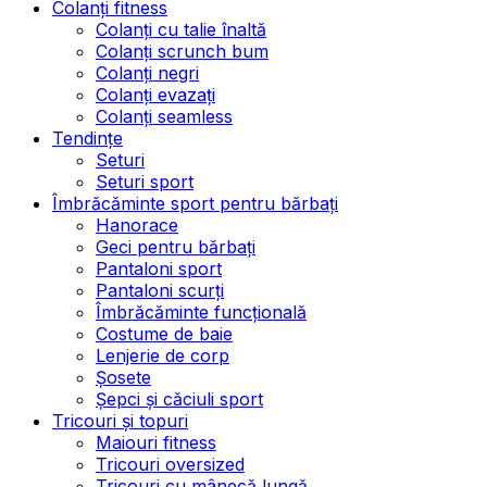
Colanți fitness
Colanți cu talie înaltă
Colanți scrunch bum
Colanți negri
Colanți evazați
Colanți seamless
Tendințe
Seturi
Seturi sport
Îmbrăcăminte sport pentru bărbați
Hanorace
Geci pentru bărbați
Pantaloni sport
Pantaloni scurți
Îmbrăcăminte funcțională
Costume de baie
Lenjerie de corp
Șosete
Șepci și căciuli sport
Tricouri și topuri
Maiouri fitness
Tricouri oversized
Tricouri cu mânecă lungă