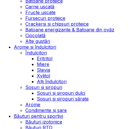
Batoane proteice
Carne uscată
Fructe uscate
Fursecuri proteice
Crackerși și chipsuri proteice
Batoane energizante & Batoane din ovăz
Ciocolată
Alte gustări
Arome și îndulcitori
Îndulcitori
Eritritol
Miere
Stevia
Xylitol
Alți îndulcitori
Sosuri și siropuri
Sosuri și siropuri dulci
Sosuri și siropuri sărate
Arome
Condimente și sare
Băuturi pentru sportivi
Băuturi izotonice
Băuturi RTD