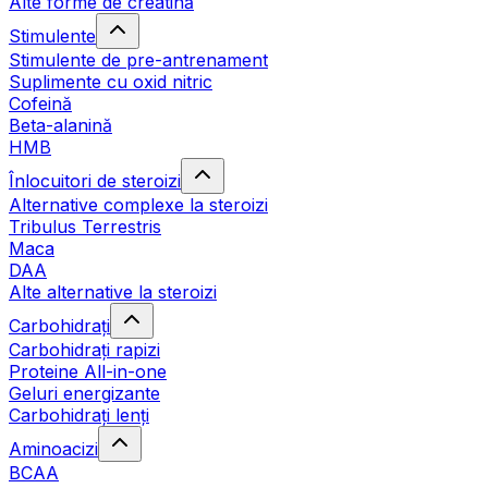
Alte forme de creatină
Stimulente
Stimulente de pre-antrenament
Suplimente cu oxid nitric
Cofeină
Beta-alanină
HMB
Înlocuitori de steroizi
Alternative complexe la steroizi
Tribulus Terrestris
Maca
DAA
Alte alternative la steroizi
Carbohidrați
Carbohidrați rapizi
Proteine All-in-one
Geluri energizante
Carbohidrați lenți
Aminoacizi
BCAA