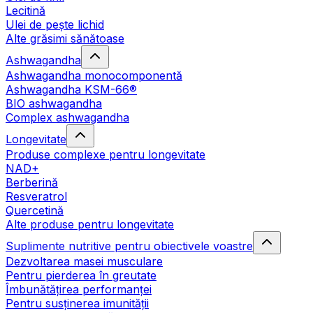
Lecitină
Ulei de pește lichid
Alte grăsimi sănătoase
Ashwagandha
Ashwagandha monocomponentă
Ashwagandha KSM-66®
BIO ashwagandha
Complex ashwagandha
Longevitate
Produse complexe pentru longevitate
NAD+
Berberină
Resveratrol
Quercetină
Alte produse pentru longevitate
Suplimente nutritive pentru obiectivele voastre
Dezvoltarea masei musculare
Pentru pierderea în greutate
Îmbunătățirea performanței
Pentru susținerea imunității