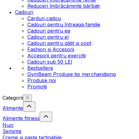
Reduceri îmbrăcăminte bărbați
Cadouri
Carduri cadou
Cadouri pentru întreaga familie
Cadouri pentru ea
Cadouri pentru el
Cadouri pentru gătit și copt
Fashion și Accesorii
Accesorii pentru exerciții
Cadouri sub 50 LEI
Bestsellere
GymBeam Produse tip merchandising
Produse noi
Promoții
Categorii
Alimente
Alimente fitness
Nuci
Semințe
Creme și paste tartinabile