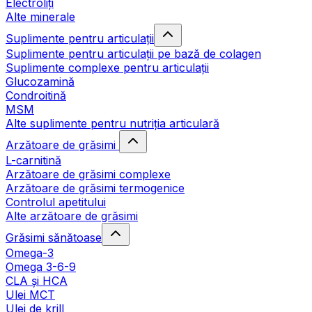
Electroliți
Alte minerale
Suplimente pentru articulații
Suplimente pentru articulații pe bază de colagen
Suplimente complexe pentru articulații
Glucozamină
Condroitină
MSM
Alte suplimente pentru nutriția articulară
Arzătoare de grăsimi
L-carnitină
Arzătoare de grăsimi complexe
Arzătoare de grăsimi termogenice
Controlul apetitului
Alte arzătoare de grăsimi
Grăsimi sănătoase
Omega-3
Omega 3-6-9
CLA şi HCA
Ulei MCT
Ulei de krill