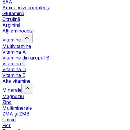
EAA
Aminoacizi complecși
Glutamină
Citrulină
Arginină
Alți aminoacizi
Vitamine
Multivitamine
Vitamina A
Vitamine din grupul B
Vitamina C
Vitamina D
Vitamina E
Alte vitamine
Minerale
Magneziu
Zinc
Multiminerale
ZMA și ZMB
Calciu
Fier