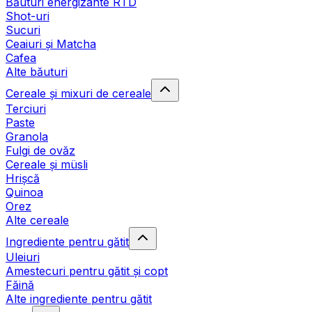
Băuturi energizante RTD
Shot-uri
Sucuri
Ceaiuri și Matcha
Cafea
Alte băuturi
Cereale și mixuri de cereale
Terciuri
Paste
Granola
Fulgi de ovăz
Cereale și müsli
Hrișcă
Quinoa
Orez
Alte cereale
Ingrediente pentru gătit
Uleiuri
Amestecuri pentru gătit și copt
Făină
Alte ingrediente pentru gătit