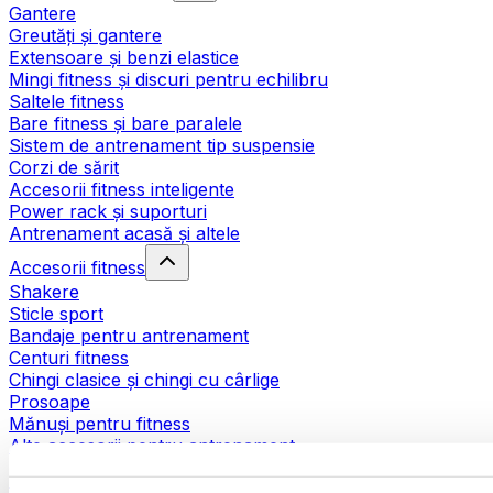
Gantere
Greutăți și gantere
Extensoare și benzi elastice
Mingi fitness și discuri pentru echilibru
Saltele fitness
Bare fitness și bare paralele
Sistem de antrenament tip suspensie
Corzi de sărit
Accesorii fitness inteligente
Power rack și suporturi
Antrenament acasă și altele
Accesorii fitness
Shakere
Sticle sport
Bandaje pentru antrenament
Centuri fitness
Chingi clasice și chingi cu cârlige
Prosoape
Mănuși pentru fitness
Alte accesorii pentru antrenament
Ajutoare pentru reabilitare