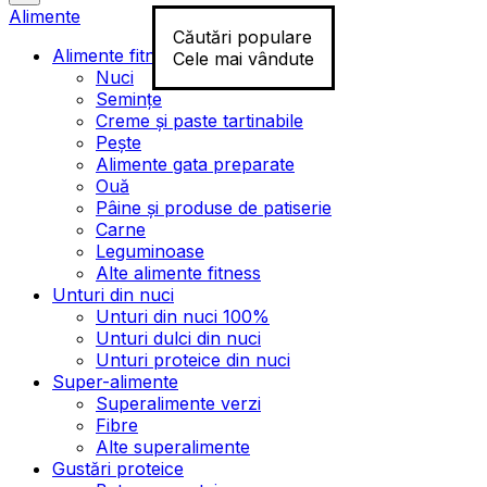
Alimente
Căutări populare
Alimente fitness
Cele mai vândute
Nuci
Semințe
Creme și paste tartinabile
Pește
Alimente gata preparate
Ouă
Pâine și produse de patiserie
Carne
Leguminoase
Alte alimente fitness
Unturi din nuci
Unturi din nuci 100%
Unturi dulci din nuci
Unturi proteice din nuci
Super-alimente
Superalimente verzi
Fibre
Alte superalimente
Gustări proteice