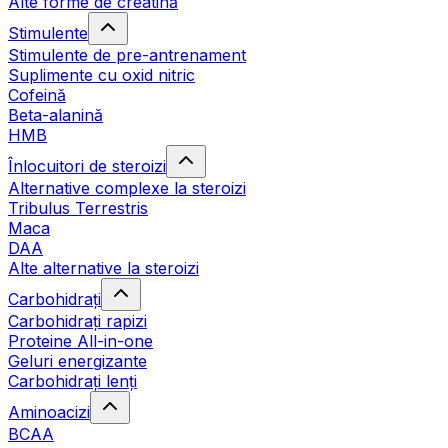
Alte forme de creatină
Stimulente
Stimulente de pre-antrenament
Suplimente cu oxid nitric
Cofeină
Beta-alanină
HMB
Înlocuitori de steroizi
Alternative complexe la steroizi
Tribulus Terrestris
Maca
DAA
Alte alternative la steroizi
Carbohidrați
Carbohidrați rapizi
Proteine All-in-one
Geluri energizante
Carbohidrați lenți
Aminoacizi
BCAA