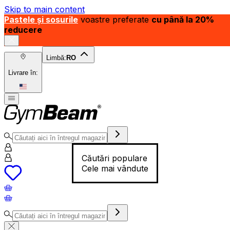
Skip to main content
Pastele și sosurile
voastre preferate
cu până la 20%
reducere
Limbă:
RO
Livrare în:
Căutări populare
Cele mai vândute