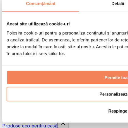
Pistoale de masaj
Consimțământ
Detalii
Instrumente de masaj
Role pentru masaj
Alte ajutoare pentru reabilitare
Acest site utilizează cookie-uri
Genți & rucsacuri
Folosim cookie-uri pentru a personaliza conținutul și anunțurile
Genți și accesorii pentru alimente
a analiza traficul. De asemenea, le oferim partenerilor de rețel
Genți pentru sala de sport
Rucsacuri
privire la modul în care folosiți site-ul nostru. Aceștia le pot
în urma folosirii serviciilor lor.
Accesorii în funcție de activitate
Alergare
Sporturi de contact
Ciclism
Permite toa
Yoga și pilates
Terapie prin frig
Înot
Personalizeaz
Drumeție
Biohacking
Respinge
Terapie cu lumină roșie
Căni și filtre de apă
Produse eco pentru casă