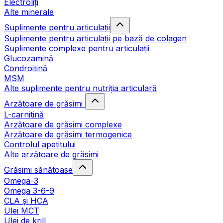
Electroliți
Alte minerale
Suplimente pentru articulații
Suplimente pentru articulații pe bază de colagen
Suplimente complexe pentru articulații
Glucozamină
Condroitină
MSM
Alte suplimente pentru nutriția articulară
Arzătoare de grăsimi
L-carnitină
Arzătoare de grăsimi complexe
Arzătoare de grăsimi termogenice
Controlul apetitului
Alte arzătoare de grăsimi
Grăsimi sănătoase
Omega-3
Omega 3-6-9
CLA şi HCA
Ulei MCT
Ulei de krill