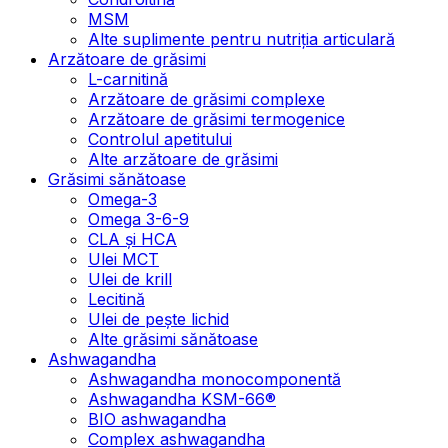
MSM
Alte suplimente pentru nutriția articulară
Arzătoare de grăsimi
L-carnitină
Arzătoare de grăsimi complexe
Arzătoare de grăsimi termogenice
Controlul apetitului
Alte arzătoare de grăsimi
Grăsimi sănătoase
Omega-3
Omega 3-6-9
CLA şi HCA
Ulei MCT
Ulei de krill
Lecitină
Ulei de pește lichid
Alte grăsimi sănătoase
Ashwagandha
Ashwagandha monocomponentă
Ashwagandha KSM-66®
BIO ashwagandha
Complex ashwagandha