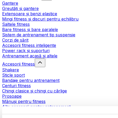
Gantere
Greutăți și gantere
Extensoare și benzi elastice
Mingi fitness și discuri pentru echilibru
Saltele fitness
Bare fitness și bare paralele
Sistem de antrenament tip suspensie
Corzi de sărit
Accesorii fitness inteligente
Power rack și suporturi
Antrenament acasă și altele
Accesorii fitness
Shakere
Sticle sport
Bandaje pentru antrenament
Centuri fitness
Chingi clasice și chingi cu cârlige
Prosoape
Mănuși pentru fitness
Alte accesorii pentru antrenament
Ajutoare pentru reabilitare