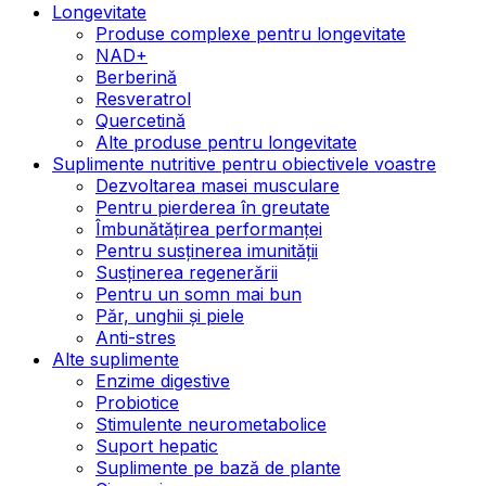
Longevitate
Produse complexe pentru longevitate
NAD+
Berberină
Resveratrol
Quercetină
Alte produse pentru longevitate
Suplimente nutritive pentru obiectivele voastre
Dezvoltarea masei musculare
Pentru pierderea în greutate
Îmbunătățirea performanței
Pentru susținerea imunității
Susținerea regenerării
Pentru un somn mai bun
Păr, unghii și piele
Anti-stres
Alte suplimente
Enzime digestive
Probiotice
Stimulente neurometabolice
Suport hepatic
Suplimente pe bază de plante