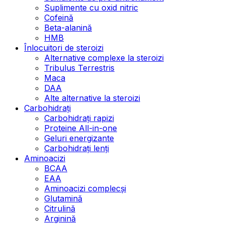
Suplimente cu oxid nitric
Cofeină
Beta-alanină
HMB
Înlocuitori de steroizi
Alternative complexe la steroizi
Tribulus Terrestris
Maca
DAA
Alte alternative la steroizi
Carbohidrați
Carbohidrați rapizi
Proteine All-in-one
Geluri energizante
Carbohidrați lenți
Aminoacizi
BCAA
EAA
Aminoacizi complecși
Glutamină
Citrulină
Arginină