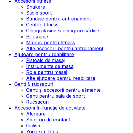
Accesorii fitness
Shakere
Sticle sport
Bandaje pentru antrenament
Centuri fitness
Chingi clasice și chingi cu cârlige
Prosoape
Mănuși pentru fitness
Alte accesorii pentru antrenament
Ajutoare pentru reabilitare
Pistoale de masaj
Instrumente de masaj
Role pentru masaj
Alte ajutoare pentru reabilitare
Genți & rucsacuri
Genți și accesorii pentru alimente
Genți pentru sala de sport
Rucsacuri
Accesorii în funcție de activitate
Alergare
Sporturi de contact
Ciclism
Yoga și pilates