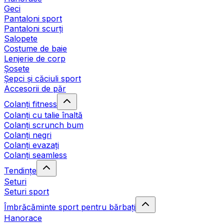
Geci
Pantaloni sport
Pantaloni scurți
Salopete
Costume de baie
Lenjerie de corp
Șosete
Șepci și căciuli sport
Accesorii de păr
Colanți fitness
Colanți cu talie înaltă
Colanți scrunch bum
Colanți negri
Colanți evazați
Colanți seamless
Tendințe
Seturi
Seturi sport
Îmbrăcăminte sport pentru bărbați
Hanorace