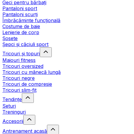
Geci pentru bărbați
Pantaloni sport
Pantaloni scurți
Îmbrăcăminte funcțională
Costume de baie
Lenjerie de corp
Șosete
Șepci și căciuli sport
Tricouri și topuri
Maiouri fitness
Tricouri oversized
Tricouri cu mânecă lungă
Tricouri negre
Tricouri de compresie
Tricouri slim-fit
Tendințe
Seturi
Treninguri
Accesorii
Antrenament acasă