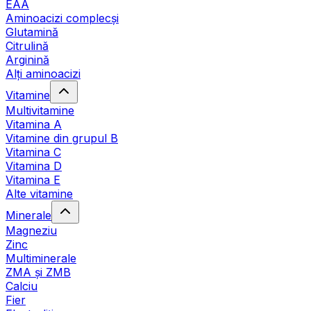
EAA
Aminoacizi complecși
Glutamină
Citrulină
Arginină
Alți aminoacizi
Vitamine
Multivitamine
Vitamina A
Vitamine din grupul B
Vitamina C
Vitamina D
Vitamina E
Alte vitamine
Minerale
Magneziu
Zinc
Multiminerale
ZMA și ZMB
Calciu
Fier