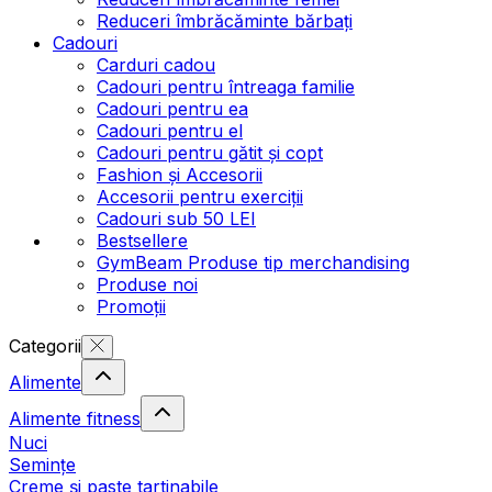
Reduceri îmbrăcăminte bărbați
Cadouri
Carduri cadou
Cadouri pentru întreaga familie
Cadouri pentru ea
Cadouri pentru el
Cadouri pentru gătit și copt
Fashion și Accesorii
Accesorii pentru exerciții
Cadouri sub 50 LEI
Bestsellere
GymBeam Produse tip merchandising
Produse noi
Promoții
Categorii
Alimente
Alimente fitness
Nuci
Semințe
Creme și paste tartinabile