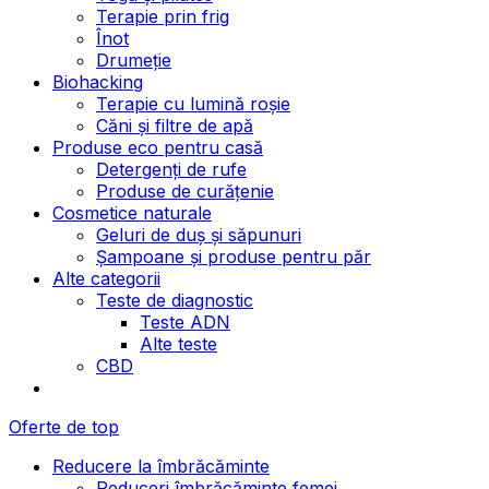
Terapie prin frig
Înot
Drumeție
Biohacking
Terapie cu lumină roșie
Căni și filtre de apă
Produse eco pentru casă
Detergenți de rufe
Produse de curățenie
Cosmetice naturale
Geluri de duș și săpunuri
Șampoane și produse pentru păr
Alte categorii
Teste de diagnostic
Teste ADN
Alte teste
CBD
Oferte de top
Reducere la îmbrăcăminte
Reduceri îmbrăcăminte femei