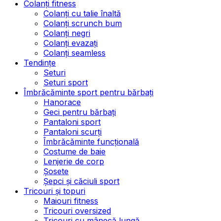
Colanți fitness
Colanți cu talie înaltă
Colanți scrunch bum
Colanți negri
Colanți evazați
Colanți seamless
Tendințe
Seturi
Seturi sport
Îmbrăcăminte sport pentru bărbați
Hanorace
Geci pentru bărbați
Pantaloni sport
Pantaloni scurți
Îmbrăcăminte funcțională
Costume de baie
Lenjerie de corp
Șosete
Șepci și căciuli sport
Tricouri și topuri
Maiouri fitness
Tricouri oversized
Tricouri cu mânecă lungă