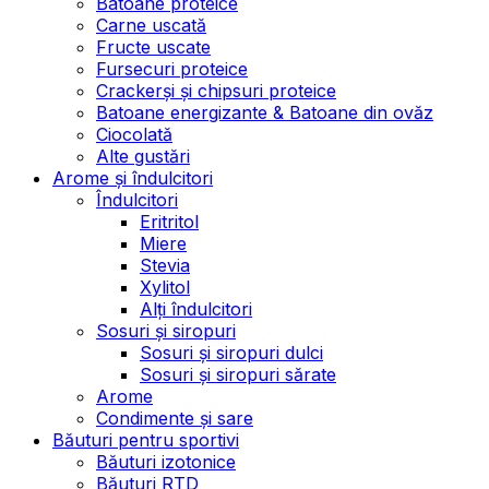
Batoane proteice
Carne uscată
Fructe uscate
Fursecuri proteice
Crackerși și chipsuri proteice
Batoane energizante & Batoane din ovăz
Ciocolată
Alte gustări
Arome și îndulcitori
Îndulcitori
Eritritol
Miere
Stevia
Xylitol
Alți îndulcitori
Sosuri și siropuri
Sosuri și siropuri dulci
Sosuri și siropuri sărate
Arome
Condimente și sare
Băuturi pentru sportivi
Băuturi izotonice
Băuturi RTD