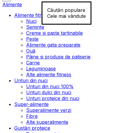
Alimente
Căutări populare
Alimente fitness
Cele mai vândute
Nuci
Semințe
Creme și paste tartinabile
Pește
Alimente gata preparate
Ouă
Pâine și produse de patiserie
Carne
Leguminoase
Alte alimente fitness
Unturi din nuci
Unturi din nuci 100%
Unturi dulci din nuci
Unturi proteice din nuci
Super-alimente
Superalimente verzi
Fibre
Alte superalimente
Gustări proteice