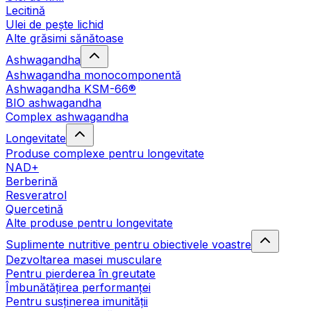
Lecitină
Ulei de pește lichid
Alte grăsimi sănătoase
Ashwagandha
Ashwagandha monocomponentă
Ashwagandha KSM-66®
BIO ashwagandha
Complex ashwagandha
Longevitate
Produse complexe pentru longevitate
NAD+
Berberină
Resveratrol
Quercetină
Alte produse pentru longevitate
Suplimente nutritive pentru obiectivele voastre
Dezvoltarea masei musculare
Pentru pierderea în greutate
Îmbunătățirea performanței
Pentru susținerea imunității