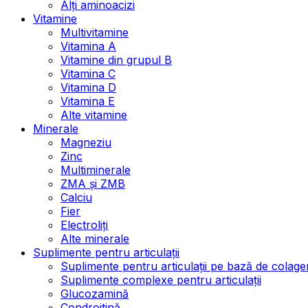
Alți aminoacizi
Vitamine
Multivitamine
Vitamina A
Vitamine din grupul B
Vitamina C
Vitamina D
Vitamina E
Alte vitamine
Minerale
Magneziu
Zinc
Multiminerale
ZMA și ZMB
Calciu
Fier
Electroliți
Alte minerale
Suplimente pentru articulații
Suplimente pentru articulații pe bază de colage
Suplimente complexe pentru articulații
Glucozamină
Condroitină