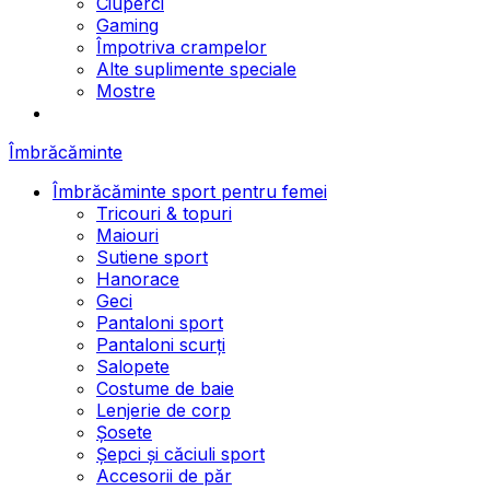
Ciuperci
Gaming
Împotriva crampelor
Alte suplimente speciale
Mostre
Îmbrăcăminte
Îmbrăcăminte sport pentru femei
Tricouri & topuri
Maiouri
Sutiene sport
Hanorace
Geci
Pantaloni sport
Pantaloni scurți
Salopete
Costume de baie
Lenjerie de corp
Șosete
Șepci și căciuli sport
Accesorii de păr