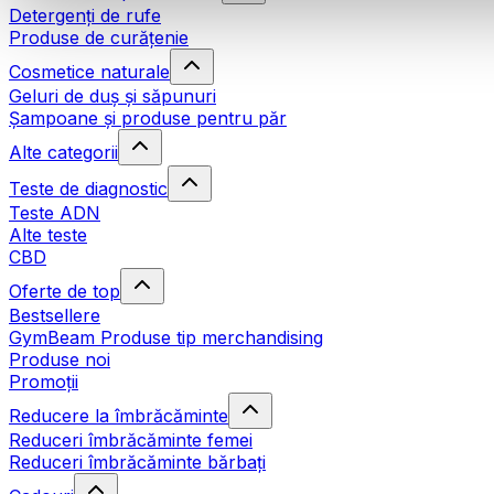
Detergenți de rufe
Produse de curățenie
Cosmetice naturale
Geluri de duș și săpunuri
Șampoane și produse pentru păr
Alte categorii
Teste de diagnostic
Teste ADN
Alte teste
CBD
Oferte de top
Bestsellere
GymBeam Produse tip merchandising
Produse noi
Promoții
Reducere la îmbrăcăminte
Reduceri îmbrăcăminte femei
Reduceri îmbrăcăminte bărbați