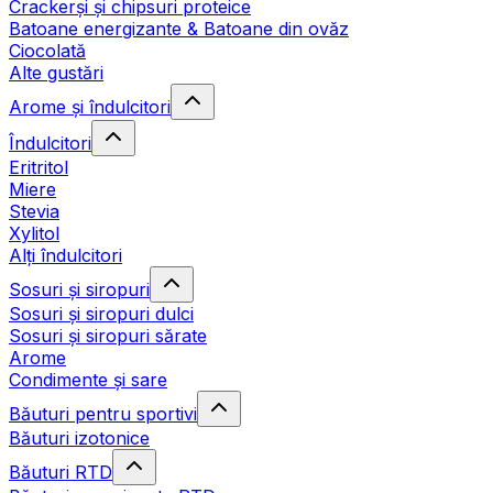
Crackerși și chipsuri proteice
Batoane energizante & Batoane din ovăz
Ciocolată
Alte gustări
Arome și îndulcitori
Îndulcitori
Eritritol
Miere
Stevia
Xylitol
Alți îndulcitori
Sosuri și siropuri
Sosuri și siropuri dulci
Sosuri și siropuri sărate
Arome
Condimente și sare
Băuturi pentru sportivi
Băuturi izotonice
Băuturi RTD