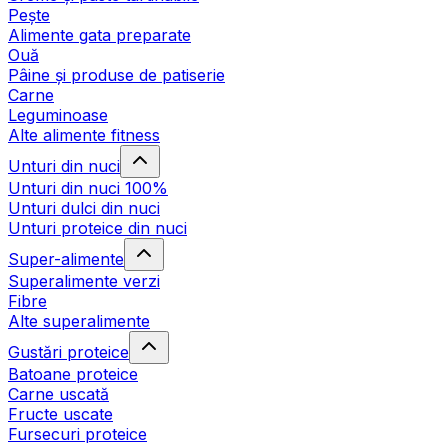
Pește
Alimente gata preparate
Ouă
Pâine și produse de patiserie
Carne
Leguminoase
Alte alimente fitness
Unturi din nuci
Unturi din nuci 100%
Unturi dulci din nuci
Unturi proteice din nuci
Super-alimente
Superalimente verzi
Fibre
Alte superalimente
Gustări proteice
Batoane proteice
Carne uscată
Fructe uscate
Fursecuri proteice