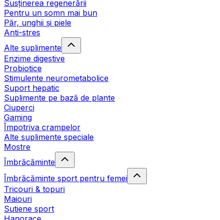
Susținerea regenerării
Pentru un somn mai bun
Păr, unghii și piele
Anti-stres
Alte suplimente
Enzime digestive
Probiotice
Stimulente neurometabolice
Suport hepatic
Suplimente pe bază de plante
Ciuperci
Gaming
Împotriva crampelor
Alte suplimente speciale
Mostre
Îmbrăcăminte
Îmbrăcăminte sport pentru femei
Tricouri & topuri
Maiouri
Sutiene sport
Hanorace