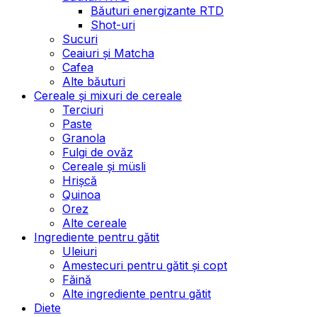
Băuturi energizante RTD
Shot-uri
Sucuri
Ceaiuri și Matcha
Cafea
Alte băuturi
Cereale și mixuri de cereale
Terciuri
Paste
Granola
Fulgi de ovăz
Cereale și müsli
Hrișcă
Quinoa
Orez
Alte cereale
Ingrediente pentru gătit
Uleiuri
Amestecuri pentru gătit și copt
Făină
Alte ingrediente pentru gătit
Diete